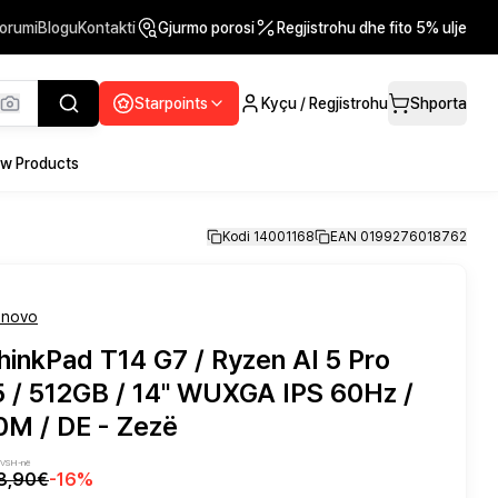
orumi
Blogu
Kontakti
Gjurmo porosi
Regjistrohu dhe fito 5% ulje
Starpoints
Kyçu / Regjistrohu
Shporta
w Products
Kodi 14001168
EAN 0199276018762
enovo
inkPad T14 G7 / Ryzen AI 5 Pro
 / 512GB / 14" WUXGA IPS 60Hz /
M / DE - Zezë
 TVSH-në
8,90€
-
16
%