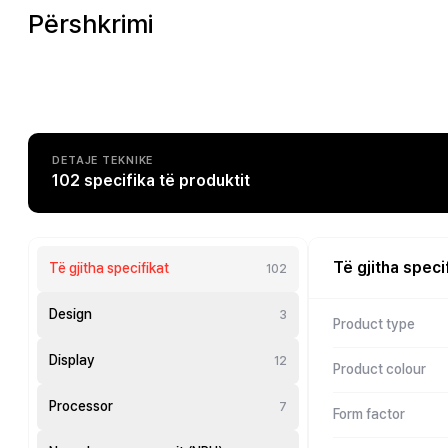
Përshkrimi
DETAJE TEKNIKE
102 specifika të produktit
Të gjitha speci
Të gjitha specifikat
102
Design
3
Product type
Display
12
Product colour
Processor
7
Form factor