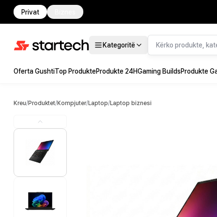
Privat
Biznes
Kategoritë
Oferta Gushti
Top Produkte
Produkte 24H
Gaming Builds
Produkte G
Kreu
/
Produktet
/
Kompjuter
/
Laptop
/
Laptop biznesi