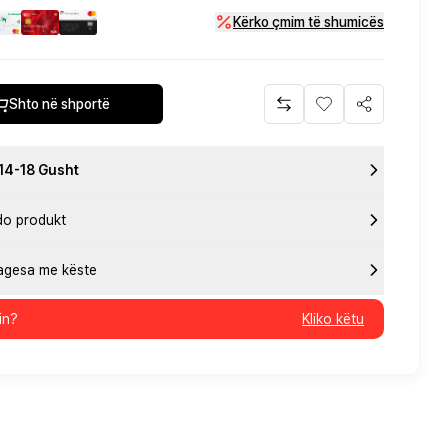
Kërko çmim të shumicës
Shto në shportë
 14-18 Gusht
do produkt
pagesa me këste
in?
Kliko këtu