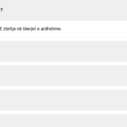
s?
€ zbritje në blerjet e ardhshme.