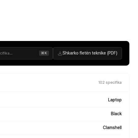
Shkarko fletën teknike (PDF)
⌘K
102 specifika
Laptop
Black
Clamshell