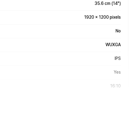
35.6 cm (14")
1920 x 1200 pixels
No
WUXGA
IPS
Yes
16:10