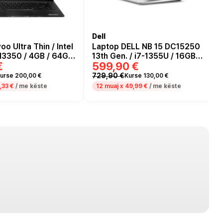
Dell
o Ultra Thin / Intel
Laptop DELL NB 15 DC15250
N3350 / 4GB / 64GB
13th Gen. / i7-1355U / 16GB
€
599,90 €
D / Integrated GPU-
DDR4 / 512GB / 15.6" Full HD /
Intel UHD graphics - Platinum
729,90 €
urse 200,00 €
Kurse 130,00 €
Silver
,33 €
/ me këste
12 muaj x
49,99 €
/ me këste