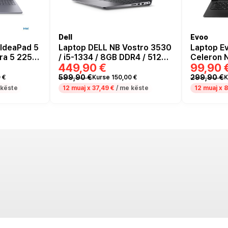
Dell
Evoo
IdeaPad 5
Laptop DELL NB Vostro 3530
Laptop Evo
tra 5 225H
/ i5-1334 / 8GB DDR4 / 512GB
Celeron 
449,90 €
99,90 
B / 16’
/ 15.6" Full HD 120Hz WVA AG
/ 14.1" H
ulti
/ Intel UHD Graphics -C arbon
Zezë
599,90 €
299,90 €
 €
Kurse 150,00 €
K
130T GPU -
Black
 këste
12 muaj x
37,49 €
/ me këste
12 muaj x
8