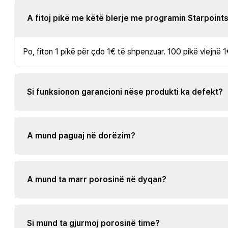
A fitoj pikë me këtë blerje me programin Starpoint
Po, fiton 1 pikë për çdo 1€ të shpenzuar. 100 pikë vlejnë 1
Si funksionon garancioni nëse produkti ka defekt?
A mund paguaj në dorëzim?
A mund ta marr porosinë në dyqan?
Si mund ta gjurmoj porosinë time?