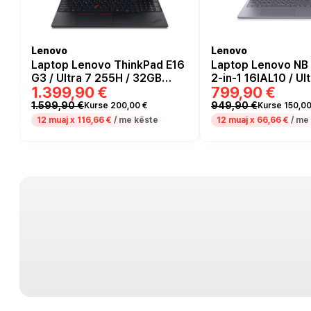
Lenovo
Lenovo
Laptop Lenovo ThinkPad E16
Laptop Lenovo NB 
G3 / Ultra 7 255H / 32GB
2-in-1 16IAL10 / Ul
1.399,90 €
799,90 €
DDR5 / 1TB / 16" WUXGA IPS
/ 16GB DDR5 / 512G
60Hz / Intel Arc 140T / DE / e
WUXGA IPS 60Hz M
1.599,90 €
949,90 €
Kurse 200,00 €
Kurse 150,00
zezë
Touch / Intel Arc 
12 muaj x
116,66 €
/ me këste
12 muaj x
66,66 €
/ me
Luna Grey