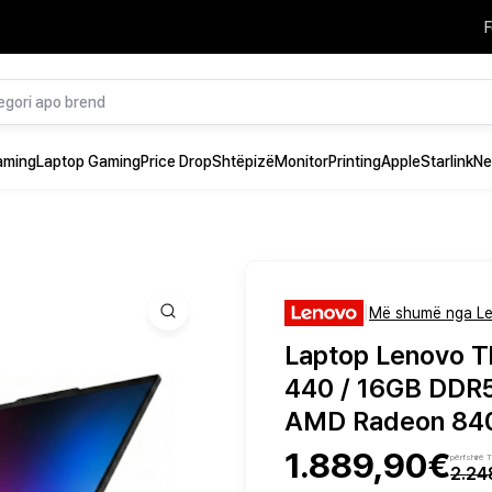
F
aming
Laptop Gaming
Price Drop
Shtëpizë
Monitor
Printing
Apple
Starlink
Ne
|
Më shumë nga L
Laptop Lenovo Th
440 / 16GB DDR5
AMD Radeon 840
1.889,90€
përfshirë
2.24