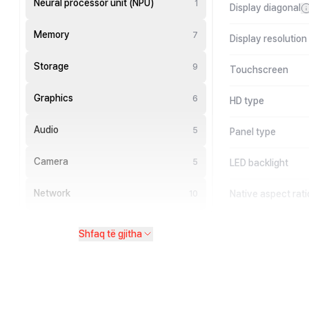
Neural processor unit (NPU)
1
Display diagonal
Memory
7
Display resolution
Storage
9
Touchscreen
Graphics
6
HD type
Audio
5
Panel type
Camera
5
LED backlight
Network
Native aspect rati
10
Shfaq të gjitha