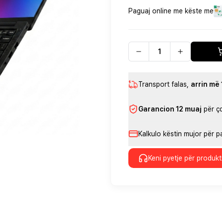
Paguaj online me këste me
Transport falas
,
arrin më
Garancion 12 muaj
për ç
Kalkulo këstin mujor për 
Keni pyetje për produkt