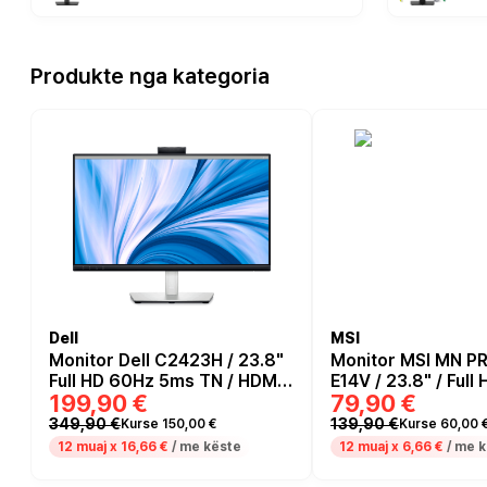
Produkte nga kategoria
Dell
MSI
Monitor Dell C2423H / 23.8"
Monitor MSI MN P
Full HD 60Hz 5ms TN / HDMI,
E14V / 23.8" / Full
199,90 €
79,90 €
DP / Video Conferencing /
144Hz / 1ms / HDM
Microphone/camera - e zezë
Zezë
349,90 €
139,90 €
Kurse 150,00 €
Kurse 60,00 
/ Hiri
12 muaj x
16,66 €
/ me këste
12 muaj x
6,66 €
/ me 