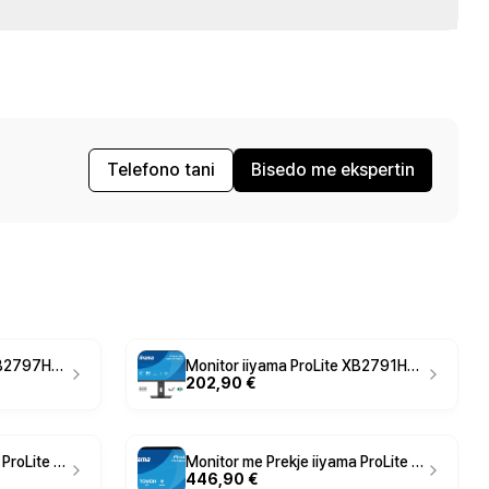
Telefono tani
Bisedo me ekspertin
Monitor iiyama ProLite XB2797HSN-B1 / 27" / Full HD IPS / 100Hz / 0.4ms / HDMI+DisplayPort+USB-C - Zezë
Monitor iiyama ProLite XB2791HS-B1 / 27" / Full HD IPS / 100Hz / 0.4ms / HDMI+DisplayPort - Zezë
202,90 €
Monitor me Prekje iiyama ProLite TF2438MSC-B2 / 23.8" / Full HD IPS Touch / 120Hz / 5ms / HDMI+DisplayPort - Zezë
Monitor me Prekje iiyama ProLite T2455MSC-B2 / 23.8" / Full HD IPS Touch / 120Hz / 5ms / HDMI+DisplayPort - Zezë
446,90 €