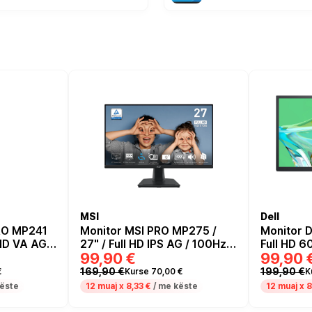
MSI
Dell
RO MP241
Monitor MSI PRO MP275 /
Monitor D
 HD VA AG /
27" / Full HD IPS AG / 100Hz /
Full HD 6
99,90 €
99,90 
I+DP -
1ms / HDMI+VGA - Zezë
VGA - e 
169,90 €
199,90 €
€
Kurse 70,00 €
K
këste
12 muaj x
8,33 €
/ me këste
12 muaj x
8