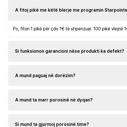
A fitoj pikë me këtë blerje me programin Starpoint
Po, fiton 1 pikë për çdo 1€ të shpenzuar. 100 pikë vlejnë 1
Si funksionon garancioni nëse produkti ka defekt?
A mund paguaj në dorëzim?
A mund ta marr porosinë në dyqan?
Si mund ta gjurmoj porosinë time?