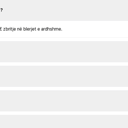
s?
€ zbritje në blerjet e ardhshme.