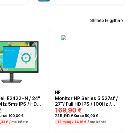
Shfleto të gjitha
HP
ell E2422HN / 24"
Monitor HP Series 5 527sf /
0Hz 5ms IPS / HDMI,
27"/ Full HD IPS / 100Hz /
€
169,90 €
zezë
5ms / HDMI+VGA -
Zezë/Argjendi
219,90 €
urse 100,00 €
Kurse 50,00 €
,33 €
/ me këste
12 muaj x
14,16 €
/ me këste