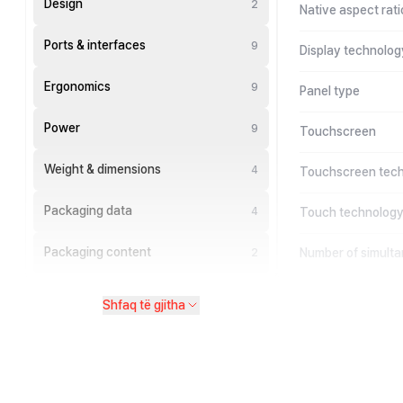
Design
2
Native aspect rati
Ports & interfaces
9
Display technolog
Ergonomics
9
Panel type
Power
9
Touchscreen
Weight & dimensions
4
Touchscreen tec
Packaging data
4
Touch technolog
Packaging content
Number of simult
2
Shfaq të gjitha