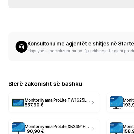
Konsultohu me agjentët e shitjes në Start
Ekipi ynë i specializuar mund t'ju ndihmojë të gjeni pro
Blerë zakonisht së bashku
Monitor iiyama ProLite TW1625LASC-B3PNR / 15.6" / Full HD Touch IPS / 60Hz / 25ms / HDMI+DisplayPort+USB-C - Zezë
557,90 €
193,
Monitor iiyama ProLite XB2491HS-B1 / 23.8" / Full HD IPS / 100Hz / 0.4ms / HDMI+DisplayPort - Zezë
190,90 €
158,