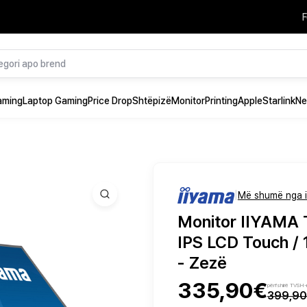
F
aming
Laptop Gaming
Price Drop
Shtëpizë
Monitor
Printing
Apple
Starlink
Ne
|
Më shumë nga 
Monitor IIYAMA 
IPS LCD Touch /
- Zezë
335,90€
përfshirë TVSH
399,9