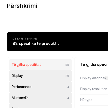
Përshkrimi
DETAJE TEKNIKE
88 specifika të produktit
Të gjitha speci
Të gjitha specifikat
88
Display
26
Display diagonal
Performance
4
Display resolution
Multimedia
4
HD type