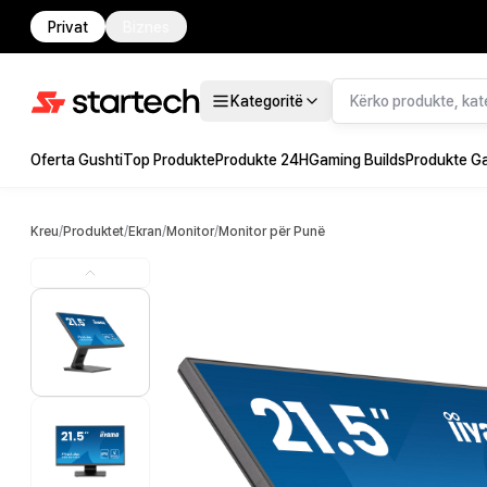
Privat
Biznes
Kategoritë
Oferta Gushti
Top Produkte
Produkte 24H
Gaming Builds
Produkte G
Kreu
/
Produktet
/
Ekran
/
Monitor
/
Monitor për Punë