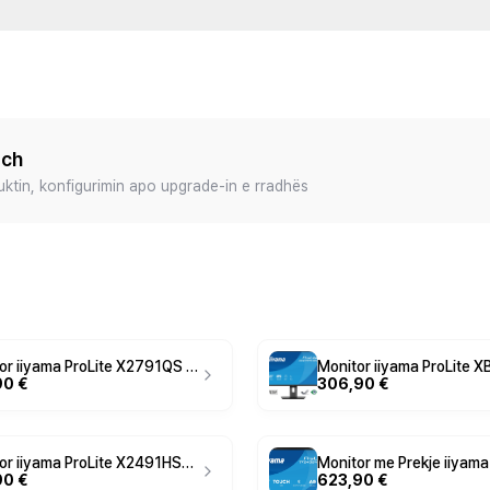
ech
duktin, konfigurimin apo upgrade-in e rradhës
Monitor iiyama ProLite X2791QS / 27" / QHD IPS / 100Hz / 1ms / HDMI+DisplayPort - Zezë
90 €
306,90 €
Monitor iiyama ProLite X2491HS-B1 / 23.8" / Full HD IPS / 100Hz / 0.4ms / HDMI+DisplayPort - Zezë
90 €
623,90 €