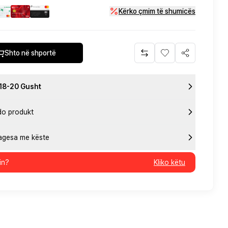
Kërko çmim të shumicës
Shto në shportë
 18-20 Gusht
do produkt
pagesa me këste
in?
Kliko këtu