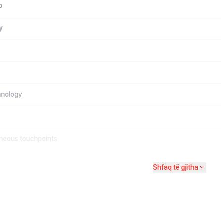
o
y
hnology
y
aneous touchpoints
Shfaq të gjitha