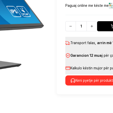
Paguaj online me këste me
Transport falas
,
arrin më
Garancion 12 muaj
për ç
Kalkulo këstin mujor për 
Keni pyetje për produkt