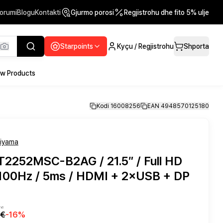
orumi
Blogu
Kontakti
Gjurmo porosi
Regjistrohu dhe fito 5% ulje
Starpoints
Kyçu / Regjistrohu
Shporta
w Products
Kodi 16008256
EAN 4948570125180
iiyama
T2252MSC-B2AG / 21.5″ / Full HD
 100Hz / 5ms / HDMI + 2×USB + DP
-në
0€
-
16
%