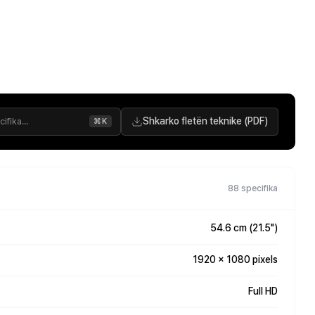
Shkarko fletën teknike (PDF)
⌘K
88 specifika
54.6 cm (21.5")
1920 x 1080 pixels
Full HD