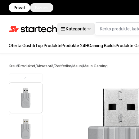
Privat
Biznes
Kategoritë
Oferta Gushti
Top Produkte
Produkte 24H
Gaming Builds
Produkte G
Kreu
/
Produktet
/
Aksesorë
/
Periferike
/
Maus
/
Maus Gaming