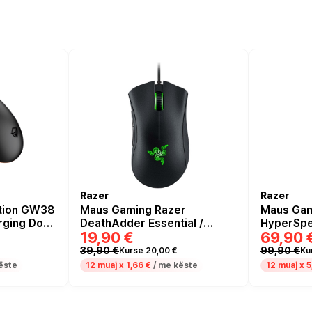
Razer
Razer
tion GW38
Maus Gaming Razer
Maus Gam
rging Dock
DeathAdder Essential /
HyperSpe
19,90 €
69,90 
RZ01-03850100-R3M1 –
Zezë
39,90 €
99,90 €
Kurse 20,00 €
Ku
ëste
12 muaj x
1,66 €
/ me këste
12 muaj x
5