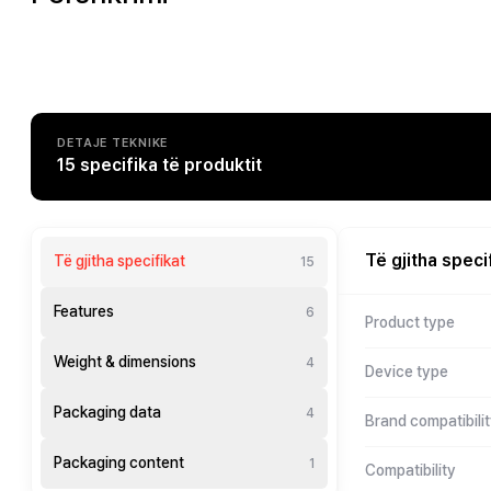
DETAJE TEKNIKE
15 specifika të produktit
Të gjitha speci
Të gjitha specifikat
15
Features
6
Product type
Weight & dimensions
4
Device type
Packaging data
4
Brand compatibili
Packaging content
1
Compatibility