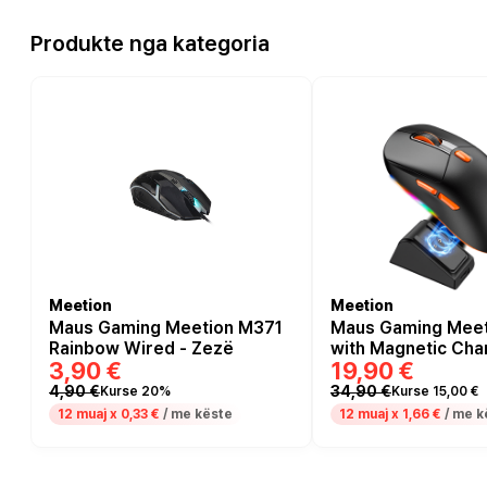
Produkte nga kategoria
Meetion
Meetion
Maus Gaming Meetion M371
Maus Gaming Mee
Rainbow Wired - Zezë
with Magnetic Cha
3,90 €
19,90 €
- Zezë
4,90 €
34,90 €
Kurse 20%
Kurse 15,00 €
12 muaj x
0,33 €
/ me këste
12 muaj x
1,66 €
/ me k