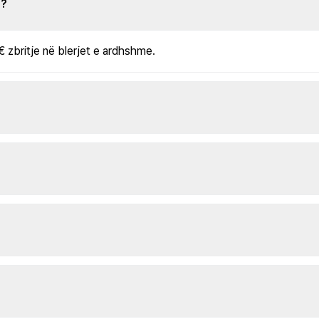
s?
€ zbritje në blerjet e ardhshme.