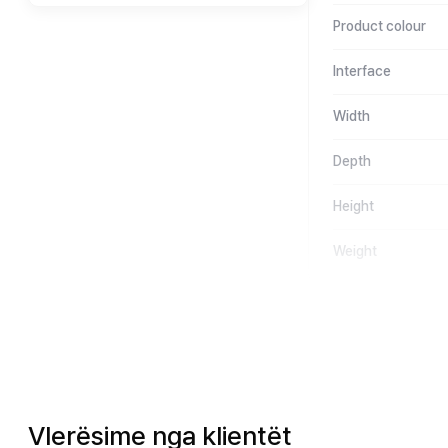
Product colour
Interface
Width
Depth
Height
Weight
Vlerësime nga klientët