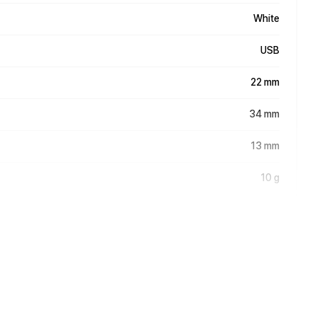
White
USB
22 mm
34 mm
13 mm
10 g