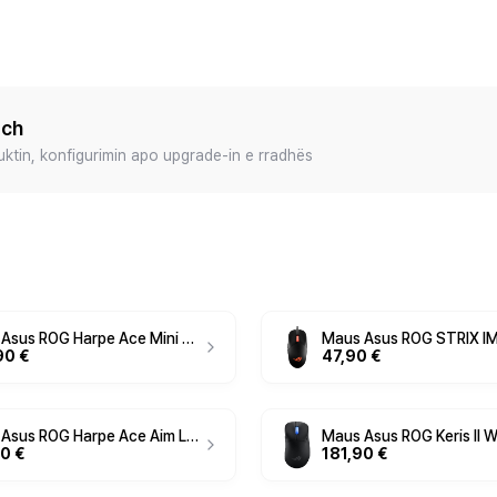
ech
duktin, konfigurimin apo upgrade-in e rradhës
Maus Asus ROG Harpe Ace Mini WE
Maus Asus ROG STRIX IM
90 €
47,90 €
Maus Asus ROG Harpe Ace Aim Lab, i bardhë
Maus Asus ROG Keris II WL
0 €
181,90 €