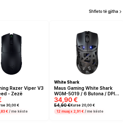
Shfleto të gjitha
White Shark
ing Razer Viper V3
Maus Gaming White Shark
ed - Zezë
WGM-5019 / 6 Butona / DPI
€
34,90 €
12000 - 24000 SW /
Wireless - e zezë
54,90 €
rse 30,00 €
Kurse 20,00 €
,83 €
/ me këste
12 muaj x
2,91 €
/ me këste