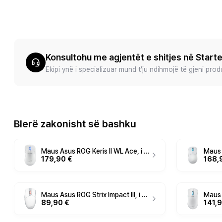
Konsultohu me agjentët e shitjes në Start
Ekipi ynë i specializuar mund t'ju ndihmojë të gjeni pro
Blerë zakonisht së bashku
Maus Asus ROG Keris II WL Ace, i bardhë
179,90 €
168,
Maus Asus ROG Strix Impact III, i bardhë
89,90 €
141,9