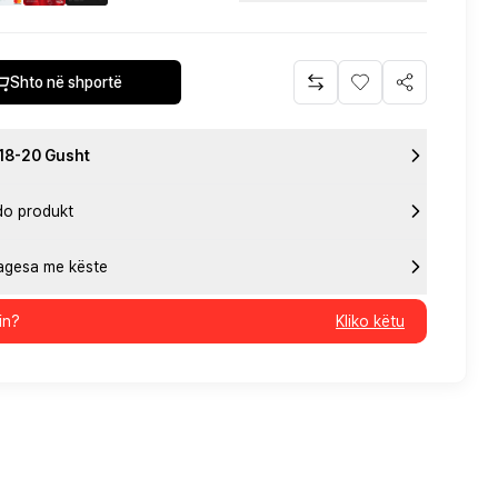
Shto në shportë
 18-20 Gusht
do produkt
pagesa me këste
in?
Kliko këtu