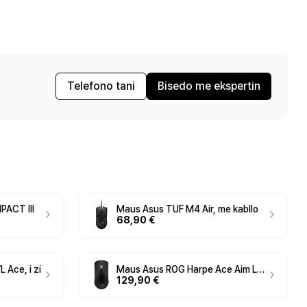
Telefono tani
Bisedo me ekspertin
PACT III
Maus Asus TUF M4 Air, me kabllo
68,90 €
 Ace, i zi
Maus Asus ROG Harpe Ace Aim Lab
129,90 €