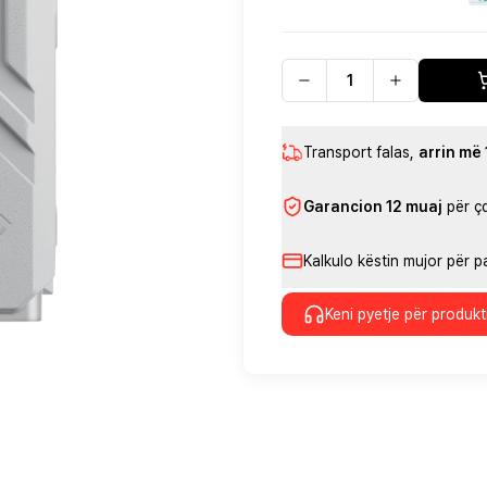
Transport falas
,
arrin më
Garancion 12 muaj
për ç
Kalkulo këstin mujor për 
Keni pyetje për produkt