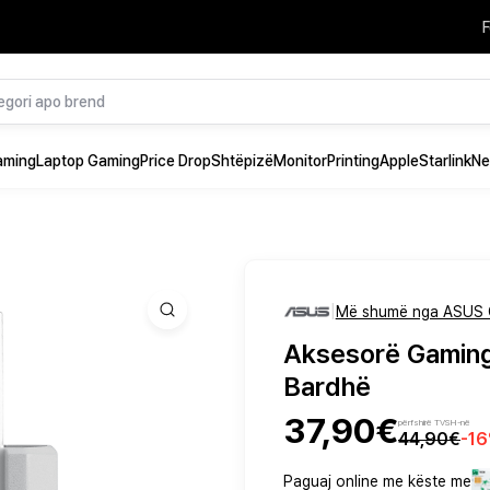
F
aming
Laptop Gaming
Price Drop
Shtëpizë
Monitor
Printing
Apple
Starlink
Ne
|
Më shumë nga ASUS 
Aksesorë Gaming
Bardhë
37,90€
përfshirë TVSH-në
44,90€
-
16
Paguaj online me këste me