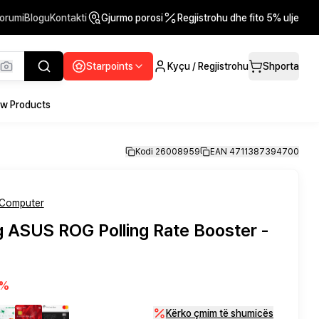
orumi
Blogu
Kontakti
Gjurmo porosi
Regjistrohu dhe fito 5% ulje
Starpoints
Kyçu / Regjistrohu
Shporta
w Products
Kodi 26008959
EAN 4711387394700
Computer
 ASUS ROG Polling Rate Booster -
%
Kërko çmim të shumicës