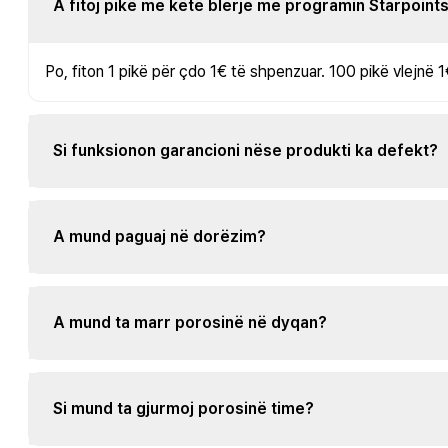
A fitoj pikë me këtë blerje me programin Starpoint
Po, fiton 1 pikë për çdo 1€ të shpenzuar. 100 pikë vlejnë 1
Si funksionon garancioni nëse produkti ka defekt?
A mund paguaj në dorëzim?
A mund ta marr porosinë në dyqan?
Si mund ta gjurmoj porosinë time?