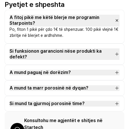
Pyetjet e shpeshta
A fitoj pikë me këtë blerje me programin
Starpoints?
Po, fiton 1 pikë për çdo 1€ të shpenzuar. 100 pikë vlejnë 1€
zbritje në blerjet e ardhshme.
Si funksionon garancioni nëse produkti ka
defekt?
A mund paguaj në dorëzim?
A mund ta marr porosinë në dyqan?
Si mund ta gjurmoj porosinë time?
Konsultohu me agjentët e shitjes në
Startech