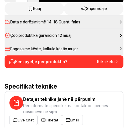
Ruaj
Shpërndaje
Data e dorëzimit më
14-18 Gusht
, falas
Çdo produkt ka garancion 12 muaj
Pagesa me këste, kalkulo këstin mujor
Keni pyetje për produktin?
Kliko këtu
Specifikat teknike
Detajet teknike janë në përpunim
Për informatë specifike, na kontaktoni përmes
opsioneve në vijim
Live Chat
Tiketat
Email