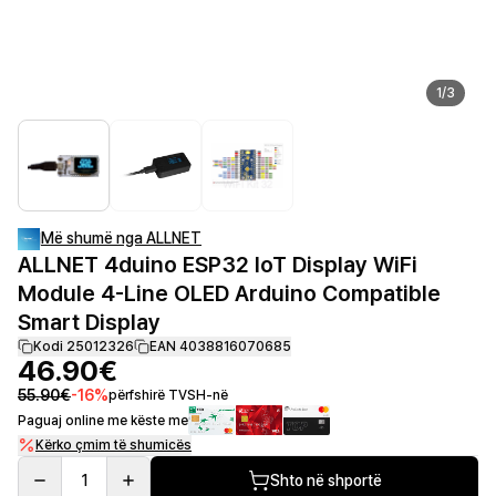
1
/
3
Më shumë nga ALLNET
ALLNET 4duino ESP32 IoT Display WiFi
Module 4-Line OLED Arduino Compatible
Smart Display
Kodi 25012326
EAN 4038816070685
46.90€
55.90€
-
16
%
përfshirë TVSH-në
Paguaj online me këste me
Kërko çmim të shumicës
1
Shto në shportë