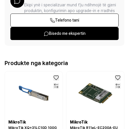
Ekipi ynë i specializuar mund t'ju ndihmojë të gjeni
produktin, konfigurimin apo upgrade-in e rradhës
Telefono tani
Bisedo me ekspertin
Produkte nga kategoria
MikroTik
MikroTik
MikroTik XQ+31LC10D 100G
MikroTik R11eL-EC200A-EU