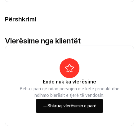
Përshkrimi
Vlerësime nga klientët
Ende nuk ka vlerësime
Bëhu i pari që ndan përvojën me këtë produkt dhe
ndihmo blerësit e tjerë të vendosin.
Shkruaj vlerësimin e parë