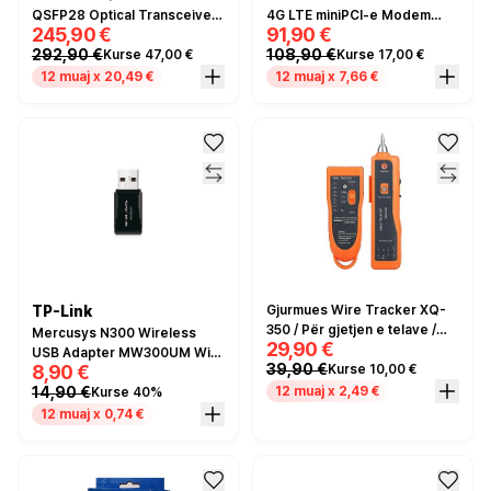
QSFP28 Optical Transceiver
4G LTE miniPCI-e Modem
245,90 €
91,90 €
– LC, 10km
Card CAT4
292,90 €
108,90 €
Kurse 47,00 €
Kurse 17,00 €
12 muaj x 20,49 €
12 muaj x 7,66 €
TP-Link
Gjurmues Wire Tracker XQ-
350 / Për gjetjen e telave /
Mercusys N300 Wireless
29,90 €
1xEmitter dhe 1xReceiver /
USB Adapter MW300UM WiFi
39,90 €
8,90 €
Kurse 10,00 €
RJ45 / LED / Portokalli
4 300Mbps Mini Dongle
14,90 €
12 muaj x 2,49 €
Kurse 40%
12 muaj x 0,74 €