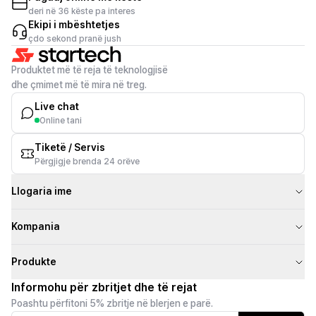
deri në 36 këste pa interes
Ekipi i mbështetjes
çdo sekond pranë jush
Produktet më të reja të teknologjisë
dhe çmimet më të mira në treg.
Live chat
Online tani
Tiketë / Servis
Përgjigje brenda 24 orëve
Llogaria ime
Kompania
Produkte
Informohu për zbritjet dhe të rejat
Poashtu përfitoni 5% zbritje në blerjen e parë.