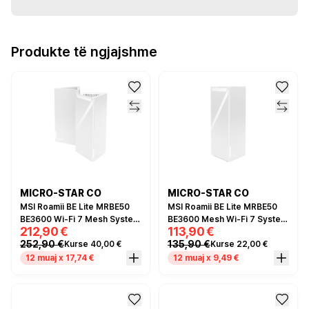
Produkte të ngjajshme
MICRO-STAR CO
MICRO-STAR CO
MSI Roamii BE Lite MRBE50
MSI Roamii BE Lite MRBE50
BE3600 Wi-Fi 7 Mesh System
BE3600 Mesh Wi-Fi 7 System
212,90 €
113,90 €
2-Pack – Dual Band, 2.5GbE,
– Dual Band, 2.5GbE, MLO,
252,90 €
135,90 €
Kurse 40,00 €
Kurse 22,00 €
MLO, MU-MIMO
MU-MIMO
12 muaj x 17,74 €
12 muaj x 9,49 €