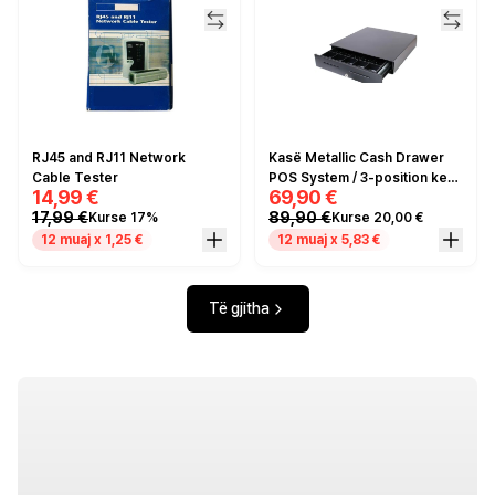
RJ45 and RJ11 Network
Kasë Metallic Cash Drawer
Cable Tester
POS System / 3-position key
14,99 €
69,90 €
lock / 40.5*42 CM / e zezë
17,99 €
89,90 €
Kurse 17%
Kurse 20,00 €
12 muaj x 1,25 €
12 muaj x 5,83 €
Të gjitha