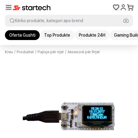
Kërko produkte, kategori apo brend
Oferta Gushti
Top Produkte
Produkte 24H
Gaming Buil
Kreu
/
Produktet
/
Pajisje për rrjet
/
Aksesorë për Rrjet