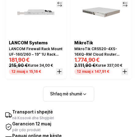
LANCOM Systems
MikroTik
LANCOM Firewall Rack Mount
MikroTik CRS520-4XS-
UF-160/260 – 19" 1U Rack
16XQ-RM Cloud Router
181,90 €
1.774,90 €
Mount Kit për R&S Unified
Switch – 16x 100G QSFP28,
215,90 €
2.111,90 €
Kurse 34,00 €
Kurse 337,00 €
Firewall UF-160 dhe UF-260
4x 25G SFP28
12 muaj x 15,16 €
12 muaj x 147,91 €
Shfaq më shumë
Transport i shpejtë
në Kosovë dhe Shqipëri
Garancion 12 muaj
për çdo produkt
Paguaj online me këste