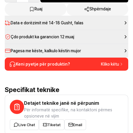
Ruaj
Shpërndaje
Data e dorëzimit më
14-18 Gusht
, falas
Çdo produkt ka garancion 12 muaj
Pagesa me këste, kalkulo këstin mujor
Keni pyetje për produktin?
Kliko këtu
Specifikat teknike
Detajet teknike janë në përpunim
Për informatë specifike, na kontaktoni përmes
opsioneve në vijim
Live Chat
Tiketat
Email