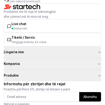
çdo sekond pranë jush
Produktet më të reja të teknologjisë
dhe çmimet më të mira në treg.
Live chat
Online tani
Tiketë / Servis
Përgjigje brenda 24 orëve
Llogaria ime
Kompania
Produkte
Informohu për zbritjet dhe të rejat
Poashtu përfitoni 5% zbritje në blerjen e parë.
Abonohu
Mënyrat e pagesës: