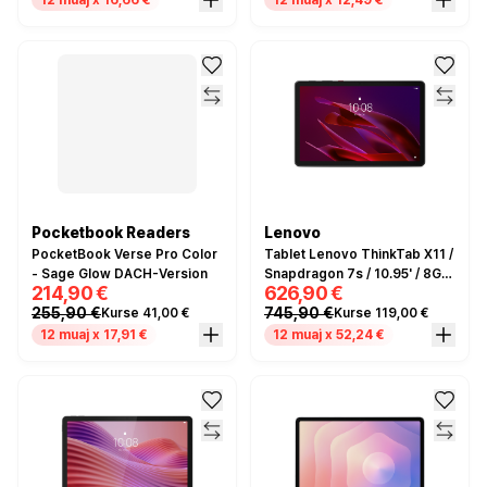
12 muaj x 16,66 €
12 muaj x 12,49 €
Pocketbook Readers
Lenovo
PocketBook Verse Pro Color
Tablet Lenovo ThinkTab X11 /
- Sage Glow DACH-Version
Snapdragon 7s / 10.95' / 8GB
214,90 €
626,90 €
/ 256GB - Zezë
255,90 €
745,90 €
Kurse 41,00 €
Kurse 119,00 €
12 muaj x 17,91 €
12 muaj x 52,24 €