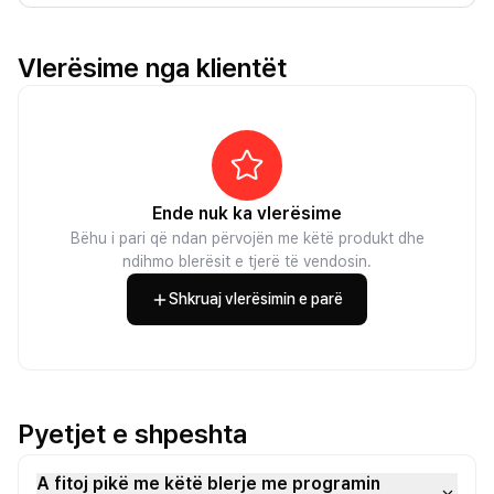
Vlerësime nga klientët
Ende nuk ka vlerësime
Bëhu i pari që ndan përvojën me këtë produkt dhe
ndihmo blerësit e tjerë të vendosin.
Shkruaj vlerësimin e parë
Pyetjet e shpeshta
A fitoj pikë me këtë blerje me programin