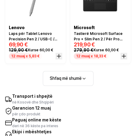
Lenovo
Microsoft
Laps për Tablet Lenovo
Tastierë Microsoft Surface
Precision Pen 2 / USB-C /
Pro + Slim Pen 2 / Për Pro
69,90 €
219,90 €
Bluetooth / Hiri
10/11 / E zezë
129,90 €
279,90 €
Kurse 60,00 €
Kurse 60,00 €
12 muaj x 5,83 €
12 muaj x 18,33 €
Shfaq më shumë
Transport i shpejtë
në Kosovë dhe Shqipëri
Garancion 12 muaj
për çdo produkt
Paguaj online me këste
deri në 36 këste pa interes
Ekipi i mbështetjes