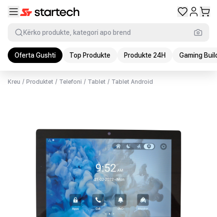
Kërko produkte, kategori apo brend
Oferta Gushti
Top Produkte
Produkte 24H
Gaming Buil
Kreu
/
Produktet
/
Telefoni
/
Tablet
/
Tablet Android