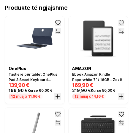
Produkte të ngjajshme
OnePlus
AMAZON
Tastierë për tablet OnePlus
Ebook Amazon Kindle
Pad 3 Smart Keyboard
Paperwhite 7" / 16GB – Zezë
139,90 €
169,90 €
QWERTY – Blu
199,90 €
219,90 €
Kurse 60,00 €
Kurse 50,00 €
12 muaj x 11,66 €
12 muaj x 14,16 €