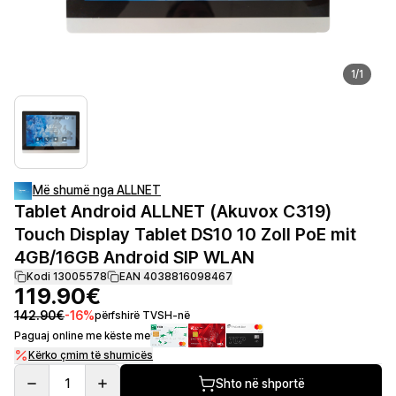
1
/
1
Më shumë nga ALLNET
Tablet Android ALLNET (Akuvox C319)
Touch Display Tablet DS10 10 Zoll PoE mit
4GB/16GB Android SIP WLAN
Kodi 13005578
EAN 4038816098467
119.90€
142.90€
-
16
%
përfshirë TVSH-në
Paguaj online me këste me
Kërko çmim të shumicës
1
Shto në shportë