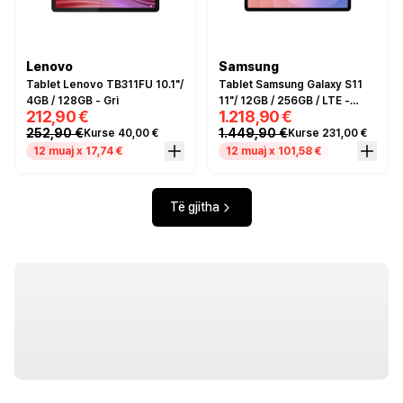
Lenovo
Samsung
Tablet Lenovo TB311FU 10.1"/
Tablet Samsung Galaxy S11
4GB / 128GB - Gri
11"/ 12GB / 256GB / LTE -
212,90 €
1.218,90 €
Argjendi
252,90 €
1.449,90 €
Kurse 40,00 €
Kurse 231,00 €
12 muaj x 17,74 €
12 muaj x 101,58 €
Të gjitha