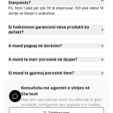
Starpoints?
Po, fiton 1 pikë për çdo 1€ të shpenzuar. 100 pikë vlejnë 1€
zbritje në blerjet e ardhshme.
Si funksionon garancioni nëse produkti ka
defekt?
A mund paguaj në dorëzim?
A mund ta marr porosinë në dyqan?
Si mund ta gjurmoj porosinë time?
Konsultohu me agjentët e shitjes në
Startech
Ekipi ynë i specializuar mund t'ju ndihmojë të gjeni
produktin, konfigurimin apo upgrade-in e rradhës