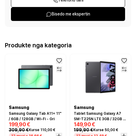
Telefono tani
Bisedo me ekspertin
Produkte nga kategoria
Samsung
Samsung
Samsung Galaxy Tab A11+ 11"
Tablet Samsung Galaxy A7
/ 6GB / 128GB / Wi-Fi - Gri
SM-T225N LTE 3GB / 32GB -
199,90 €
149,90 €
Gri
309,90 €
199,90 €
Kurse 110,00 €
Kurse 50,00 €