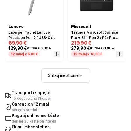
Lenovo
Microsoft
Laps për Tablet Lenovo
Tastierë Microsoft Surface
Precision Pen 2 / USB-C /
Pro + Slim Pen 2 / Për Pro
69,90 €
219,90 €
Bluetooth / Hiri
10/11 / E zezë
129,90 €
279,90 €
Kurse 60,00 €
Kurse 60,00 €
12 muaj x 5,83 €
12 muaj x 18,33 €
Shfaq më shumë
Transport i shpejtë
në Kosovë dhe Shqipëri
Garancion 12 muaj
për çdo produkt
Paguaj online me këste
deri në 36 këste pa interes
Ekipi i mbështetjes