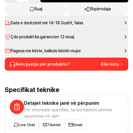
Ruaj
Shpërndaje
Data e dorëzimit më
14-18 Gusht
, falas
Çdo produkt ka garancion 12 muaj
Pagesa me këste, kalkulo këstin mujor
Keni pyetje për produktin?
Kliko këtu
Specifikat teknike
Detajet teknike janë në përpunim
Për informatë specifike, na kontaktoni përmes
opsioneve në vijim
Live Chat
Tiketat
Email