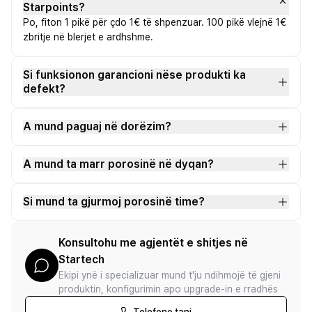
Starpoints?
Po, fiton 1 pikë për çdo 1€ të shpenzuar. 100 pikë vlejnë 1€
zbritje në blerjet e ardhshme.
Si funksionon garancioni nëse produkti ka
defekt?
A mund paguaj në dorëzim?
A mund ta marr porosinë në dyqan?
Si mund ta gjurmoj porosinë time?
Konsultohu me agjentët e shitjes në
Startech
Ekipi ynë i specializuar mund t'ju ndihmojë të gjeni
produktin, konfigurimin apo upgrade-in e rradhës