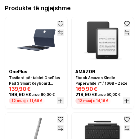
Produkte të ngjajshme
OnePlus
AMAZON
Tastierë për tablet OnePlus
Ebook Amazon Kindle
Pad 3 Smart Keyboard
Paperwhite 7" / 16GB – Zezë
139,90 €
169,90 €
QWERTY – Blu
199,90 €
219,90 €
Kurse 60,00 €
Kurse 50,00 €
12 muaj x 11,66 €
12 muaj x 14,16 €