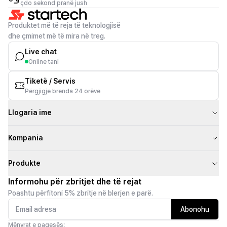
çdo sekond pranë jush
Produktet më të reja të teknologjisë
dhe çmimet më të mira në treg.
Live chat
Online tani
Tiketë / Servis
Përgjigje brenda 24 orëve
Llogaria ime
Kompania
Produkte
Informohu për zbritjet dhe të rejat
Poashtu përfitoni 5% zbritje në blerjen e parë.
Abonohu
Mënyrat e pagesës: