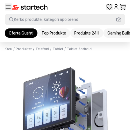
Kërko produkte, kategori apo brend
Oferta Gushti
Top Produkte
Produkte 24H
Gaming Buil
Kreu
/
Produktet
/
Telefoni
/
Tablet
/
Tablet Android