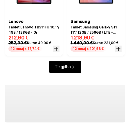
Lenovo
Samsung
Tablet Lenovo TB311FU 10.1"/
Tablet Samsung Galaxy S11
4GB / 128GB - Gri
11"/ 12GB / 256GB / LTE -
212,90 €
1.218,90 €
Argjendi
252,90 €
1.449,90 €
Kurse 40,00 €
Kurse 231,00 €
12 muaj x 17,74 €
12 muaj x 101,58 €
Të gjitha