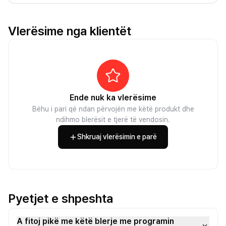
Vlerësime nga klientët
Ende nuk ka vlerësime
Bëhu i pari që ndan përvojën me këtë produkt dhe
ndihmo blerësit e tjerë të vendosin.
Shkruaj vlerësimin e parë
Pyetjet e shpeshta
A fitoj pikë me këtë blerje me programin