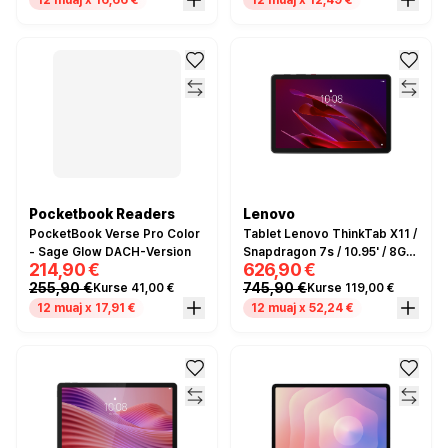
12 muaj x 16,66 €
12 muaj x 12,49 €
Pocketbook Readers
Lenovo
PocketBook Verse Pro Color
Tablet Lenovo ThinkTab X11 /
- Sage Glow DACH-Version
Snapdragon 7s / 10.95' / 8GB
214,90 €
626,90 €
/ 256GB - Zezë
255,90 €
745,90 €
Kurse 41,00 €
Kurse 119,00 €
12 muaj x 17,91 €
12 muaj x 52,24 €