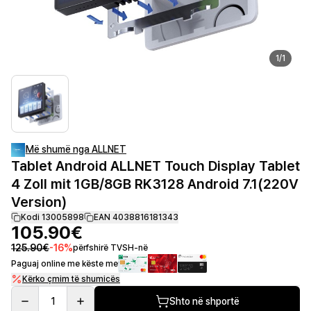
1
/
1
Më shumë nga ALLNET
Tablet Android ALLNET Touch Display Tablet
4 Zoll mit 1GB/8GB RK3128 Android 7.1(220V
Version)
Kodi 13005898
EAN 4038816181343
105.90€
125.90€
-
16
%
përfshirë TVSH-në
Paguaj online me këste me
Kërko çmim të shumicës
1
Shto në shportë