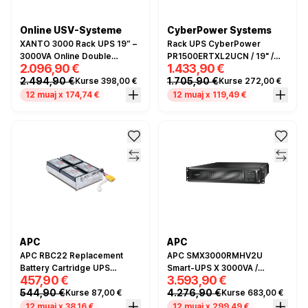
Online USV-Systeme
CyberPower Systems
XANTO 3000 Rack UPS 19” –
Rack UPS CyberPower
3000VA Online Double
PR1500ERTXL2UCN / 19" /
2.096,90 €
1.433,90 €
Conversion UPS for Servers
1500W / Line‑Interactive
2.494,90 €
1.705,90 €
Kurse 398,00 €
Kurse 272,00 €
& Network Infrastructure
12 muaj x 174,74 €
12 muaj x 119,49 €
APC
APC
APC RBC22 Replacement
APC SMX3000RMHV2U
Battery Cartridge UPS
Smart-UPS X 3000VA /
457,90 €
3.593,90 €
Battery Pack OEM Lead-Acid
2700W Rack 2U – Line-
544,90 €
4.276,90 €
Kurse 87,00 €
Kurse 683,00 €
for Smart-UPS Compatible
Interactive UPS with Pure
Sine Wave & SmartSlot
12 muaj x 38,16 €
12 muaj x 299,49 €