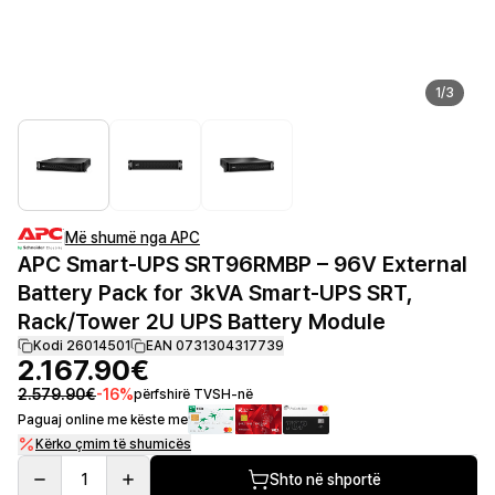
1
/
3
Më shumë nga APC
APC Smart-UPS SRT96RMBP – 96V External
Battery Pack for 3kVA Smart-UPS SRT,
Rack/Tower 2U UPS Battery Module
Kodi 26014501
EAN 0731304317739
2.167.90€
2.579.90€
-
16
%
përfshirë TVSH-në
Paguaj online me këste me
Kërko çmim të shumicës
1
Shto në shportë