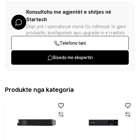
Konsultohu me agjentët e shitjes në
Startech
Ekipi ynë i specializuar mund t'ju ndihmojë të gjeni
produktin, konfigurimin apo upgrade-in e rradhës
Telefono tani
Bisedo me ekspertin
Produkte nga kategoria