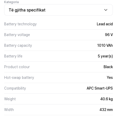
Kategoria
Të gjitha specifikat
Battery technology
Lead acid
Battery voltage
96 V
Battery capacity
1010 VAh
Battery life
5 year(s)
Product colour
Black
Hot-swap battery
Yes
Compatibility
APC Smart-UPS
Weight
40.6 kg
Width
432 mm