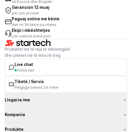
në Kosovë dhe Shqipëri
Garancion 12 muaj
për çdo produkt
Paguaj online me këste
deri në 36 këste pa interes
Ekipi i mbështetjes
çdo sekond pranë jush
Produktet më të reja të teknologjisë
dhe çmimet më të mira në treg.
Live chat
Online tani
Tiketë / Servis
Përgjigje brenda 24 orëve
Llogaria ime
Kompania
Produkte