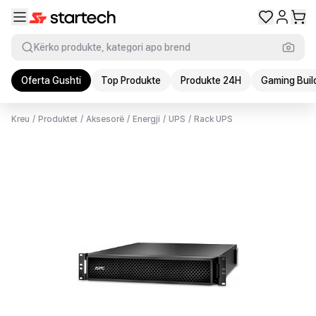
Kërko produkte, kategori apo brend
Oferta Gushti
Top Produkte
Produkte 24H
Gaming Buil
Kreu
/
Produktet
/
Aksesorë
/
Energji
/
UPS
/
Rack UPS