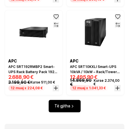
APC
APC
APC SRT192RMBP2 Smart-
APC SRT10KXLI Smart-UPS
UPS Rack Battery Pack 192V
10kVA / 10kW – Rack/Tower
2.688,90 €
12.495,90 €
3U – Extended Runtime
Online UPS 230V/400V with
14.869,90
Kurse 2.374,00
3.199,90 €
Kurse 511,00 €
Module for SRT 8kVA &
Pure Sine Wave & Extended
€
€
10kVA UPS
Runtime
12 muaj x 224,08 €
12 muaj x 1.041,33 €
Të gjitha