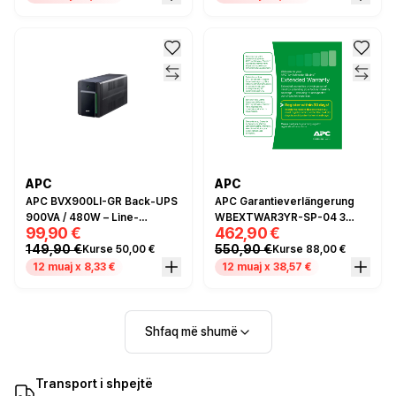
APC
APC
APC BVX900LI-GR Back-UPS
APC Garantieverlängerung
900VA / 480W – Line-
WBEXTWAR3YR-SP-04 3
99,90 €
462,90 €
Interactive me AVR, 230V,
Jahre
149,90 €
550,90 €
Kurse 50,00 €
Kurse 88,00 €
Schuko – Zez
12 muaj x 8,33 €
12 muaj x 38,57 €
Shfaq më shumë
Transport i shpejtë