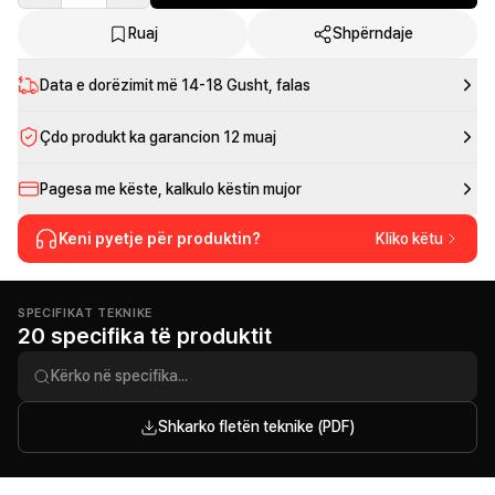
Ruaj
Shpërndaje
Data e dorëzimit më
14-18 Gusht
, falas
Çdo produkt ka garancion 12 muaj
Pagesa me këste, kalkulo këstin mujor
Keni pyetje për produktin?
Kliko këtu
SPECIFIKAT TEKNIKE
20 specifika të produktit
Shkarko fletën teknike (PDF)