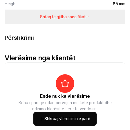
Height
85 mm
Shfaq të gjitha specifikat
Përshkrimi
Vlerësime nga klientët
Ende nuk ka vlerësime
Bëhu i pari që ndan përvojën me këtë produkt dhe
ndihmo blerësit e tjerë të vendosin.
Shkruaj vlerësimin e parë