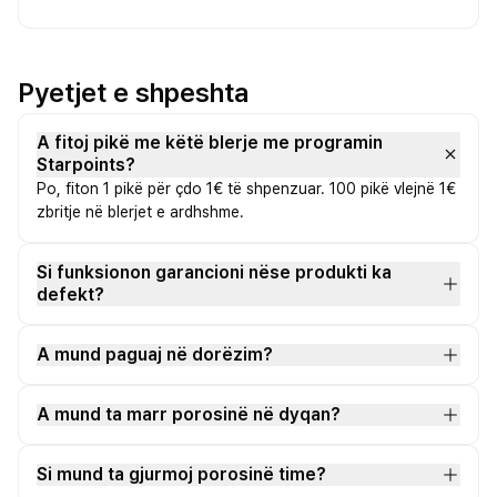
Pyetjet e shpeshta
A fitoj pikë me këtë blerje me programin
Starpoints?
Po, fiton 1 pikë për çdo 1€ të shpenzuar. 100 pikë vlejnë 1€
zbritje në blerjet e ardhshme.
Si funksionon garancioni nëse produkti ka
defekt?
A mund paguaj në dorëzim?
A mund ta marr porosinë në dyqan?
Si mund ta gjurmoj porosinë time?