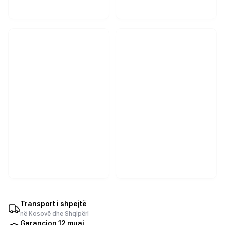
Transport i shpejtë
në Kosovë dhe Shqipëri
Garancion 12 muaj