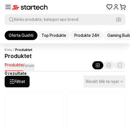
Kërko produkte, kategori apo brend
Oferta Gushti
Top Produkte
Produkte 24H
Gaming Buil
Kreu
/
Produktet
Produktet
Produkte
Forum
0 rezultate
Filtrat
Rëndit: Më të rejat