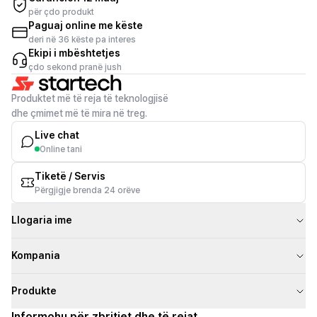
për çdo produkt
Paguaj online me këste
deri në 36 këste pa interes
Ekipi i mbështetjes
çdo sekond pranë jush
Produktet më të reja të teknologjisë
dhe çmimet më të mira në treg.
Live chat
Online tani
Tiketë / Servis
Përgjigje brenda 24 orëve
Llogaria ime
Kompania
Produkte
Informohu për zbritjet dhe të rejat