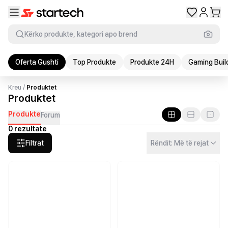
Kërko produkte, kategori apo brend
Oferta Gushti
Top Produkte
Produkte 24H
Gaming Buil
Kreu
/
Produktet
Produktet
Produkte
Forum
0 rezultate
Filtrat
Rëndit: Më të rejat