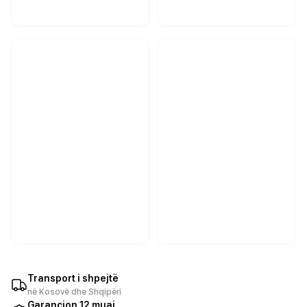
Transport i shpejtë
në Kosovë dhe Shqipëri
Garancion 12 muaj