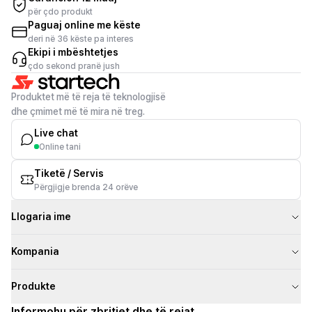
për çdo produkt
Paguaj online me këste
deri në 36 këste pa interes
Ekipi i mbështetjes
çdo sekond pranë jush
Produktet më të reja të teknologjisë
dhe çmimet më të mira në treg.
Live chat
Online tani
Tiketë / Servis
Përgjigje brenda 24 orëve
Llogaria ime
Kompania
Produkte
Informohu për zbritjet dhe të rejat