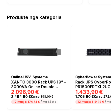
Produkte nga kategoria
Online USV-Systeme
CyberPower System
XANTO 3000 Rack UPS 19” –
Rack UPS CyberP
3000VA Online Double
PR1500ERTXL2UCN 
2.096,90 €
1.433,90 €
Conversion UPS for Servers
1500W / Line‑Inter
& Network Infrastructure
2.494,90 €
1.705,90 €
Kurse 398,00 €
Kurse 272,
12 muaj x
174,74 €
/ me këste
12 muaj x
119,49 €
/ me