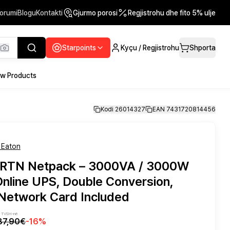
orumi
Blogu
Kontakti
Gjurmo porosi
Regjistrohu dhe fito 5% ulje
Starpoints
Kyçu / Regjistrohu
Shporta
w Products
Kodi 26014327
EAN 7431720814456
 Eaton
IRTN Netpack – 3000VA / 3000W
nline UPS, Double Conversion,
 Network Card Included
rë TVSH-në
87,90€
-
16
%