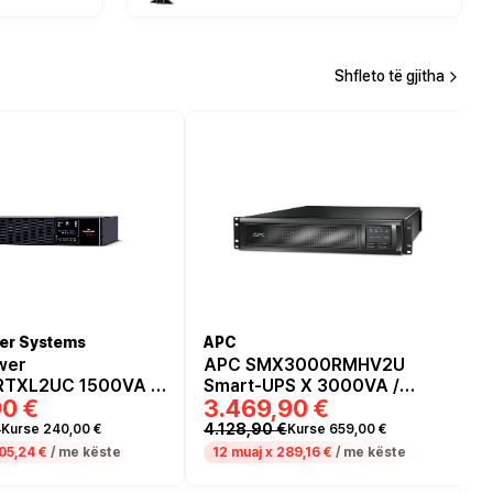
Shfleto të gjitha
er Systems
APC
wer
APC SMX3000RMHV2U
RTXL2UC 1500VA /
Smart-UPS X 3000VA /
90 €
3.469,90 €
ck UPS 19” – Line-
2700W Rack 2U – Line-
ve Pure Sine Wave
Interactive UPS with Pure
€
4.128,90 €
Kurse 240,00 €
Kurse 659,00 €
 Network Card
Sine Wave & SmartSlot
05,24 €
/ me këste
12 muaj x
289,16 €
/ me këste