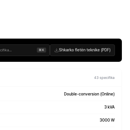
Shkarko fletën teknike (PDF)
⌘K
43 specifika
Double-conversion (Online)
3 kVA
3000 W