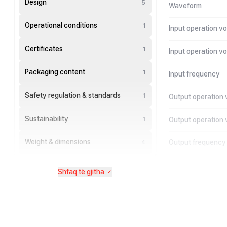
Design
5
Waveform
Operational conditions
1
Input operation vo
Certificates
1
Input operation v
Packaging content
1
Input frequency
Safety regulation & standards
1
Output operation 
Sustainability
1
Output operation 
Weight & dimensions
Output frequency
4
Shfaq të gjitha