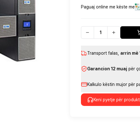
Paguaj online me këste me
Transport falas
,
arrin më
Garancion 12 muaj
për ç
Kalkulo këstin mujor për 
Keni pyetje për produkt