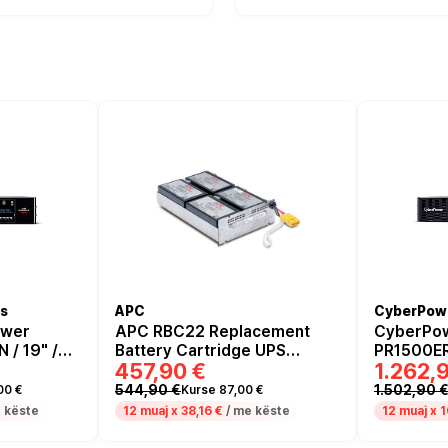
s
APC
CyberPow
ower
APC RBC22 Replacement
CyberPo
/ 19" /
Battery Cartridge UPS
PR1500E
457,90 €
1.262,
active
Battery Pack OEM Lead-Acid
1500W Ra
for Smart-UPS Compatible
Interacti
544,90 €
1.502,90 
00 €
Kurse 87,00 €
UPS with
 këste
12 muaj x
38,16 €
/ me këste
12 muaj x
1
Support