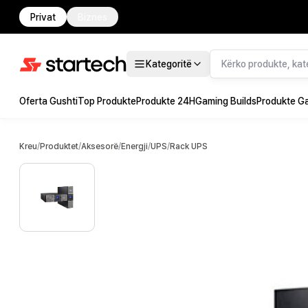
Privat
Biznes
Kategoritë
Oferta Gushti
Top Produkte
Produkte 24H
Gaming Builds
Produkte G
Kreu
/
Produktet
/
Aksesorë
/
Energji
/
UPS
/
Rack UPS