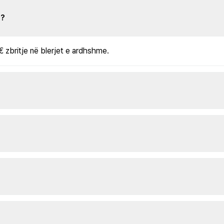
s?
€ zbritje në blerjet e ardhshme.