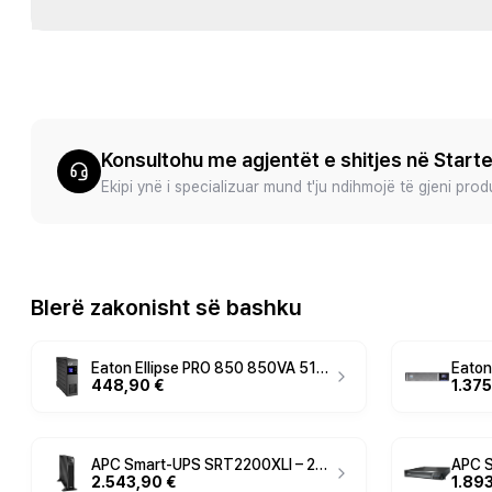
Konsultohu me agjentët e shitjes në Start
Ekipi ynë i specializuar mund t'ju ndihmojë të gjeni pro
Blerë zakonisht së bashku
Eaton Ellipse PRO 850 850VA 510W Line-Interactive UPS AVR LCD USB 8x IEC Tower 230V
448,90 €
1.375
APC Smart-UPS SRT2200XLI – 2200VA / 1980W Rack/Tower 2U Online UPS, Double Conversion, Pure Sine Wave, 230V
2.543,90 €
1.89