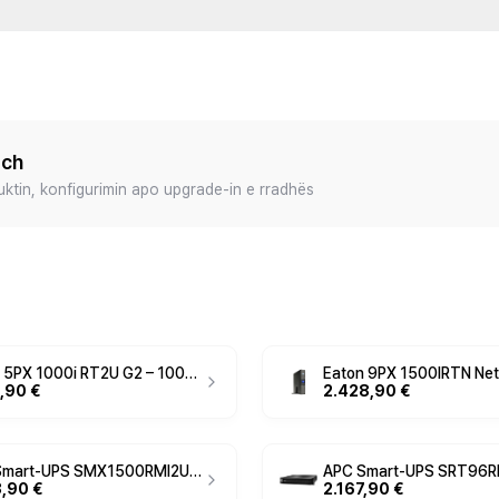
ech
duktin, konfigurimin apo upgrade-in e rradhës
Eaton 5PX 1000i RT2U G2 – 1000VA 1000W Enterprise Line-Interactive UPS with Pure Sine Wave Output, AVR, LCD Display, USB/RS232 Connectivity & 8x IEC Outputs – Professional Rack/Tower Power Protection for Servers & Network Infrastructure
,90 €
2.428,90 €
APC Smart-UPS SMX1500RMI2U – 1500VA / 1200W Rack/Tower 2U Line-Interactive UPS, Pure Sine Wave, AVR
3,90 €
2.167,90 €