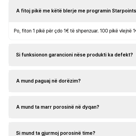
A fitoj pikë me këtë blerje me programin Starpoint
Po, fiton 1 pikë për çdo 1€ të shpenzuar. 100 pikë vlejnë 1
Si funksionon garancioni nëse produkti ka defekt?
A mund paguaj në dorëzim?
A mund ta marr porosinë në dyqan?
Si mund ta gjurmoj porosinë time?