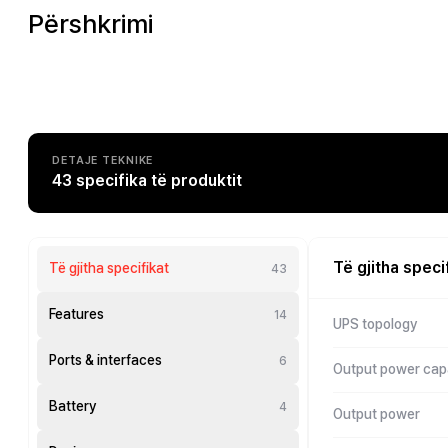
Përshkrimi
DETAJE TEKNIKE
43 specifika të produktit
Të gjitha speci
Të gjitha specifikat
43
Features
14
UPS topology
Ports & interfaces
6
Output power cap
Battery
4
Output power