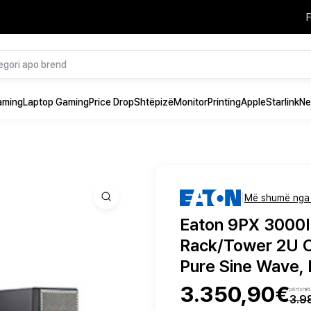
F
aming
Laptop Gaming
Price Drop
Shtëpizë
Monitor
Printing
Apple
Starlink
Ne
|
Më shumë nga
Eaton 9PX 3000
Rack/Tower 2U O
Pure Sine Wave,
3.350,90€
përfshi
3.9