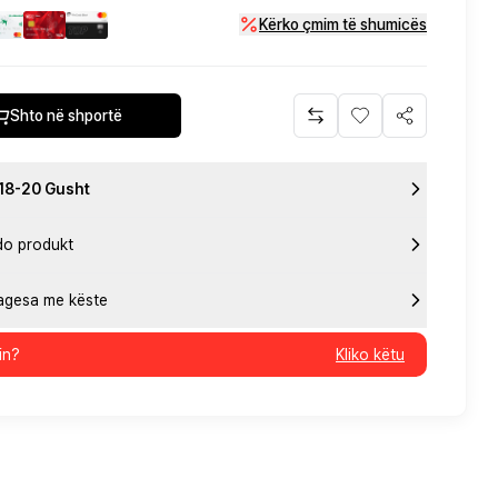
Kërko çmim të shumicës
Shto në shportë
 18-20 Gusht
do produkt
pagesa me këste
in?
Kliko këtu