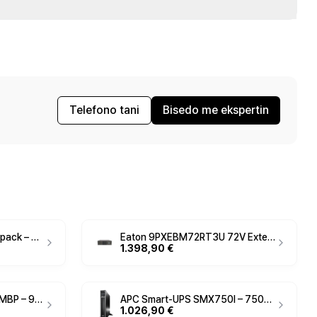
Telefono tani
Bisedo me ekspertin
Eaton 9PX 1500IRTN Netpack – 1500VA / 1500W Rack 2U Online UPS, Double Conversion, USB, RS-232, Network Management Ready
Eaton 9PXEBM72RT3U 72V External Battery Pack – 3U Rack/Tower UPS Battery Module for 2kVA–3kVA Eaton 9PX UPS
1.398,90 €
APC Smart-UPS SRT96RMBP – 96V External Battery Pack for 3kVA Smart-UPS SRT, Rack/Tower 2U UPS Battery Module
APC Smart-UPS SMX750I – 750VA / 600W Rack/Tower Line-Interactive UPS, Pure Sine Wave, AVR
1.026,90 €