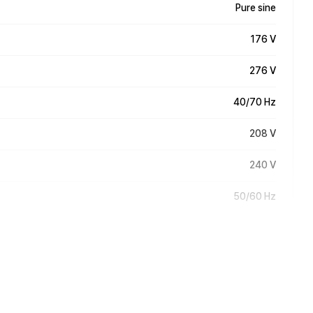
Pure sine
176 V
276 V
40/70 Hz
208 V
240 V
50/60 Hz