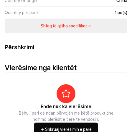
Country of origin
China
Quantity per pack
1 pc(s)
Shfaq të gjitha specifikat
Përshkrimi
Vlerësime nga klientët
Ende nuk ka vlerësime
Bëhu i pari që ndan përvojën me këtë produkt dhe
ndihmo blerësit e tjerë të vendosin.
Shkruaj vlerësimin e parë