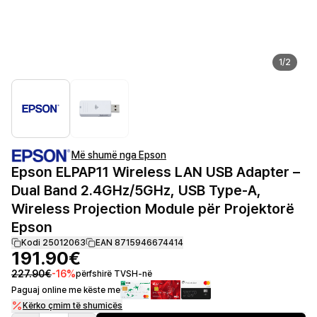
1
/
2
Më shumë nga Epson
Epson ELPAP11 Wireless LAN USB Adapter –
Dual Band 2.4GHz/5GHz, USB Type-A,
Wireless Projection Module për Projektorë
Epson
Kodi 25012063
EAN 8715946674414
191.90€
227.90€
-
16
%
përfshirë TVSH-në
Paguaj online me këste me
Kërko çmim të shumicës