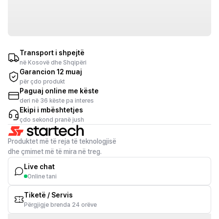
Transport i shpejtë
në Kosovë dhe Shqipëri
Garancion 12 muaj
për çdo produkt
Paguaj online me këste
deri në 36 këste pa interes
Ekipi i mbështetjes
çdo sekond pranë jush
Produktet më të reja të teknologjisë
dhe çmimet më të mira në treg.
Live chat
Online tani
Tiketë / Servis
Përgjigje brenda 24 orëve