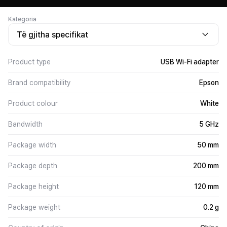
Kategoria
Të gjitha specifikat
Product type
USB Wi-Fi adapter
Brand compatibility
Epson
Product colour
White
Bandwidth
5 GHz
Package width
50 mm
Package depth
200 mm
Package height
120 mm
Package weight
0.2 g