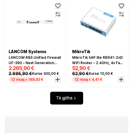
LANCOM Systems
MikroTik
LANCOM R&S Unified Firewall
MikroTik hAP lite RB941-2nD
UF-360 – Next Generation
WiFi Router – 2.4GHz, 4x Fast
2.265,90 €
52,90 €
Firewall, 6x Gigabit Ethernet,
Ethernet
2.695,90 €
62,90 €
Kurse 430,00 €
Kurse 10,00 €
2x SFP+, IPS/IDS, VPN
Gateway, Rackmount
12 muaj x 188,83 €
12 muaj x 4,41 €
Të gjitha