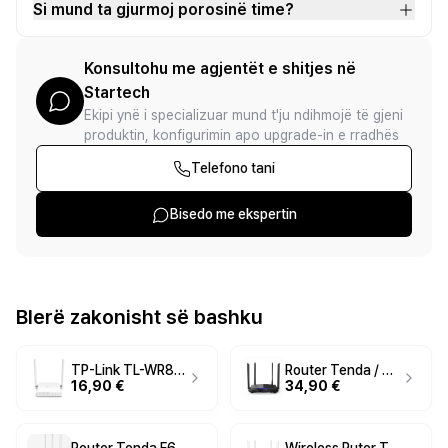
Si mund ta gjurmoj porosinë time?
Konsultohu me agjentët e shitjes në
Startech
Ekipi ynë i specializuar mund t'ju ndihmojë të gjeni
produktin, konfigurimin apo upgrade-in e rradhës
Telefono tani
Bisedo me ekspertin
Blerë zakonisht së bashku
TP-Link TL-WR844N / 300 Mbps / Two antennas / Multi-Mode 4 in 1 / IPv6 / I bardhë
Router Tenda / AC6 / AC1200 / Smart Dual band megabit WiFi / 4 Antena / I zi
16,90 €
34,90 €