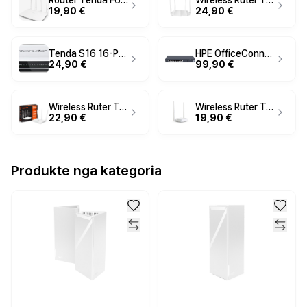
Router Tenda F6 / N300 / Wireless / I bardhë
Wireless Ruter Tenda AC5-AC1200 / Home U1-USB / 300Mbps
19,90 €
24,90 €
Tenda S16 16-Port 10/100Mbps Fast Ethernet Desktop Switch – Unmanaged, Plug & Play
HPE OfficeConnect 1420 JH330A 8-Port Gigabit PoE+ Switch – 64W, Unmanaged, Plug & Play
24,90 €
99,90 €
Wireless Ruter Tenda F3 / 300Mbps / I bardhë
Wireless Ruter Tenda N301 / 300Mbps / 2X5dbi / I bardhë
22,90 €
19,90 €
Produkte nga kategoria