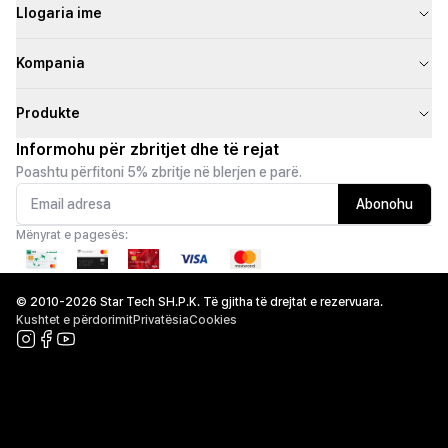
Llogaria ime
Kompania
Produkte
Informohu për zbritjet dhe të rejat
Poashtu përfitoni 5% zbritje në blerjen e parë.
Abonohu
Mënyrat e pagesës:
© 2010-2026 Star Tech SH.P.K. Të gjitha të drejtat e rezervuara.
Kushtet e përdorimit
Privatësia
Cookies