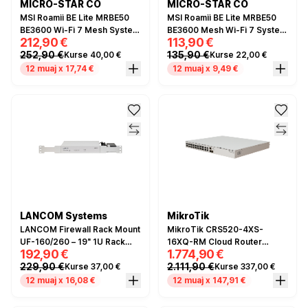
MICRO-STAR CO
MICRO-STAR CO
MSI Roamii BE Lite MRBE50
MSI Roamii BE Lite MRBE50
BE3600 Wi-Fi 7 Mesh System
BE3600 Mesh Wi-Fi 7 System
212,90 €
113,90 €
2-Pack – Dual Band, 2.5GbE,
– Dual Band, 2.5GbE, MLO,
252,90 €
135,90 €
Kurse 40,00 €
Kurse 22,00 €
MLO, MU-MIMO
MU-MIMO
12 muaj x 17,74 €
12 muaj x 9,49 €
LANCOM Systems
MikroTik
LANCOM Firewall Rack Mount
MikroTik CRS520-4XS-
UF-160/260 – 19" 1U Rack
16XQ-RM Cloud Router
192,90 €
1.774,90 €
Mount Kit për R&S Unified
Switch – 16x 100G QSFP28,
229,90 €
2.111,90 €
Kurse 37,00 €
Kurse 337,00 €
Firewall UF-160 dhe UF-260
4x 25G SFP28
12 muaj x 16,08 €
12 muaj x 147,91 €