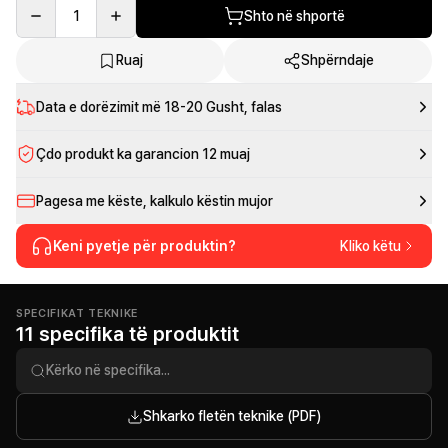
1
Shto në shportë
Ruaj
Shpërndaje
Data e dorëzimit më
18-20 Gusht
, falas
Çdo produkt ka garancion 12 muaj
Pagesa me këste, kalkulo këstin mujor
Keni pyetje për produktin?
Kliko këtu
SPECIFIKAT TEKNIKE
11 specifika të produktit
Shkarko fletën teknike (PDF)