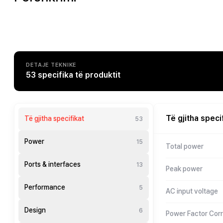
DETAJE TEKNIKE
53 specifika të produktit
Të gjitha speci
Të gjitha specifikat
53
Power
15
Total power
Ports & interfaces
13
Peak power
Performance
5
AC input voltage
Design
6
Power Factor Corr