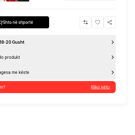
Shto në shportë
 18-20 Gusht
do produkt
pagesa me këste
in?
Kliko këtu