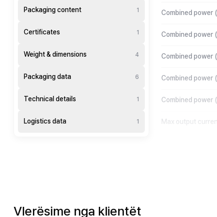
Packaging content
1
Combined power 
Certificates
1
Combined power (
Weight & dimensions
4
Combined power 
Packaging data
6
Combined power (
Technical details
1
Combined power 
Logistics data
Max output curren
1
Vlerësime nga klientët