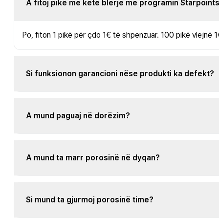
A fitoj pikë me këtë blerje me programin Starpoint
Po, fiton 1 pikë për çdo 1€ të shpenzuar. 100 pikë vlejnë 1
Si funksionon garancioni nëse produkti ka defekt?
A mund paguaj në dorëzim?
A mund ta marr porosinë në dyqan?
Si mund ta gjurmoj porosinë time?