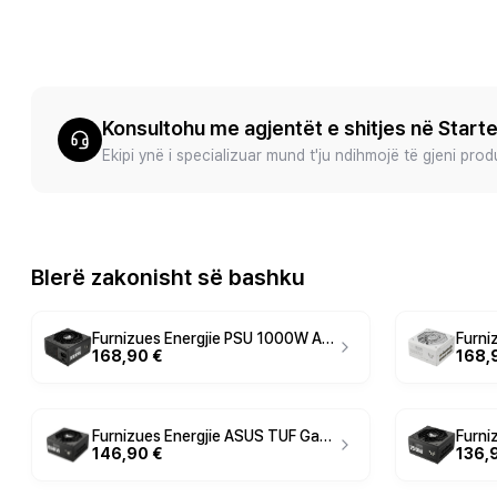
Konsultohu me agjentët e shitjes në Start
Ekipi ynë i specializuar mund t'ju ndihmojë të gjeni pro
Blerë zakonisht së bashku
Furnizues Energjie PSU 1000W ASUS TUF Gaming-ATX12V | 80+ Gold
168,90 €
168,
Furnizues Energjie ASUS TUF Gaming / 850W / 80 PLUS Gold / ATX 3.1 - Zezë
146,90 €
136,