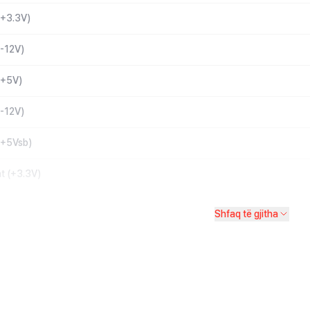
(+3.3V)
-12V)
(+5V)
-12V)
(+5Vsb)
t (+3.3V)
Shfaq të gjitha