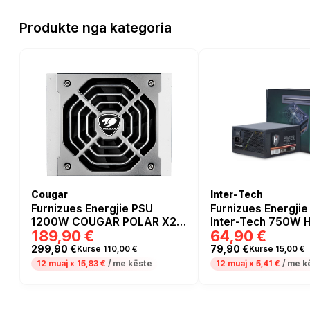
Produkte nga kategoria
Cougar
Inter-Tech
Furnizues Energjie PSU
Furnizues Energjie
1200W COUGAR POLAR X2 /
Inter-Tech 750W
189,90 €
64,90 €
1200W / ATX 3.1 Power
SP-750 - e zezë
Supply / 80 Plus Platinum /
299,90 €
79,90 €
Kurse 110,00 €
Kurse 15,00 €
Modular
12 muaj x
15,83 €
/ me këste
12 muaj x
5,41 €
/ me k