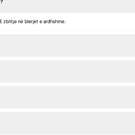
s?
€ zbritje në blerjet e ardhshme.