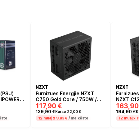
NZXT
NZXT
 (PSU)
Furnizues Energjie NZXT
Furnizues
 HIPOWER
C750 Gold Core / 750W /
NZXT C12
117,90 €
163,90
ATX 3.1 / PCIe 5.1 / 80 PLUS
3.1 / PCI
Gold
139,90 €
194,90 €
Kurse 22,00 €
K
ëste
12 muaj x
9,83 €
/ me këste
12 muaj x
1