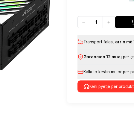
Transport falas
,
arrin më
Garancion 12 muaj
për ç
Kalkulo këstin mujor për 
Keni pyetje për produkt