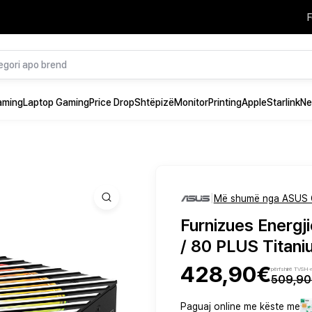
F
aming
Laptop Gaming
Price Drop
Shtëpizë
Monitor
Printing
Apple
Starlink
Ne
|
Më shumë nga ASUS 
Furnizues Energ
/ 80 PLUS Titaniu
428,90€
përfshirë TVSH-
509,9
Paguaj online me këste me