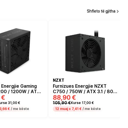
Shfleto të gjitha
NZXT
 Energjie Gaming
Furnizues Energjie NZXT
00 / 1200W / ATX
C750 / 750W / ATX 3.1 / 80
 €
88,90 €
e 5.0 / 80 PLUS Gold
PLUS Bronze
105,90 €
urse 31,00 €
Kurse 17,00 €
3,66 €
/ me këste
12 muaj x
7,41 €
/ me këste