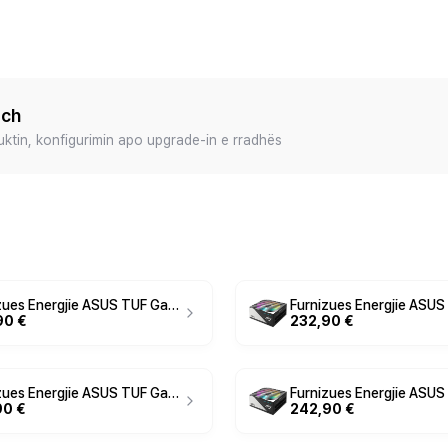
ech
duktin, konfigurimin apo upgrade-in e rradhës
Furnizues Energjie ASUS TUF Gaming White Edition / 1000W / 80 PLUS Gold / ATX 3.1 - Bardhë
90 €
232,90 €
Furnizues Energjie ASUS TUF Gaming / 750W / 80 PLUS Gold / ATX 3.1 - Zezë
90 €
242,90 €