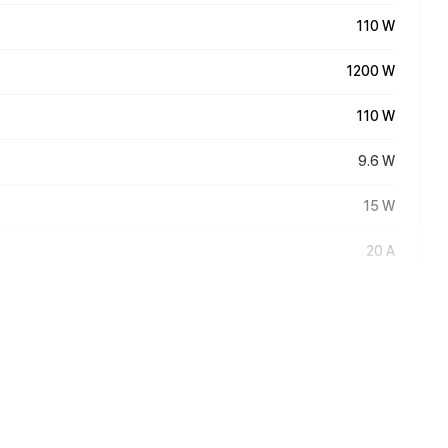
110 W
1200 W
110 W
9.6 W
15 W
20 A