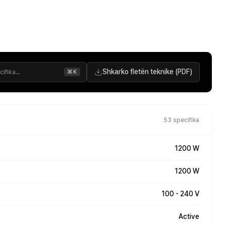
Shkarko fletën teknike (PDF)
⌘K
53 specifika
1200 W
1200 W
100 - 240 V
Active