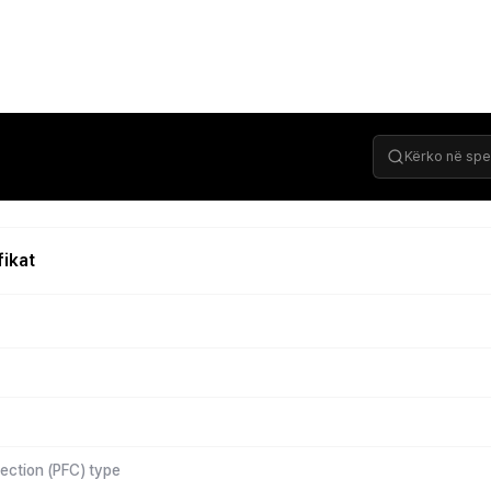
fikat
ection (PFC) type