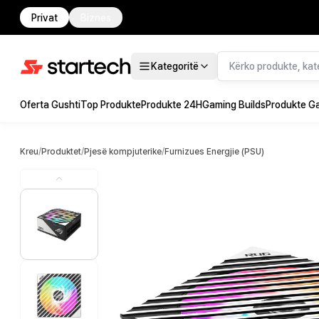
Privat
Biznes
Kategoritë
Oferta Gushti
Top Produkte
Produkte 24H
Gaming Builds
Produkte G
Kreu
/
Produktet
/
Pjesë kompjuterike
/
Furnizues Energjie (PSU)