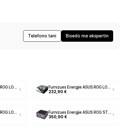
Telefono tani
Bisedo me ekspertin
Furnizues Energjie ASUS ROG LOKI SFX‑L / 750W / 80 PLUS Platinum / SFX‑L - Zezë / Argjend
Furnizues Energjie ASUS ROG LOKI SFX‑L / 850W / 80 PLUS Platinum / SFX‑L - Zezë / Argjend
232,90 €
Furnizues Energjie ASUS ROG LOKI SFX‑L / 1000W / 80 PLUS Platinum / SFX‑L - Zezë / Argjend
Furnizues Energjie ASUS ROG STRIX‑1200P‑G / 1200W / 80 PLUS Platinum / ATX 3.1 - Zezë
350,90 €