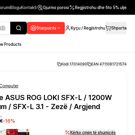
orumi
Blogu
Kontakti
Gjurmo porosi
Regjistrohu dhe fito 5% ulje
Starpoints
Kyçu / Regjistrohu
Shporta
w Products
Kodi 17014090
EAN 4711081721574
Computer
jie ASUS ROG LOKI SFX‑L / 1200W
m / SFX‑L 3.1 - Zezë / Argjend
në
0€
-
16
%
Kërko çmim të shumicës