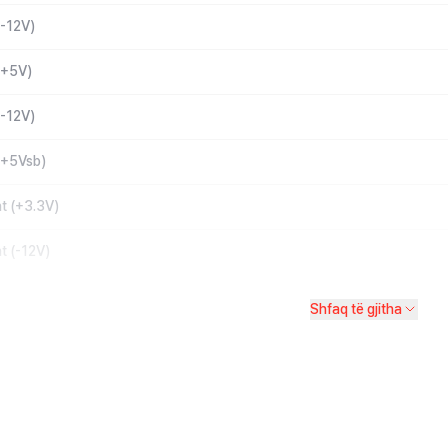
-12V)
(+5V)
-12V)
(+5Vsb)
t (+3.3V)
t (-12V)
Shfaq të gjitha