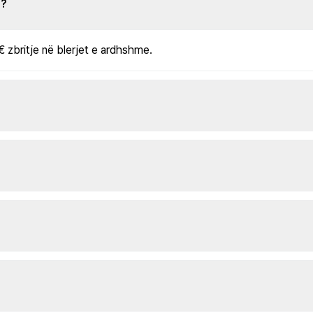
s?
€ zbritje në blerjet e ardhshme.