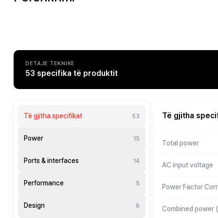
DETAJE TEKNIKE
53 specifika të produktit
Të gjitha speci
Të gjitha specifikat
53
Power
15
Total power
Ports & interfaces
14
AC input voltage
Performance
5
Power Factor Corr
Design
6
Combined power 