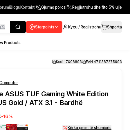
orumi
Blogu
Kontakti
Gjurmo porosi
Regjistrohu dhe fito 5% ulje
Starpoints
Kyçu / Regjistrohu
Shporta
w Products
Kodi 17008893
EAN 4711387275993
Computer
ie ASUS TUF Gaming White Edition
S Gold / ATX 3.1 - Bardhë
ë
€
-
16
%
Kërko çmim të shumicës