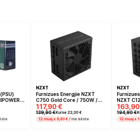
NZXT
NZXT
 (PSU)
Furnizues Energjie NZXT
Furnizues
 HIPOWER
C750 Gold Core / 750W /
NZXT C12
117,90 €
163,90
ATX 3.1 / PCIe 5.1 / 80 PLUS
3.1 / PCI
Gold
139,90 €
194,90 €
Kurse 22,00 €
K
ëste
12 muaj x
9,83 €
/ me këste
12 muaj x
1