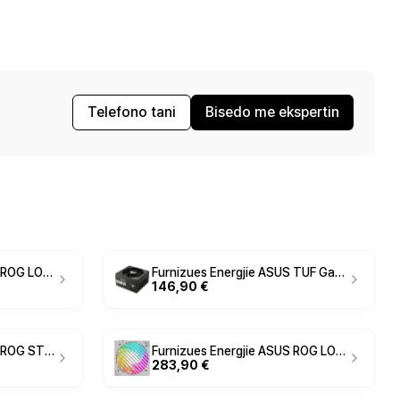
Telefono tani
Bisedo me ekspertin
Furnizues Energjie ASUS ROG LOKI SFX‑L / 850W / 80 PLUS Platinum / SFX‑L - Zezë / Argjend
Furnizues Energjie ASUS TUF Gaming / 850W / 80 PLUS Gold / ATX 3.1 - Zezë
146,90 €
Furnizues Energjie ASUS ROG STRIX‑1200P‑G / 1200W / 80 PLUS Platinum / ATX 3.1 - Zezë
Furnizues Energjie ASUS ROG LOKI SFX‑L White / 850W / 80 PLUS Platinum / SFX‑L - Bardhë
283,90 €