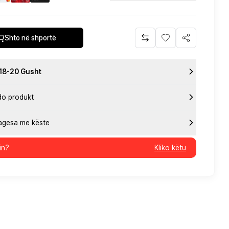
Shto në shportë
 18-20 Gusht
do produkt
pagesa me këste
in?
Kliko këtu