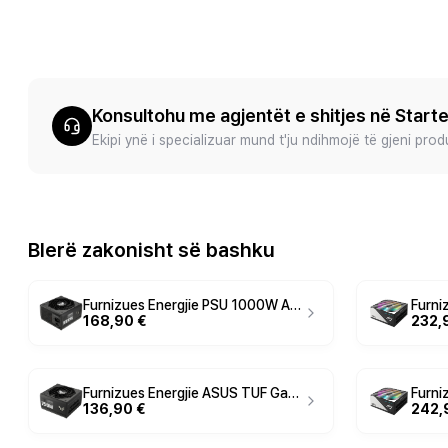
Konsultohu me agjentët e shitjes në Start
Ekipi ynë i specializuar mund t'ju ndihmojë të gjeni pro
Blerë zakonisht së bashku
Furnizues Energjie PSU 1000W ASUS TUF Gaming-ATX12V | 80+ Gold
168,90 €
232,
Furnizues Energjie ASUS TUF Gaming / 750W / 80 PLUS Gold / ATX 3.1 - Zezë
136,90 €
242,