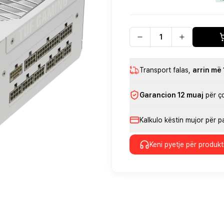
Transport falas
,
arrin më
Garancion 12 muaj
për ç
Kalkulo këstin mujor për 
Keni pyetje për produkt