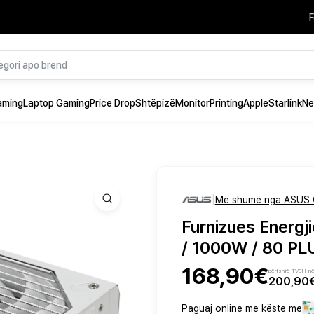
F
aming
Laptop Gaming
Price Drop
Shtëpizë
Monitor
Printing
Apple
Starlink
Ne
|
Më shumë nga ASUS 
Furnizues Energj
/ 1000W / 80 PLU
168,90€
përfshirë TVSH-n
200,90
Paguaj online me këste me