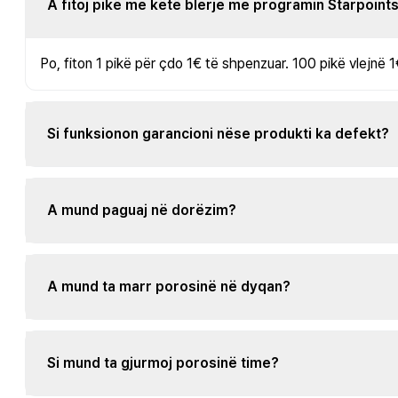
A fitoj pikë me këtë blerje me programin Starpoint
Po, fiton 1 pikë për çdo 1€ të shpenzuar. 100 pikë vlejnë 1
Si funksionon garancioni nëse produkti ka defekt?
A mund paguaj në dorëzim?
A mund ta marr porosinë në dyqan?
Si mund ta gjurmoj porosinë time?