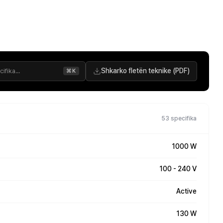
Shkarko fletën teknike (PDF)
⌘K
53 specifika
1000 W
100 - 240 V
Active
130 W