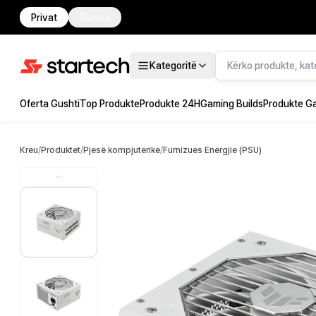
Privat
Biznes
Kategoritë
Oferta Gushti
Top Produkte
Produkte 24H
Gaming Builds
Produkte G
Kreu
/
Produktet
/
Pjesë kompjuterike
/
Furnizues Energjie (PSU)