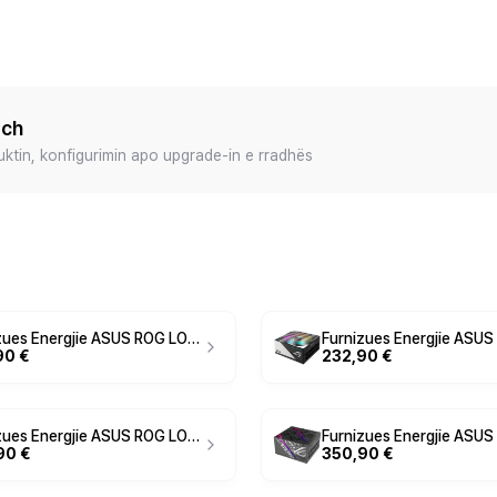
ech
duktin, konfigurimin apo upgrade-in e rradhës
Furnizues Energjie ASUS ROG LOKI SFX‑L / 750W / 80 PLUS Platinum / SFX‑L - Zezë / Argjend
90 €
232,90 €
Furnizues Energjie ASUS ROG LOKI SFX‑L / 1000W / 80 PLUS Platinum / SFX‑L - Zezë / Argjend
90 €
350,90 €