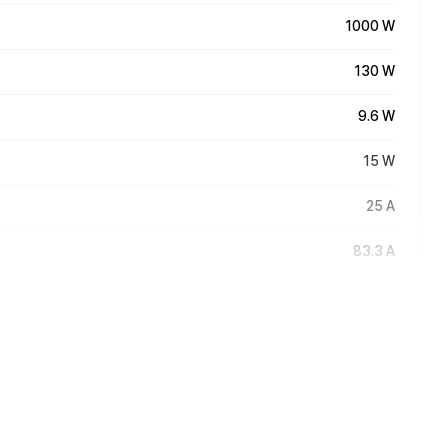
1000 W
130 W
9.6 W
15 W
25 A
83.3 A