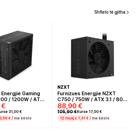
Shfleto të gjitha
NZXT
 Energjie Gaming
Furnizues Energjie NZXT
00 / 1200W / ATX
C750 / 750W / ATX 3.1 / 80
 €
88,90 €
e 5.0 / 80 PLUS Gold
PLUS Bronze
105,90 €
urse 31,00 €
Kurse 17,00 €
3,66 €
/ me këste
12 muaj x
7,41 €
/ me këste