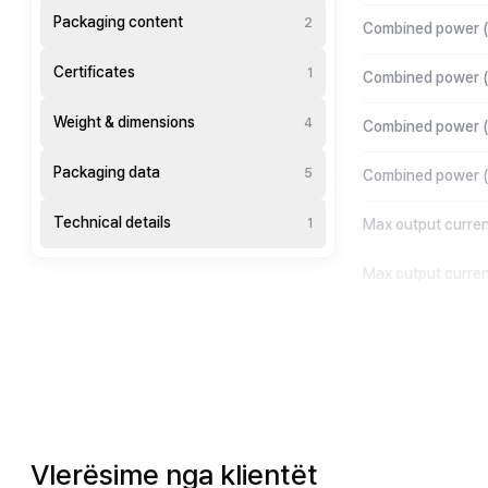
Packaging content
2
Combined power (
Certificates
1
Combined power 
Weight & dimensions
4
Combined power (
Packaging data
5
Combined power 
Technical details
1
Max output curren
Max output curren
Vlerësime nga klientët