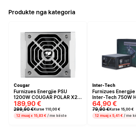
Produkte nga kategoria
Cougar
Inter-Tech
Furnizues Energjie PSU
Furnizues Energjie
1200W COUGAR POLAR X2 /
Inter-Tech 750W
189,90 €
64,90 €
1200W / ATX 3.1 Power
SP-750 - e zezë
Supply / 80 Plus Platinum /
299,90 €
79,90 €
Kurse 110,00 €
Kurse 15,00 €
Modular
12 muaj x
15,83 €
/ me këste
12 muaj x
5,41 €
/ me k