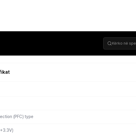
fikat
ection (PFC) type
(+3.3V)