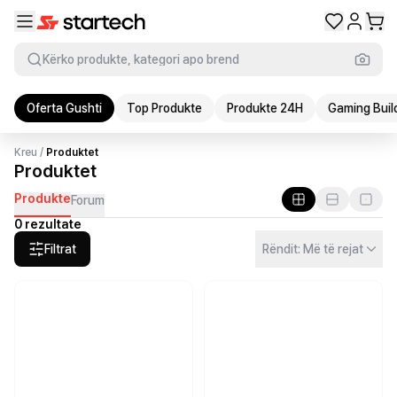
Kërko produkte, kategori apo brend
Oferta Gushti
Top Produkte
Produkte 24H
Gaming Buil
Kreu
/
Produktet
Produktet
Produkte
Forum
0 rezultate
Filtrat
Rëndit: Më të rejat