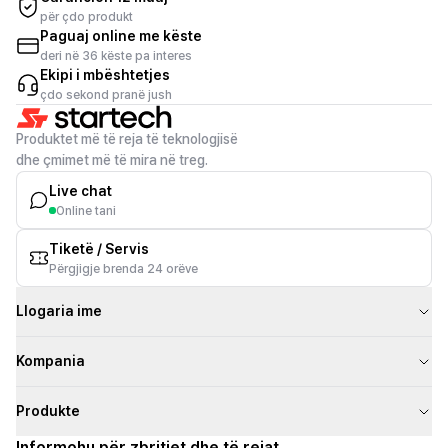
për çdo produkt
Paguaj online me këste
deri në 36 këste pa interes
Ekipi i mbështetjes
çdo sekond pranë jush
Produktet më të reja të teknologjisë
dhe çmimet më të mira në treg.
Live chat
Online tani
Tiketë / Servis
Përgjigje brenda 24 orëve
Llogaria ime
Kompania
Produkte
Informohu për zbritjet dhe të rejat