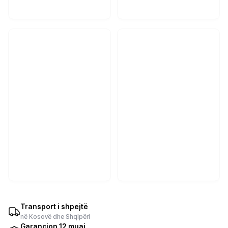
Transport i shpejtë
në Kosovë dhe Shqipëri
Garancion 12 muaj