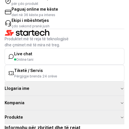
për çdo produkt
Paguaj online me këste
deri në 36 këste pa interes
Ekipi i mbështetjes
çdo sekond pranë jush
Produktet më të reja të teknologjisë
dhe çmimet më të mira në treg.
Live chat
Online tani
Tiketë / Servis
Përgjigje brenda 24 orëve
Llogaria ime
Kompania
Produkte
Informohu për zbritjet dhe të rejat