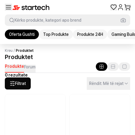
Kërko produkte, kategori apo brend
Oferta Gushti
Top Produkte
Produkte 24H
Gaming Buil
Kreu
/
Produktet
Produktet
Produkte
Forum
0 rezultate
Filtrat
Rëndit: Më të rejat