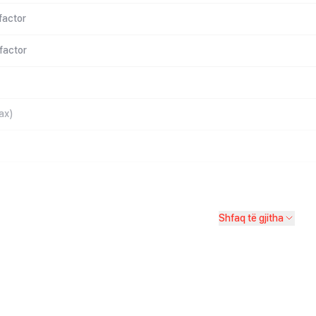
factor
factor
ax)
Shfaq të gjitha