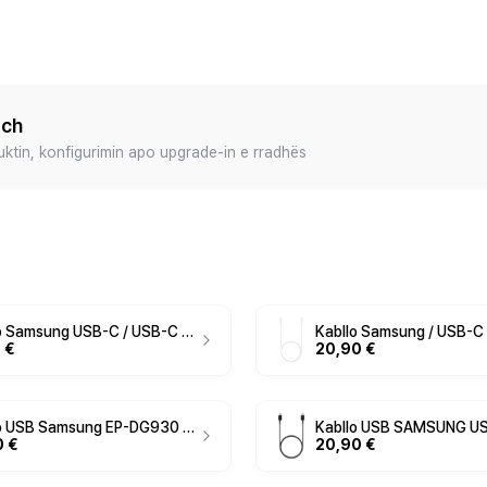
ech
duktin, konfigurimin apo upgrade-in e rradhës
Kabllo Samsung USB-C / USB-C EP-DA705BBEGWW / 1m / 25W / USB 2.0 - Zezë
 €
20,90 €
Kabllo USB Samsung EP-DG930 USB-A to USB-C Cable 1.5m – Zezë
0 €
20,90 €