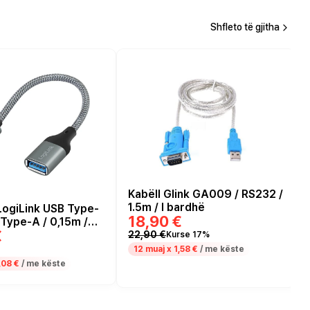
Shfleto të gjitha
Kabëll Glink GA009 / RS232 /
1.5m / I bardhë
LogiLink USB Type-
18,90 €
Type-A / 0,15m /
€
22,90 €
Kurse 17%
12 muaj x
1,58 €
/ me këste
,08 €
/ me këste