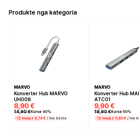
Produkte nga kategoria
MARVO
MARVO
Konverter Hub MARVO
Konverter Hub MA
UH008
ATC01
8,90 €
9,90 €
14,90 €
19,90 €
Kurse 40%
Kurse 50%
12 muaj x
0,74 €
/ me këste
12 muaj x
0,83 €
/ me k