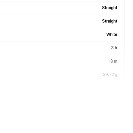
Straight
Straight
White
3 A
1.8 m
39.72 g