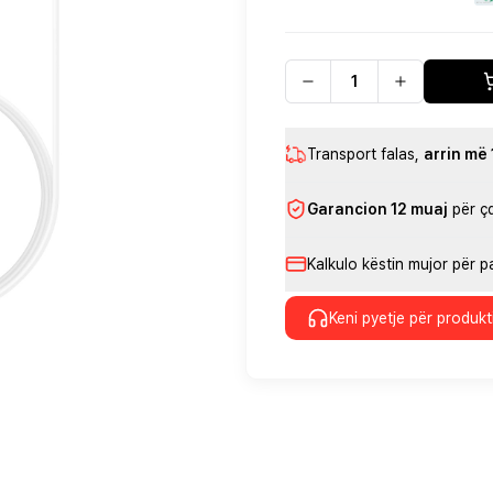
Transport falas
,
arrin më
Garancion 12 muaj
për ç
Kalkulo këstin mujor për 
Keni pyetje për produkt