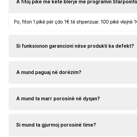
A fitoj pikë me këtë blerje me programin Starpoint
Po, fiton 1 pikë për çdo 1€ të shpenzuar. 100 pikë vlejnë 1
Si funksionon garancioni nëse produkti ka defekt?
A mund paguaj në dorëzim?
A mund ta marr porosinë në dyqan?
Si mund ta gjurmoj porosinë time?