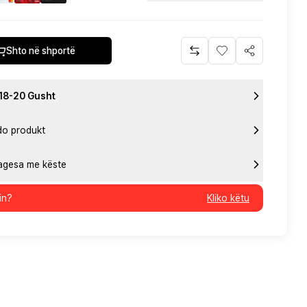
Shto në shportë
 18-20 Gusht
do produkt
pagesa me këste
in?
Kliko këtu