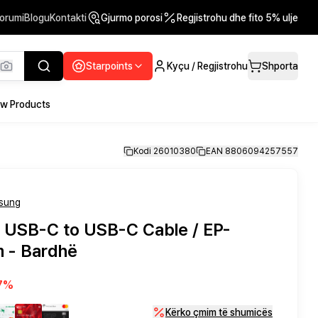
orumi
Blogu
Kontakti
Gjurmo porosi
Regjistrohu dhe fito 5% ulje
Starpoints
Kyçu / Regjistrohu
Shporta
w Products
Kodi 26010380
EAN 8806094257557
sung
/ USB-C to USB-C Cable / EP-
m - Bardhë
7
%
Kërko çmim të shumicës