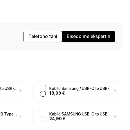
Telefono tani
Bisedo me ekspertin
Kabllo Samsung / USB-C to USB-C Cable / EP-DX510 / 5A / 1.8m - Bardhë
Kabllo Samsung / USB-C to USB-C Cable / EP-DX310 / 3A / 1.8m - Zezë
18,90 €
Kabllo USB SAMSUNG USB Type-C në USB Type-C EP-DA70 – Zezë
Kabllo SAMSUNG USB-C to USB-C – 100W – Bardhë
24,90 €