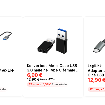
Konvertues Metal Case USB
LogiLink
3.0 male në Tybe C female / I
RVO UH-
Adapter 
6,90 €
zi
C në USB 
12,90 
Hiri
12,90 €
Kurse 47%
12 muaj x
0,58 €
/ me këste
ëste
12 muaj x
1