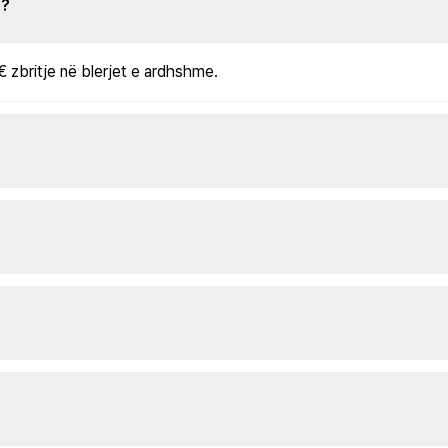
s?
€ zbritje në blerjet e ardhshme.