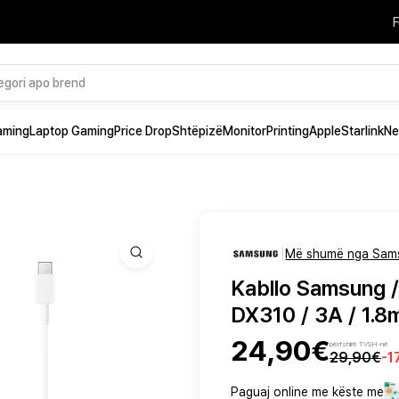
F
aming
Laptop Gaming
Price Drop
Shtëpizë
Monitor
Printing
Apple
Starlink
Ne
|
Më shumë nga Sam
Kabllo Samsung 
DX310 / 3A / 1.8
24,90€
përfshirë TVSH-në
29,90€
-
1
Paguaj online me këste me