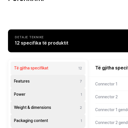
DETAJE TEKNIKE
12 specifika të produktit
Të gjitha speci
Të gjitha specifikat
12
Features
7
Connector 1
Power
1
Connector 2
Weight & dimensions
2
Connector 1 gend
Packaging content
1
Connector 2 gend