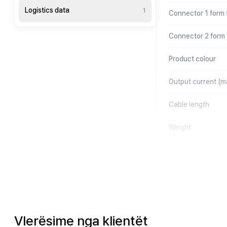
Logistics data
1
Connector 1 form 
Connector 2 form 
Product colour
Output current (m
Cable length
Weight
Vlerësime nga klientët