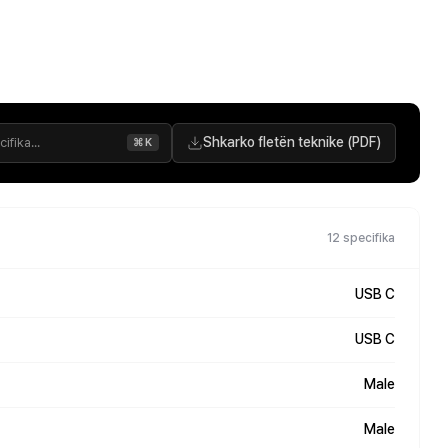
Shkarko fletën teknike (PDF)
⌘K
12 specifika
USB C
USB C
Male
Male