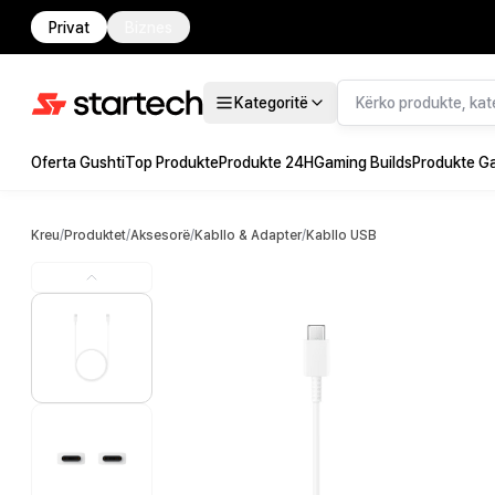
Privat
Biznes
Kategoritë
Oferta Gushti
Top Produkte
Produkte 24H
Gaming Builds
Produkte G
Kreu
/
Produktet
/
Aksesorë
/
Kabllo & Adapter
/
Kabllo USB