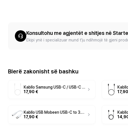
Konsultohu me agjentët e shitjes në Start
Ekipi ynë i specializuar mund t'ju ndihmojë të gjeni pro
Blerë zakonisht së bashku
Kabllo Samsung USB-C / USB-C EP-DA705BWEGWW / 1m / 60W / USB 2.0 - Bardhë
17,90 €
17,90
Kabllo USB Mobeen USB-C to 3.5mm Headphone Jack Adapter - Bardhë
17,90 €
14,9