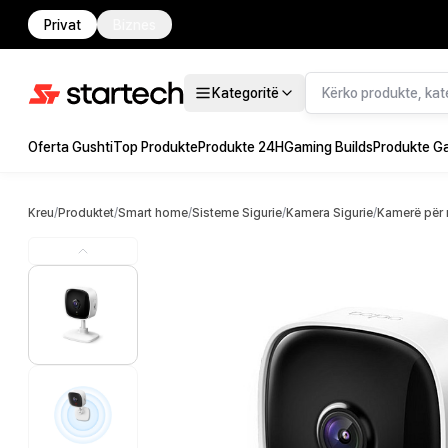
Privat
Biznes
Kategoritë
Oferta Gushti
Top Produkte
Produkte 24H
Gaming Builds
Produkte G
Kreu
/
Produktet
/
Smart home
/
Sisteme Sigurie
/
Kamera Sigurie
/
Kamerë për 