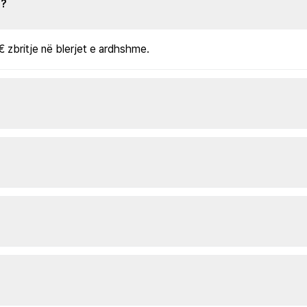
s?
€ zbritje në blerjet e ardhshme.