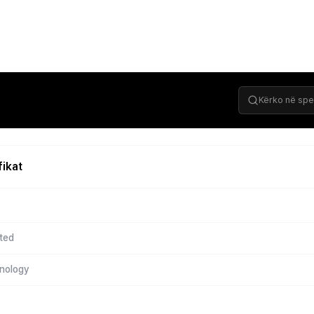
fikat
ted
hnology