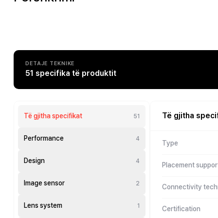
DETAJE TEKNIKE
51 specifika të produktit
Të gjitha speci
Të gjitha specifikat
51
Performance
4
Type
Design
4
Placement suppor
Image sensor
2
Connectivity tec
Lens system
1
Certification