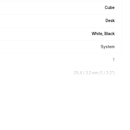
Cube
Desk
White, Black
System
1
25.4 / 3.2 mm (1 / 3.2")