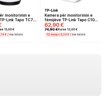
TP-Link
ër monitorimin e
Kamera për monitorimin e
 TP-Link Tapo TC72
fëmijëve TP-Link Tapo C100
€
62,90 €
AI Home Security
Wi-Fi Indoor 1x microSD Slot
 - Bardhë
(deri 128GB) - Bardhë
74,90 €
se 13,00 €
Kurse 12,00 €
,74 €
/ me këste
12 muaj x
5,24 €
/ me këste