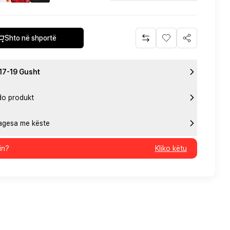
Shto në shportë
 17-19 Gusht
do produkt
pagesa me këste
in?
Kliko këtu