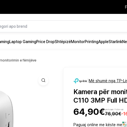
F
aming
Laptop Gaming
Price Drop
Shtëpizë
Monitor
Printing
Apple
Starlink
Ne
monitorimin e fëmijëve
|
Më shumë nga TP-Li
Kamera për monit
C110 3MP Full HD
64,90€
përfshirë TVSH-në
76,90€
-
1
Paguaj online me këste me