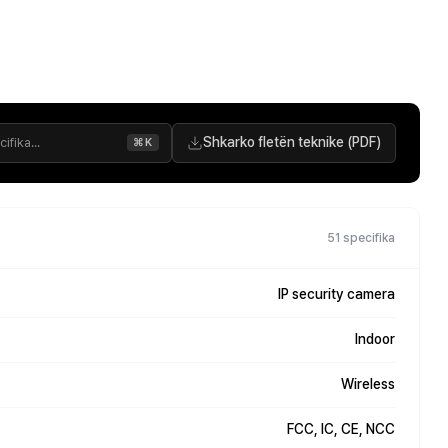
Shkarko fletën teknike (PDF)
⌘K
51 specifika
IP security camera
Indoor
Wireless
FCC, IC, CE, NCC