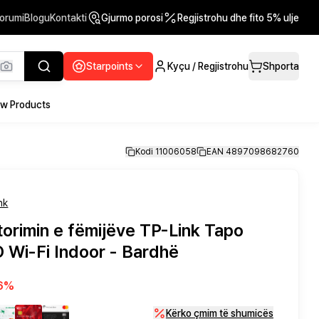
orumi
Blogu
Kontakti
Gjurmo porosi
Regjistrohu dhe fito 5% ulje
Starpoints
Kyçu / Regjistrohu
Shporta
w Products
Kodi 11006058
EAN 4897098682760
nk
orimin e fëmijëve TP-Link Tapo
 Wi-Fi Indoor - Bardhë
6
%
Kërko çmim të shumicës