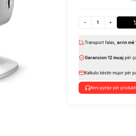
Transport falas
,
arrin më
Garancion 12 muaj
për ç
Kalkulo këstin mujor për 
Keni pyetje për produkt