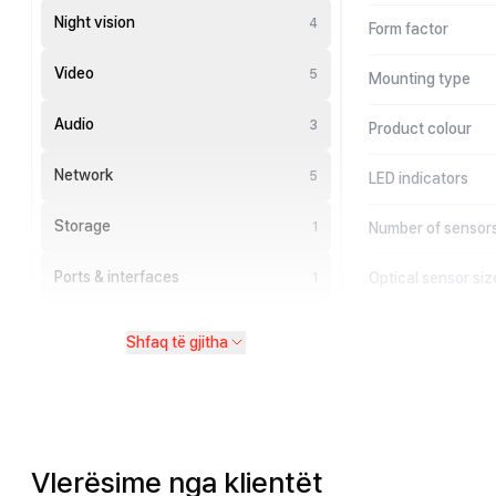
Night vision
4
Form factor
Video
5
Mounting type
Audio
3
Product colour
Network
5
LED indicators
Storage
1
Number of sensor
Ports & interfaces
Optical sensor siz
1
Shfaq të gjitha
Vlerësime nga klientët