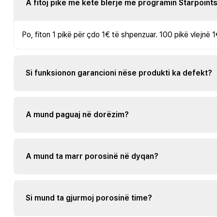
A fitoj pikë me këtë blerje me programin Starpoint
Po, fiton 1 pikë për çdo 1€ të shpenzuar. 100 pikë vlejnë 1
Si funksionon garancioni nëse produkti ka defekt?
A mund paguaj në dorëzim?
A mund ta marr porosinë në dyqan?
Si mund ta gjurmoj porosinë time?