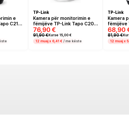
TP-Link
TP-Link
rimin e
Kamera për monitorimin e
Kamera p
Tapo C211
fëmijëve TP-Link Tapo C200
fëmijëve
76,90 €
68,90 
rity Wi-Fi
V5 Indoor Pan/Tilt Wi-Fi -
Pan/Tilt 
ezë
Bardhë
WiFi 360°
91,90 €
81,90 €
Kurse 15,00 €
Kur
ëste
12 muaj x
6,41 €
/ me këste
12 muaj x
5