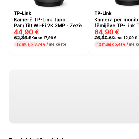
TP-Link
TP-Link
Kamerë TP-Link Tapo
Kamera për monito
Pan/Tilt Wi-Fi 2K 3MP - Zezë
fëmijëve TP-Link 
44,90 €
64,90 €
Pan/Tilt Home Secu
360° 2K (3MP) - Z
62,86 €
76,90 €
Kurse 17,96 €
Kurse 12,00 €
12 muaj x
3,74 €
/ me këste
12 muaj x
5,41 €
/ me k