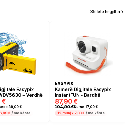
Shfleto të gjitha
EASYPIX
gjitale Easypix
Kamerë Digjitale Easypix
WDV5630 – Verdhë
InstantFUN - Bardhë
 €
87,90 €
104,90 €
urse 39,00 €
Kurse 17,00 €
6,99 €
/ me këste
12 muaj x
7,33 €
/ me këste