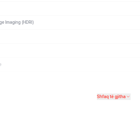
e Imaging (HDRI)
e
Shfaq të gjitha