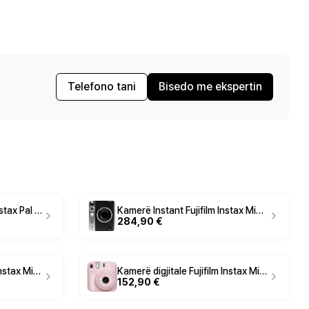
Telefono tani
Bisedo me ekspertin
Kamerë Instant Fujifilm Instax Pal Gem – Zezë
Kamerë Instant Fujifilm Instax Mini EVO – E Zezë
284,90 €
Kamerë digjitale Fujifilm Instax Mini 12 – Bardhë
Kamerë digjitale Fujifilm Instax Mini 12 – Rozë
152,90 €