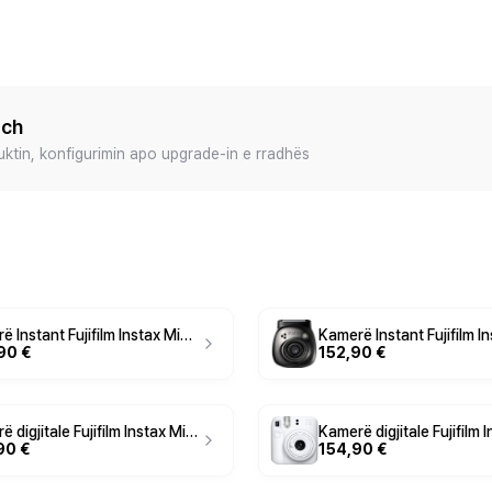
ech
duktin, konfigurimin apo upgrade-in e rradhës
Kamerë Instant Fujifilm Instax Mini LiPlay – Bardhë
90 €
152,90 €
Kamerë digjitale Fujifilm Instax Mini Evo – Kafe/Argjend
90 €
154,90 €