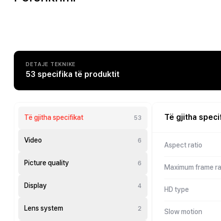
DETAJE TEKNIKE
53 specifika të produktit
Të gjitha speci
Të gjitha specifikat
53
Video
6
Aspect ratio
Picture quality
6
Maximum frame ra
Display
4
HD type
Lens system
2
Slow motion