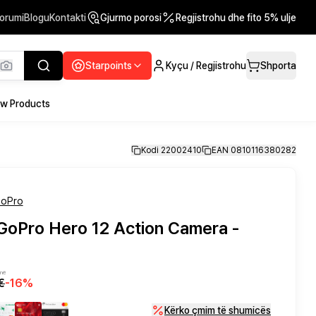
orumi
Blogu
Kontakti
Gjurmo porosi
Regjistrohu dhe fito 5% ulje
Starpoints
Kyçu / Regjistrohu
Shporta
w Products
Kodi 22002410
EAN 0810116380282
GoPro
 GoPro Hero 12 Action Camera -
-në
€
-
16
%
Kërko çmim të shumicës