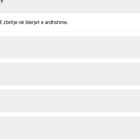
s?
€ zbritje në blerjet e ardhshme.