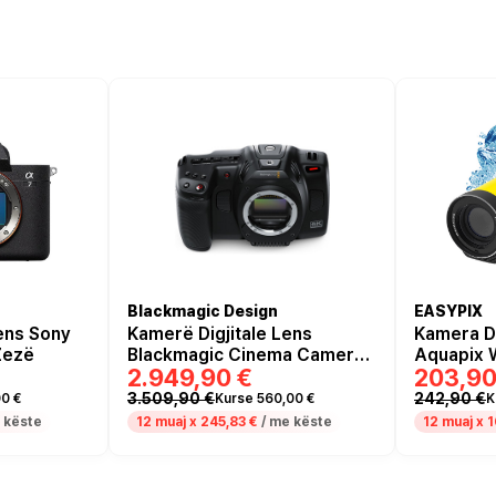
Blackmagic Design
EASYPIX
ens Sony
Kamerë Digjitale Lens
Kamera Di
Zezë
Blackmagic Cinema Camera
Aquapix 
2.949,90 €
203,90
6K – Zezë
3.509,90 €
242,90 €
0 €
Kurse 560,00 €
K
 këste
12 muaj x
245,83 €
/ me këste
12 muaj x
1