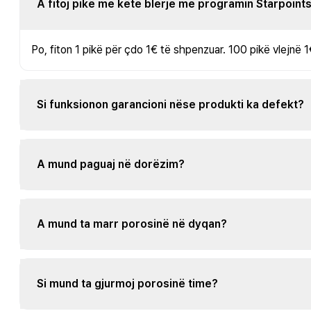
A fitoj pikë me këtë blerje me programin Starpoint
Po, fiton 1 pikë për çdo 1€ të shpenzuar. 100 pikë vlejnë 1
Si funksionon garancioni nëse produkti ka defekt?
A mund paguaj në dorëzim?
A mund ta marr porosinë në dyqan?
Si mund ta gjurmoj porosinë time?