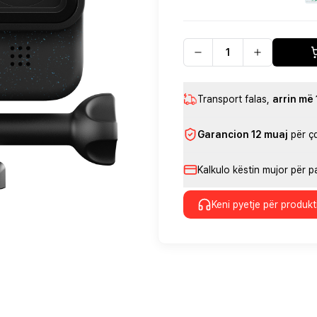
Transport falas
,
arrin më
Garancion 12 muaj
për ç
Kalkulo këstin mujor për 
Keni pyetje për produkt