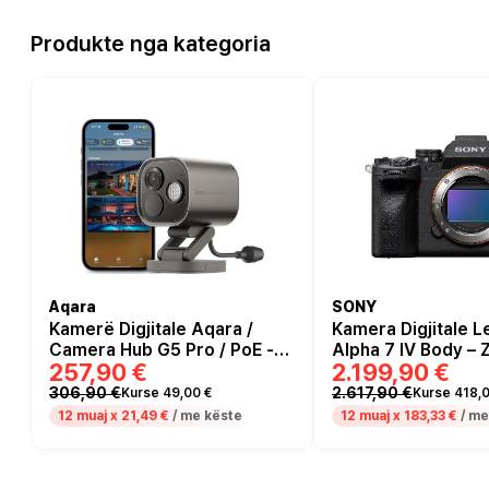
Produkte nga kategoria
Aqara
SONY
Kamerë Digjitale Aqara /
Kamera Digjitale L
Camera Hub G5 Pro / PoE -
Alpha 7 IV Body – 
257,90 €
2.199,90 €
Gri
306,90 €
2.617,90 €
Kurse 49,00 €
Kurse 418,0
12 muaj x
21,49 €
/ me këste
12 muaj x
183,33 €
/ me