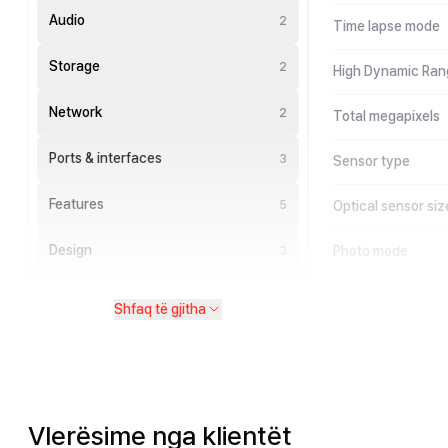
Audio
2
Time lapse mode
Storage
2
High Dynamic Rang
Network
2
Total megapixels
Ports & interfaces
3
Sensor type
Features
5
Optical sensor siz
Design
Photo mode
3
Shfaq të gjitha
Vlerësime nga klientët