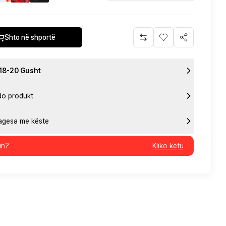
Shto në shportë
 18-20 Gusht
do produkt
pagesa me këste
in?
Kliko këtu