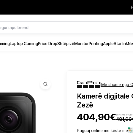
F
aming
Laptop Gaming
Price Drop
Shtëpizë
Monitor
Printing
Apple
Starlink
Ne
|
Më shumë nga 
Kamerë digjitale
Zezë
404,90€
përfshirë TVSH
481,90
Paguaj online me këste me