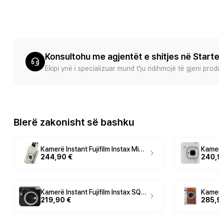
Konsultohu me agjentët e shitjes në Start
Ekipi ynë i specializuar mund t'ju ndihmojë të gjeni pro
Blerë zakonisht së bashku
Kamerë Instant Fujifilm Instax Mini LiPlay Hybrid – Gjelbër
244,90 €
240,
Kamerë Instant Fujifilm Instax SQUARE SQ40 – Zezë
219,90 €
285,