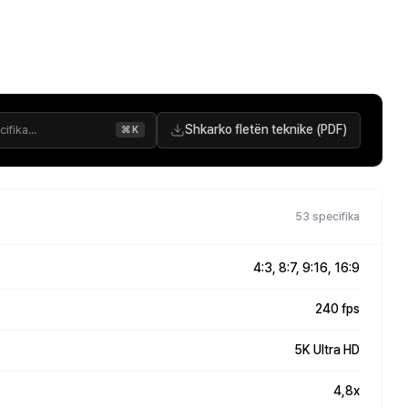
Shkarko fletën teknike (PDF)
⌘K
53 specifika
4:3, 8:7, 9:16, 16:9
240 fps
5K Ultra HD
4,8x