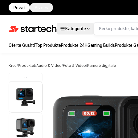
Privat
Biznes
Kategoritë
Oferta Gushti
Top Produkte
Produkte 24H
Gaming Builds
Produkte G
Kreu
/
Produktet
/
Audio & Video
/
Foto & Video
/
Kamerë digjitale