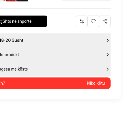
Shto në shportë
 18-20 Gusht
do produkt
pagesa me këste
in?
Kliko këtu