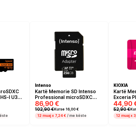
Intenso
KIOXIA
croSDXC
Kartë Memorie SD Intenso
Kartë Me
UHS‑I U3
Professional microSDXC
Exceria 
86,90 €
44,90 
B/s –
UHS-I 256GB U3 Class 10 -
128GB
Zezë
102,90 €
52,90 €
Kurse 16,00 €
Ku
ëste
12 muaj x
7,24 €
/ me këste
12 muaj x
3