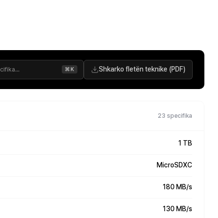
Shkarko fletën teknike (PDF)
⌘K
23 specifika
1 TB
MicroSDXC
180 MB/s
130 MB/s