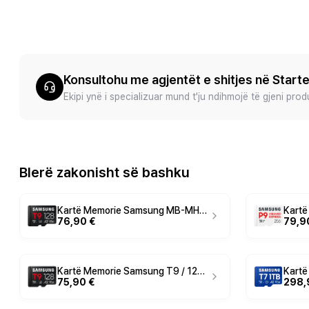
Konsultohu me agjentët e shitjes në Start
Ekipi ynë i specializuar mund t'ju ndihmojë të gjeni pro
Blerë zakonisht së bashku
Kartë Memorie Samsung MB-MH128TB/WW / 128GB / MicroSDHC / UHS-I / U3 / V30 / 200MB/s
76,90 €
79,9
Kartë Memorie Samsung T9 / 128GB / MicroSDXC / UHS-I / U3 / V30 / 200MB/s
75,90 €
298,