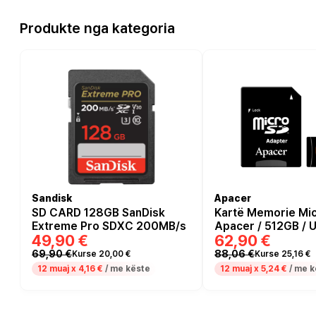
Produkte nga kategoria
Sandisk
Apacer
SD CARD 128GB SanDisk
Kartë Memorie Mi
Extreme Pro SDXC 200MB/s
Apacer / 512GB / 
49,90 €
62,90 €
V30 A2 / 100/80 M
Zezë
69,90 €
88,06 €
Kurse 20,00 €
Kurse 25,16 €
12 muaj x
4,16 €
/ me këste
12 muaj x
5,24 €
/ me k