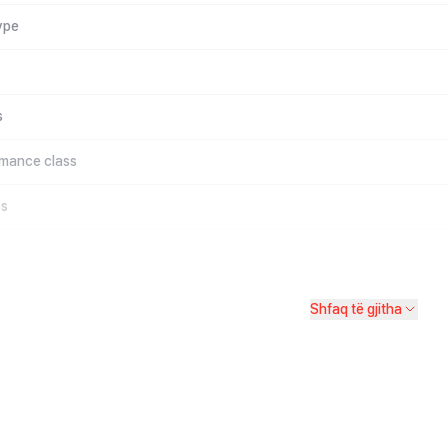
ype
s
rmance class
ss
Shfaq të gjitha