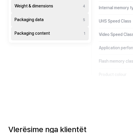
Weight & dimensions
4
Internal memory t
Packaging data
5
UHS Speed Class
Packaging content
1
Video Speed Clas
Application perfo
Flash memory cla
Product colour
Vlerësime nga klientët