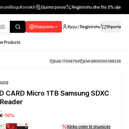
orumi
Blogu
Kontakti
Gjurmo porosi
Regjistrohu dhe fito 5% ulje
Starpoints
Kyçu / Regjistrohu
Shporta
w Products
Kodi 17008794
EAN 8806095388236
sung
SD CARD Micro 1TB Samsung SDXC
 Reader
-në
0€
-
16
%
Kërko çmim të shumicës