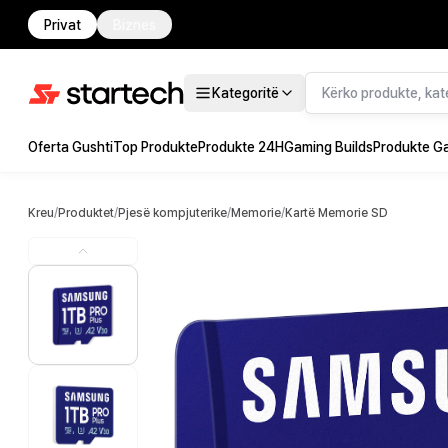
Privat
Biznes
Kategoritë
Oferta Gushti
Top Produkte
Produkte 24H
Gaming Builds
Produkte G
Kreu
/
Produktet
/
Pjesë kompjuterike
/
Memorie
/
Kartë Memorie SD