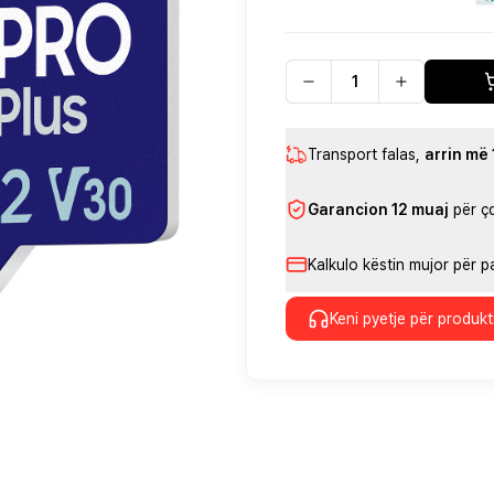
Transport falas
,
arrin më
Garancion 12 muaj
për ç
Kalkulo këstin mujor për 
Keni pyetje për produkt