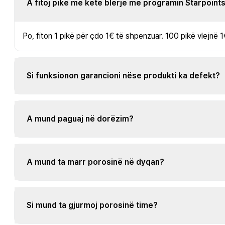
A fitoj pikë me këtë blerje me programin Starpoint
Po, fiton 1 pikë për çdo 1€ të shpenzuar. 100 pikë vlejnë 1
Si funksionon garancioni nëse produkti ka defekt?
A mund paguaj në dorëzim?
A mund ta marr porosinë në dyqan?
Si mund ta gjurmoj porosinë time?