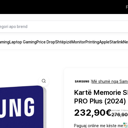
F
aming
Laptop Gaming
Price Drop
Shtëpizë
Monitor
Printing
Apple
Starlink
Ne
|
Më shumë nga Sam
Kartë Memorie 
PRO Plus (2024)
232,90€
përfshirë TVSH
276,9
Paguaj online me këste me