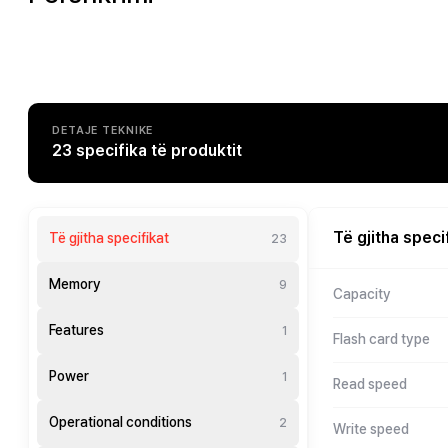
DETAJE TEKNIKE
23 specifika të produktit
Të gjitha speci
Të gjitha specifikat
23
Memory
9
Capacity
Features
1
Flash card type
Power
1
Read speed
Operational conditions
2
Write speed