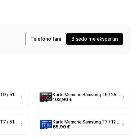
Telefono tani
Bisedo me ekspertin
Kartë Memorie Samsung T9 / 512GB / MicroSDHC / UHS-I / U3 / V30 / 200MB/s
Kartë Memorie Samsung T9 / 256GB / MicroSDXC / UHS-I / U3 / V30 / 200MB/s
103,90 €
Kartë Memorie Samsung T7 / 512GB / MicroSDHC / UHS-I / Class 10 / U3 / V30 / 170MB/s
Kartë Memorie Samsung T7 / 128GB / MicroSDXC / UHS-I / U3 / V30 / 170MB/s
65,90 €