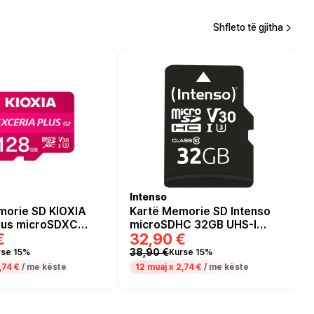
Shfleto të gjitha
Intenso
morie SD KIOXIA
Kartë Memorie SD Intenso
Plus microSDXC
microSDHC 32GB UHS-I
€
32,90 €
Class 10 90MB/s me
Adapter SD
38,90 €
rse 15%
Kurse 15%
,74 €
/ me këste
12 muaj x
2,74 €
/ me këste