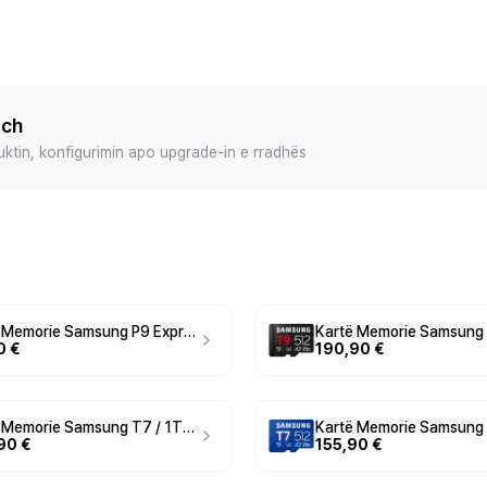
ech
duktin, konfigurimin apo upgrade-in e rradhës
Kartë Memorie Samsung P9 Express / 256GB / MicroSDXC / UHS-I / U3 / V30 / 800MB/s
0 €
190,90 €
Kartë Memorie Samsung T7 / 1TB / MicroSDXC / UHS-I / U3 / V30 / 170MB/s
90 €
155,90 €