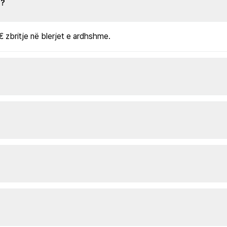
s?
€ zbritje në blerjet e ardhshme.