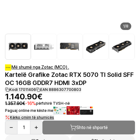
1
/
8
Më shumë nga Zotac (MCO) .
Kartelë Grafike Zotac RTX 5070 TI Solid SFF
OC 16GB GDDR7 HDMI 3xDP
Kodi 17011406
EAN 8886307700803
1.140.90€
1.357.90€
-
16
%
përfshirë TVSH-në
Paguaj online me këste me
Kërko çmim të shumicës
1
Shto në shportë