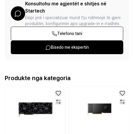
Konsultohu me agjentët e shitjes në
Startech
Ekipi ynë i specializuar mund t'ju ndihmojë të gjeni
produktin, konfigurimin apo upgrade-in e rradhës
Telefono tani
Bisedo me ekspertin
Produkte nga kategoria