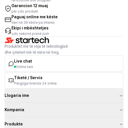
në Kosovë dhe Shqipëri
Garancion 12 muaj
për çdo produkt
Paguaj online me këste
deri në 36 këste pa interes
Ekipi i mbështetjes
çdo sekond pranë jush
Produktet më të reja të teknologjisë
dhe çmimet më të mira në treg.
Live chat
Online tani
Tiketë / Servis
Përgjigje brenda 24 orëve
Llogaria ime
Kompania
Produkte