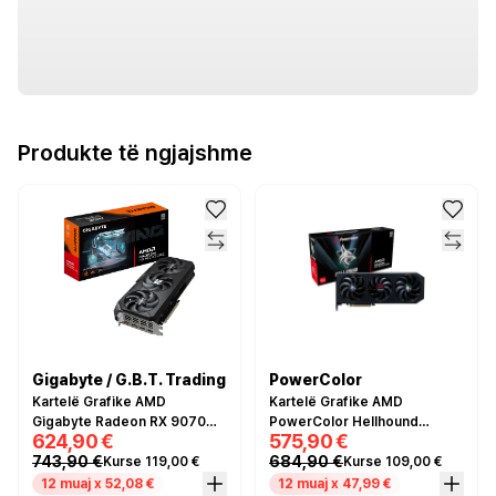
Produkte të ngjajshme
Gigabyte / G.B.T. Trading
PowerColor
Kartelë Grafike AMD
Kartelë Grafike AMD
Gigabyte Radeon RX 9070
PowerColor Hellhound
624,90 €
575,90 €
GRE Gaming 12GB GDDR6
Radeon RX 9070 GRE 12GB
743,90 €
684,90 €
Kurse 119,00 €
Kurse 109,00 €
GDDR6
12 muaj x 52,08 €
12 muaj x 47,99 €