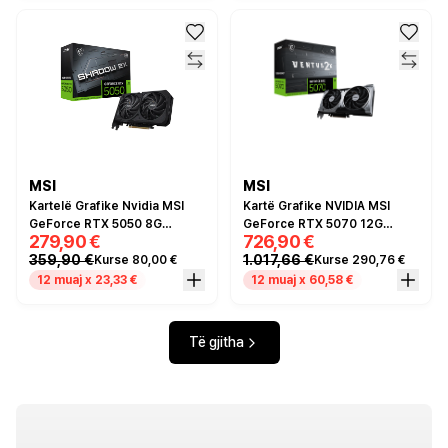
MSI
MSI
Kartelë Grafike Nvidia MSI
Kartë Grafike NVIDIA MSI
GeForce RTX 5050 8G
GeForce RTX 5070 12G
279,90 €
726,90 €
Shadow 2x OC BULK / 8GB
VENTUS 2X OC 12GB GDDR7
359,90 €
1.017,66 €
Kurse 80,00 €
Kurse 290,76 €
GDDR / 2535 MHz
PCIe 5.0 Dual Fan - Zezë
12 muaj x 23,33 €
12 muaj x 60,58 €
Të gjitha