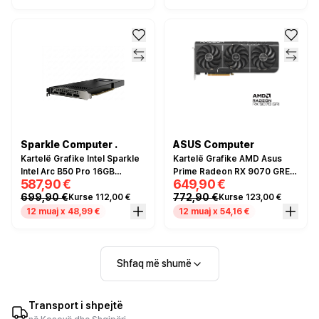
Sparkle Computer .
ASUS Computer
Kartelë Grafike Intel Sparkle
Kartelë Grafike AMD Asus
Intel Arc B50 Pro 16GB
Prime Radeon RX 9070 GRE
587,90 €
649,90 €
GDDR6 Blower
OC 12GB GDDR6
699,90 €
772,90 €
Kurse 112,00 €
Kurse 123,00 €
12 muaj x 48,99 €
12 muaj x 54,16 €
Shfaq më shumë
Transport i shpejtë