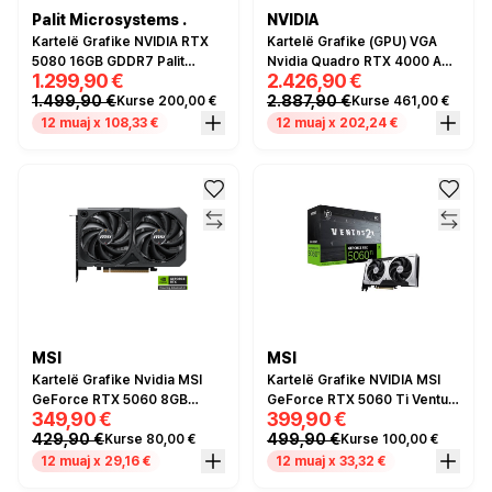
Palit Microsystems .
NVIDIA
Kartelë Grafike NVIDIA RTX
Kartelë Grafike (GPU) VGA
5080 16GB GDDR7 Palit
Nvidia Quadro RTX 4000 Ada
1.299,90 €
2.426,90 €
Gaming Pro 3Fan
20GB Retail
1.499,90 €
2.887,90 €
Kurse 200,00 €
Kurse 461,00 €
12 muaj x 108,33 €
12 muaj x 202,24 €
MSI
MSI
Kartelë Grafike Nvidia MSI
Kartelë Grafike NVIDIA MSI
GeForce RTX 5060 8GB
GeForce RTX 5060 Ti Ventus
349,90 €
399,90 €
GDDR6
2X OC 8GB GDDR7 / PCIE Gen
429,90 €
499,90 €
Kurse 80,00 €
Kurse 100,00 €
5 x16 / Boost Clock 26
12 muaj x 29,16 €
12 muaj x 33,32 €