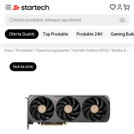
Kërko produkte, kategori apo brend
Oferta Gushti
Top Produkte
Produkte 24H
Gaming Buil
Kreu
/
Produktet
/
Pjesë kompjuterike
/
Kartelë Grafike (GPU)
/
Nvidia GPU
Nuk ka stok