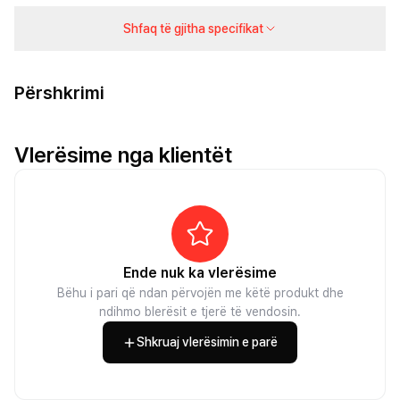
Shfaq të gjitha specifikat
Përshkrimi
Vlerësime nga klientët
Ende nuk ka vlerësime
Bëhu i pari që ndan përvojën me këtë produkt dhe
ndihmo blerësit e tjerë të vendosin.
Shkruaj vlerësimin e parë