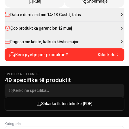
Ruaj
Shpërndaje
Data e dorëzimit më
14-18 Gusht
, falas
Çdo produkt ka garancion 12 muaj
Pagesa me këste, kalkulo këstin mujor
Keni pyetje për produktin?
Kliko këtu
SPECIFIKAT TEKNIKE
49 specifika të produktit
Shkarko fletën teknike (PDF)
Kategoria