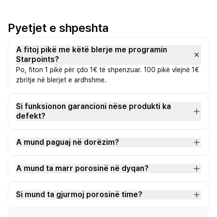
Pyetjet e shpeshta
A fitoj pikë me këtë blerje me programin
Starpoints?
Po, fiton 1 pikë për çdo 1€ të shpenzuar. 100 pikë vlejnë 1€
zbritje në blerjet e ardhshme.
Si funksionon garancioni nëse produkti ka
defekt?
A mund paguaj në dorëzim?
A mund ta marr porosinë në dyqan?
Si mund ta gjurmoj porosinë time?