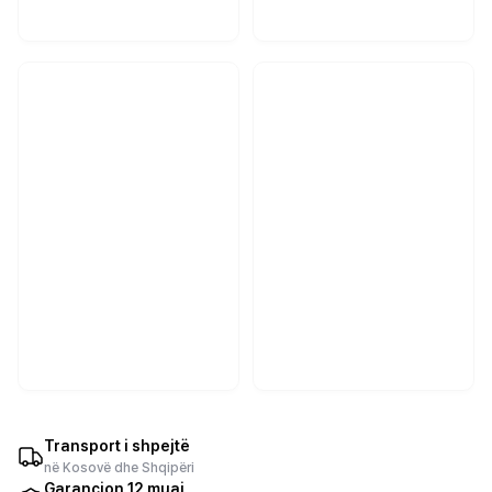
Transport i shpejtë
në Kosovë dhe Shqipëri
Garancion 12 muaj