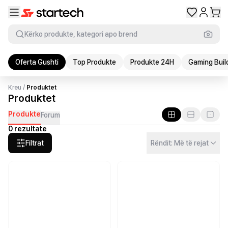
Kërko produkte, kategori apo brend
Oferta Gushti
Top Produkte
Produkte 24H
Gaming Buil
Kreu
/
Produktet
Produktet
Produkte
Forum
0 rezultate
Filtrat
Rëndit: Më të rejat