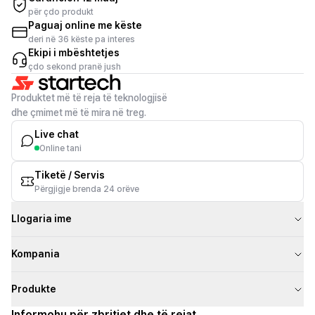
për çdo produkt
Paguaj online me këste
deri në 36 këste pa interes
Ekipi i mbështetjes
çdo sekond pranë jush
Produktet më të reja të teknologjisë
dhe çmimet më të mira në treg.
Live chat
Online tani
Tiketë / Servis
Përgjigje brenda 24 orëve
Llogaria ime
Kompania
Produkte
Informohu për zbritjet dhe të rejat