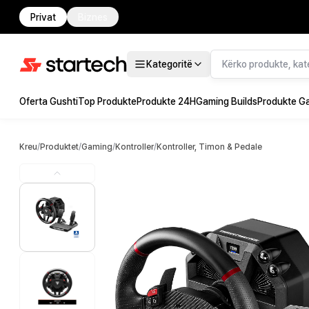
Privat
Biznes
Kategoritë
Oferta Gushti
Top Produkte
Produkte 24H
Gaming Builds
Produkte G
Kreu
/
Produktet
/
Gaming
/
Kontroller
/
Kontroller, Timon & Pedale