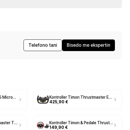
Telefono tani
Bisedo me ekspertin
Kontroller T.Flight Hotas 5 Microsoft Flight Simulator Edition - Zezë
Kontroller Timon Thrustmaster EVO Racing 31U Leather - Zezë
425,90 €
Kontroller Timon Thrustmaster T128 SimTask Farming Pack - Zezë
Kontroller Timon & Pedale Thrustmaster Ferrari 458 Spider - Zezë/Kuqe
149,90 €