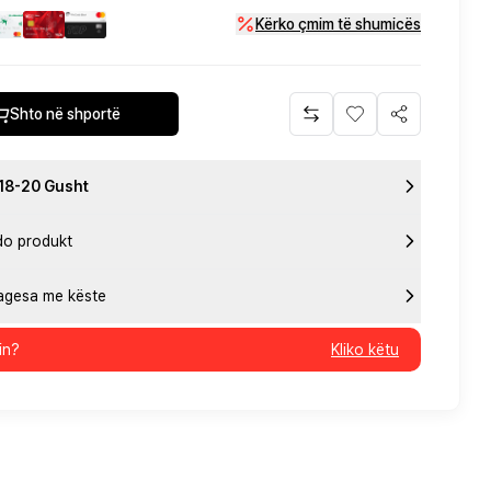
Kërko çmim të shumicës
Shto në shportë
 18-20 Gusht
do produkt
pagesa me këste
in?
Kliko këtu