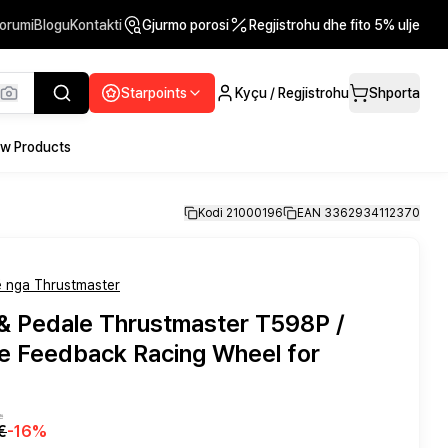
orumi
Blogu
Kontakti
Gjurmo porosi
Regjistrohu dhe fito 5% ulje
Starpoints
Kyçu / Regjistrohu
Shporta
w Products
Kodi 21000196
EAN 3362934112370
 nga Thrustmaster
 & Pedale Thrustmaster T598P /
ce Feedback Racing Wheel for
në
€
-
16
%