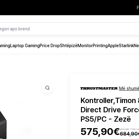
F
aming
Laptop Gaming
Price Drop
Shtëpizë
Monitor
Printing
Apple
Starlink
Ne
|
Më shumë
Kontroller,Timon
Direct Drive For
PS5/PC - Zezë
575,90€
përfshirë TVSH-
684,90