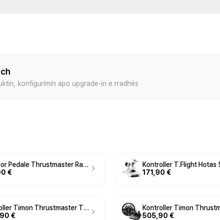
ech
duktin, konfigurimin apo upgrade-in e rradhës
Aksesor Pedale Thrustmaster Raceline Pedals Load Cell - Zezë
90 €
171,90 €
Kontroller Timon Thrustmaster T818 Ferrari 488 GT3 Simulator - Zezë
,90 €
505,90 €