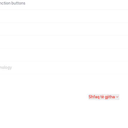
nction buttons
hnology
Shfaq të gjitha