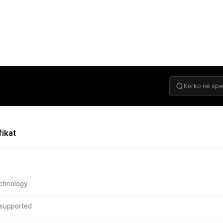
fikat
echnology
 supported