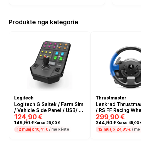
Produkte nga kategoria
Logitech
Thrustmaster
Logitech G Saitek / Farm Sim
Lenkrad Thrustma
/ Vehicle Side Panel / USB/ E
/ RS FF Racing Whe
124,90 €
299,90 €
zezë
PlayStation 4 / PC 
dhe E kaltër
149,90 €
344,90 €
Kurse 25,00 €
Kurse 45,00 
12 muaj x
10,41 €
/ me këste
12 muaj x
24,99 €
/ me