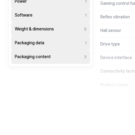
Power
1
Gaming control fu
Software
1
Reflex vibration
Weight & dimensions
5
Hall sensor
Packaging data
1
Drive type
Packaging content
3
Device interface
Connectivity tec
Product colour