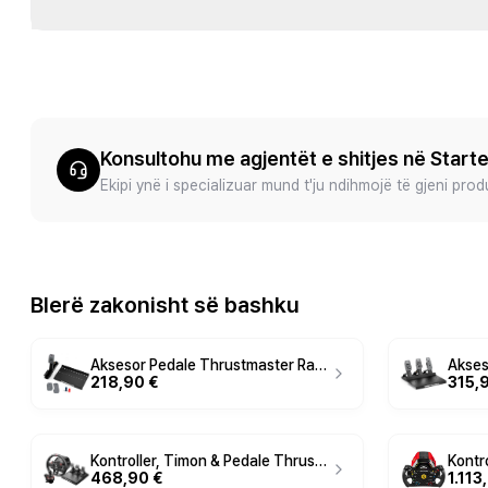
Konsultohu me agjentët e shitjes në Start
Ekipi ynë i specializuar mund t'ju ndihmojë të gjeni pro
Blerë zakonisht së bashku
Aksesor Pedale Thrustmaster Raceline Pedals Load Cell Kit - Zezë
218,90 €
315,
Kontroller, Timon & Pedale Thrustmaster T248R Shifter Pack - Zezë
468,90 €
1.113