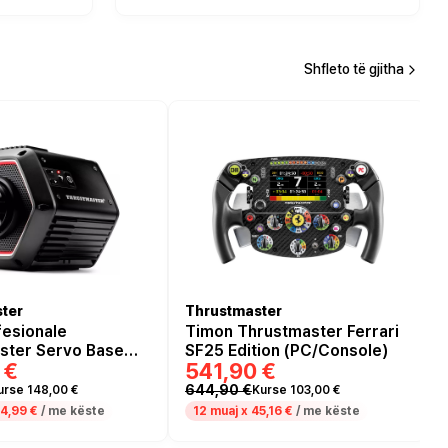
Shfleto të gjitha
ter
Thrustmaster
fesionale
Timon Thrustmaster Ferrari
ster Servo Base
SF25 Edition (PC/Console)
 €
541,90 €
ezë
644,90 €
urse 148,00 €
Kurse 103,00 €
4,99 €
/ me këste
12 muaj x
45,16 €
/ me këste