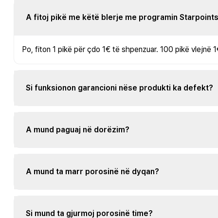
A fitoj pikë me këtë blerje me programin Starpoint
Po, fiton 1 pikë për çdo 1€ të shpenzuar. 100 pikë vlejnë 1
Si funksionon garancioni nëse produkti ka defekt?
A mund paguaj në dorëzim?
A mund ta marr porosinë në dyqan?
Si mund ta gjurmoj porosinë time?