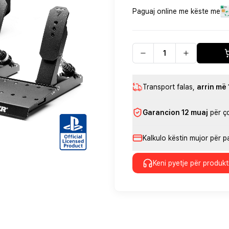
Paguaj online me këste me
Transport falas
,
arrin më
Garancion 12 muaj
për ç
Kalkulo këstin mujor për 
Keni pyetje për produkt