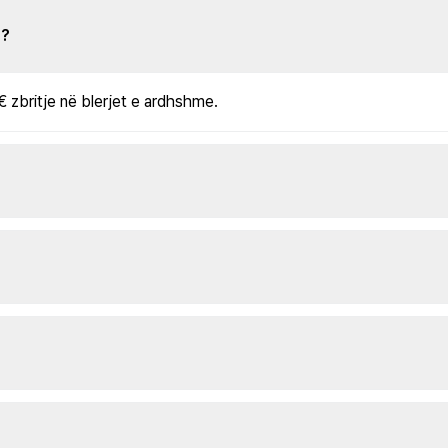
s?
€ zbritje në blerjet e ardhshme.