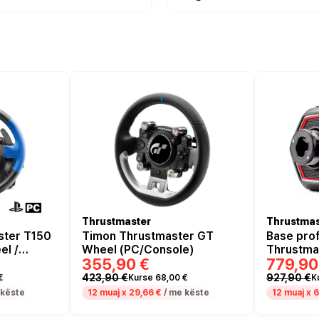
Thrustmaster
Thrustmas
ster T150
Timon Thrustmaster GT
Base pro
el /
Wheel (PC/Console)
Thrustma
355,90 €
779,90
/ E zezë
T818 - Z
423,90 €
927,90 €
€
Kurse 68,00 €
K
 këste
12 muaj x
29,66 €
/ me këste
12 muaj x
6