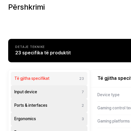
Përshkrimi
DETAJE TEKNIKE
23 specifika të produktit
Të gjitha speci
Të gjitha specifikat
23
Input device
7
Device type
Ports & interfaces
2
Gaming control t
Ergonomics
3
Gaming platforms