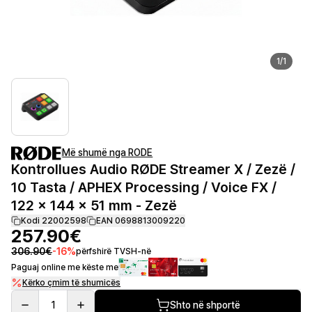
1
/
1
Më shumë nga RODE
Kontrollues Audio RØDE Streamer X / Zezë /
10 Tasta / APHEX Processing / Voice FX /
122 × 144 × 51 mm - Zezë
Kodi 22002598
EAN 0698813009220
257.90€
306.90€
-
16
%
përfshirë TVSH-në
Paguaj online me këste me
Kërko çmim të shumicës
1
Shto në shportë