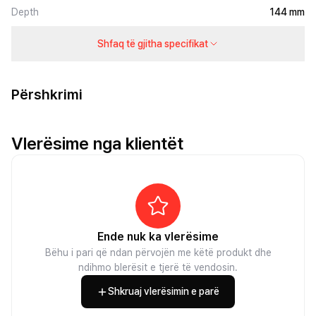
Depth
144 mm
Shfaq të gjitha specifikat
Përshkrimi
Vlerësime nga klientët
Ende nuk ka vlerësime
Bëhu i pari që ndan përvojën me këtë produkt dhe
ndihmo blerësit e tjerë të vendosin.
Shkruaj vlerësimin e parë