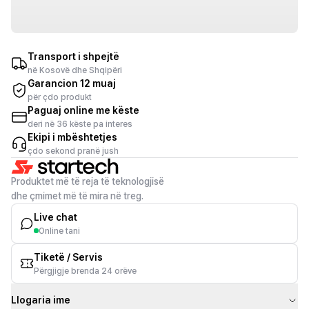
Transport i shpejtë
në Kosovë dhe Shqipëri
Garancion 12 muaj
për çdo produkt
Paguaj online me këste
deri në 36 këste pa interes
Ekipi i mbështetjes
çdo sekond pranë jush
Produktet më të reja të teknologjisë
dhe çmimet më të mira në treg.
Live chat
Online tani
Tiketë / Servis
Përgjigje brenda 24 orëve
Llogaria ime