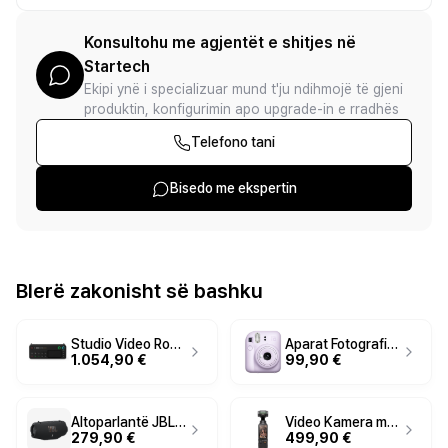
Konsultohu me agjentët e shitjes në
Startech
Ekipi ynë i specializuar mund t'ju ndihmojë të gjeni
produktin, konfigurimin apo upgrade-in e rradhës
Telefono tani
Bisedo me ekspertin
Blerë zakonisht së bashku
Studio Video Rode RDECaster / USB‑C + Bluetooth 5.3 + WLAN + HDMI - Zezë
Aparat Fotografik Instant Fujifilm Instax Mini 12 - Vjollcë
1.054,90 €
99,90 €
Altoparlantë JBL Xtreme 4 EUNA - Zezë
Video Kamera me Gimbal DJI Osmo Pocket 3 - Zezë
279,90 €
499,90 €