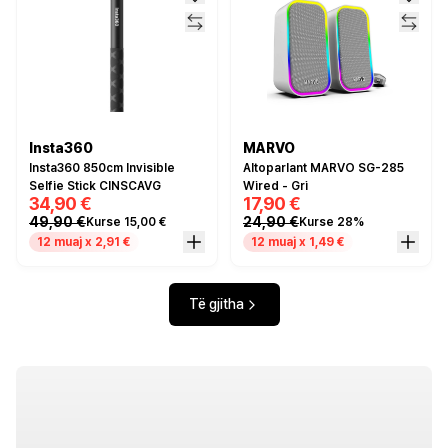
Insta360
MARVO
Insta360 850cm Invisible
Altoparlant MARVO SG-285
Selfie Stick CINSCAVG
Wired - Gri
34,90 €
17,90 €
49,90 €
24,90 €
Kurse 15,00 €
Kurse 28%
12 muaj x 2,91 €
12 muaj x 1,49 €
Të gjitha