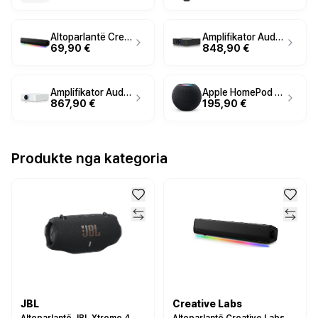
Altoparlantë Creative Labs Sound Blaster GS3 - Zezë
Amplifikator Audio PowerAmp / 2 × 130W / Stereo / Network
69,90 €
848,90 €
Amplifikator Audio Ubiquiti UPL-Amp-W / UniFi Professional Audio - Bardhë
Apple HomePod mini / Siri / Full Range / Wi-Fi / AC - Grey
867,90 €
195,90 €
Produkte nga kategoria
JBL
Creative Labs