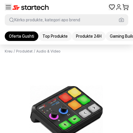
Kërko produkte, kategori apo brend
Oferta Gushti
Top Produkte
Produkte 24H
Gaming Buil
Kreu
/
Produktet
/
Audio & Video