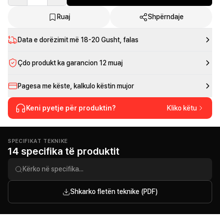
Ruaj
Shpërndaje
Data e dorëzimit më
18-20 Gusht
, falas
Çdo produkt ka garancion 12 muaj
Pagesa me këste, kalkulo këstin mujor
Keni pyetje për produktin?
Kliko këtu
SPECIFIKAT TEKNIKE
14 specifika të produktit
Shkarko fletën teknike (PDF)