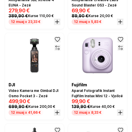
Altoparlantë JBL Xtreme 4
Altoparlantë Creative Labs
EUNA - Zezë
Sound Blaster GS3 - Zezë
279,90 €
69,90 €
389,90 €
89,90 €
Kurse 110,00 €
Kurse 20,00 €
12 muaj x 23,33 €
12 muaj x 5,83 €
DJI
Fujifilm
Video Kamera me Gimbal DJI
Aparat Fotografik Instant
Osmo Pocket 3 - Zezë
Fujifilm Instax Mini 12 - Vjollcë
499,90 €
99,90 €
699,90 €
139,90 €
Kurse 200,00 €
Kurse 40,00 €
12 muaj x 41,66 €
12 muaj x 8,33 €