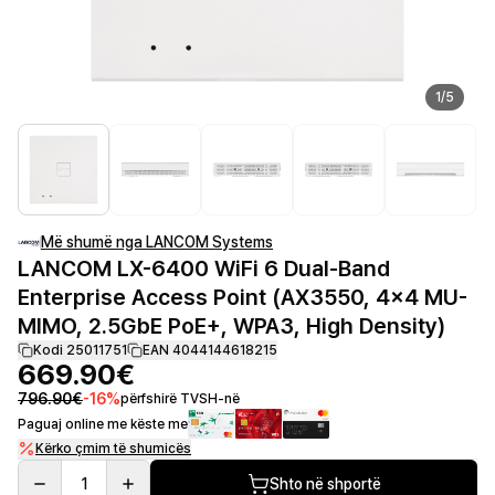
1
/
5
Më shumë nga LANCOM Systems
LANCOM LX-6400 WiFi 6 Dual-Band
Enterprise Access Point (AX3550, 4x4 MU-
MIMO, 2.5GbE PoE+, WPA3, High Density)
Kodi 25011751
EAN 4044144618215
669.90€
796.90€
-
16
%
përfshirë TVSH-në
Paguaj online me këste me
Kërko çmim të shumicës
1
Shto në shportë