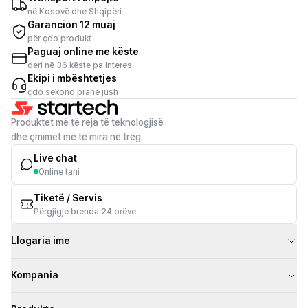
në Kosovë dhe Shqipëri
Garancion 12 muaj
për çdo produkt
Paguaj online me këste
deri në 36 këste pa interes
Ekipi i mbështetjes
çdo sekond pranë jush
Produktet më të reja të teknologjisë
dhe çmimet më të mira në treg.
Live chat
Online tani
Tiketë / Servis
Përgjigje brenda 24 orëve
Llogaria ime
Kompania