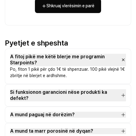
Shkruaj vlerësimin e parë
Pyetjet e shpeshta
A fitoj pikë me këtë blerje me programin
Starpoints?
Po, fiton 1 pikë për çdo 1€ të shpenzuar. 100 pikë vlejnë 1€
zbritje në blerjet e ardhshme.
Si funksionon garancioni nëse produkti ka
defekt?
A mund paguaj në dorëzim?
A mund ta marr porosinë në dyqan?