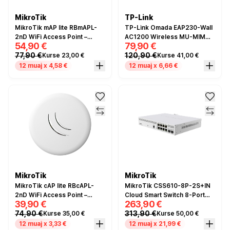
MikroTik
TP-Link
MikroTik mAP lite RBmAPL-
TP-Link Omada EAP230-Wall
2nD WiFi Access Point –
AC1200 Wireless MU-MIMO
54,90 €
79,90 €
2.4GHz 300Mbps PoE
Gigabit Wall-Plate Access
77,90 €
120,90 €
Kurse 23,00 €
Kurse 41,00 €
Point – Dual-Band, 2× Gigabit
Ethernet, PoE 802.3af/at,
12 muaj x 4,58 €
12 muaj x 6,66 €
Omada SDN Cloud
Management
MikroTik
MikroTik
MikroTik cAP lite RBcAPL-
MikroTik CSS610-8P-2S+IN
2nD WiFi Access Point –
Cloud Smart Switch 8-Port
39,90 €
263,90 €
2.4GHz 300Mbps PoE
Gigabit PoE+ 2x SFP+ 140W
74,90 €
313,90 €
Kurse 35,00 €
Kurse 50,00 €
12 muaj x 3,33 €
12 muaj x 21,99 €