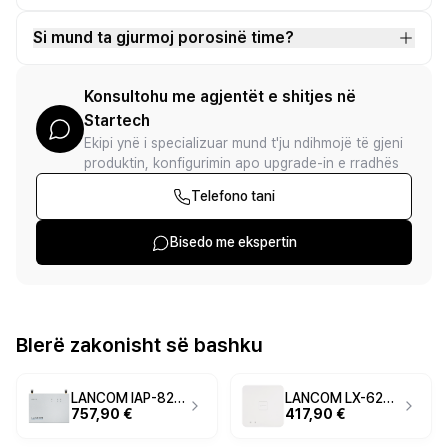
Si mund ta gjurmoj porosinë time?
Konsultohu me agjentët e shitjes në
Startech
Ekipi ynë i specializuar mund t'ju ndihmojë të gjeni
produktin, konfigurimin apo upgrade-in e rradhës
Telefono tani
Bisedo me ekspertin
Blerë zakonisht së bashku
LANCOM IAP-821 Industrial WLAN Access Point – Wi-Fi 5, 867Mbps, Gigabit PoE, IP50 Metal Housing
LANCOM LX-6200 Wi-Fi 6 Access Point – AX1800 Dual Band, 2×2 MU-MIMO, Gigabit PoE+
757,90 €
417,90 €