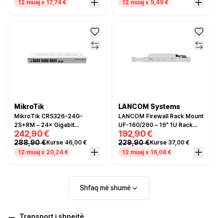
12 muaj x 17,74 €
12 muaj x 9,49 €
MikroTik
LANCOM Systems
MikroTik CRS326-24G-
LANCOM Firewall Rack Mount
2S+RM – 24× Gigabit
UF-160/260 – 19" 1U Rack
242,90 €
192,90 €
Ethernet Managed Switch +
Mount Kit për R&S Unified
288,90 €
229,90 €
Kurse 46,00 €
Kurse 37,00 €
2× 10G SFP+ Ports, PoE-In,
Firewall UF-160 dhe UF-260
Rackmount
12 muaj x 20,24 €
12 muaj x 16,08 €
Shfaq më shumë
Transport i shpejtë