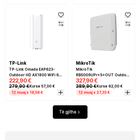
TP-Link
MikroTik
TP-Link Omada EAP623-
MikroTik
Outdoor HD AX1800 WiFi 6
RB5009UPr+S+OUT Outdoor
222,90 €
327,90 €
Outdoor Access Point – Dual
Router – 7x Gigabit PoE, 1x
279,90 €
389,90 €
Kurse 57,00 €
Kurse 62,00 €
Band 2.4GHz 574Mbps +
2.5G PoE, 10G SFP+
5GHz 1201Mbps, 1x Gigabit
12 muaj x 18,58 €
12 muaj x 27,33 €
Ethernet, PoE+, IP67, Omada
SDN, i bardhë
Të gjitha