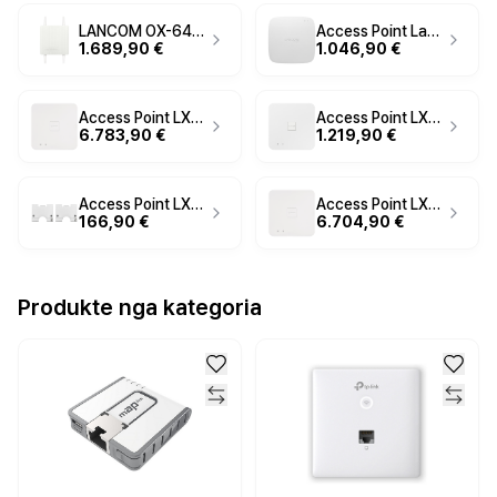
LANCOM OX-6402 Outdoor Wi-Fi 6 Access Point – AX3600, 4×4 MU-MIMO, 2× 2.5G PoE, IP67
Access Point Lancom LX‑7500
1.689,90 €
1.046,90 €
Access Point LX‑6400 / Edu Bundle / 10 Units / EDU Projects
Access Point LX‑6500E / WW
6.783,90 €
1.219,90 €
Access Point LX‑7000 / T‑Bar Mount / Bulk 5
Access Point LX‑6400 / 10 Units Pack / WW
166,90 €
6.704,90 €
Produkte nga kategoria