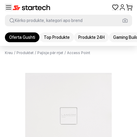
Kërko produkte, kategori apo brend
Oferta Gushti
Top Produkte
Produkte 24H
Gaming Buil
Kreu
/
Produktet
/
Pajisje për rrjet
/
Access Point