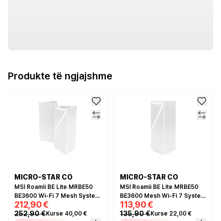
Produkte të ngjajshme
MICRO-STAR CO
MICRO-STAR CO
MSI Roamii BE Lite MRBE50
MSI Roamii BE Lite MRBE50
BE3600 Wi-Fi 7 Mesh System
BE3600 Mesh Wi-Fi 7 System
212,90 €
113,90 €
2-Pack – Dual Band, 2.5GbE,
– Dual Band, 2.5GbE, MLO,
252,90 €
135,90 €
Kurse 40,00 €
Kurse 22,00 €
MLO, MU-MIMO
MU-MIMO