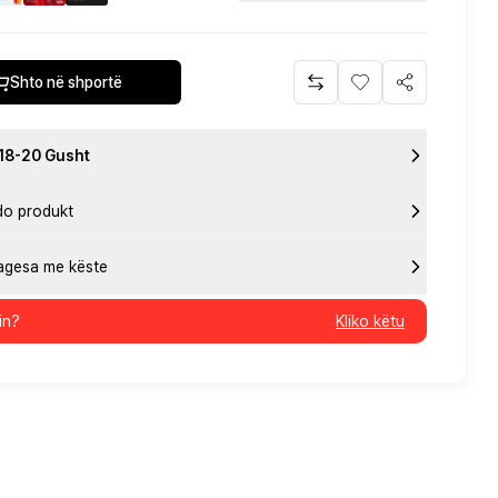
Shto në shportë
 18-20 Gusht
do produkt
pagesa me këste
in?
Kliko këtu