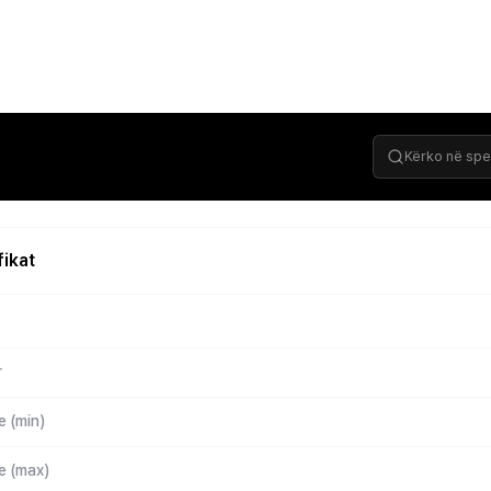
fikat
r
 (min)
 (max)