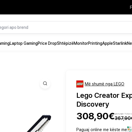
F
aming
Laptop Gaming
Price Drop
Shtëpizë
Monitor
Printing
Apple
Starlink
Ne
|
Më shumë nga LEGO
Lego Creator Ex
Discovery
308,90€
përfshirë TVSH-
367,90
Paguaj online me këste me