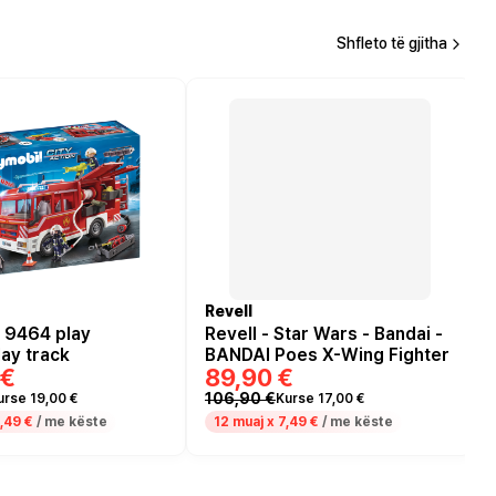
Shfleto të gjitha
Revell
 9464 play
Revell - Star Wars - Bandai -
lay track
BANDAI Poes X-Wing Fighter
 €
89,90 €
106,90 €
urse 19,00 €
Kurse 17,00 €
,49 €
/ me këste
12 muaj x
7,49 €
/ me këste