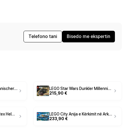
Telefono tani
Bisedo me ekspertin
Lego Star Wars Republikanischer Angriffskreuzer der Venator-Klasse 75367
LEGO Star Wars Dunkler Millennium Falke 75389
215,90 €
Lego Star Wars Captain Rex Helm 75349
LEGO City Anija e Kërkimit në Arktik 60368
233,90 €