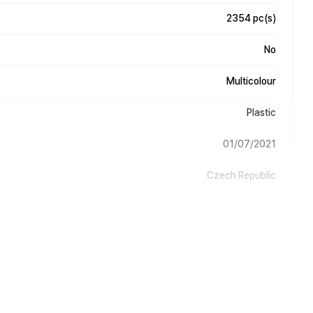
2354 pc(s)
No
Multicolour
Plastic
01/07/2021
Czech Republic