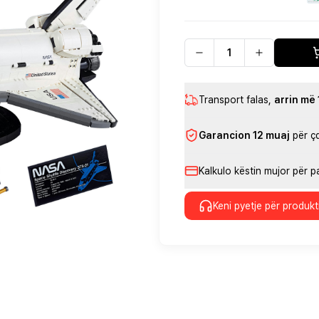
Transport falas
,
arrin më
Garancion 12 muaj
për ç
Kalkulo këstin mujor për 
Keni pyetje për produkt