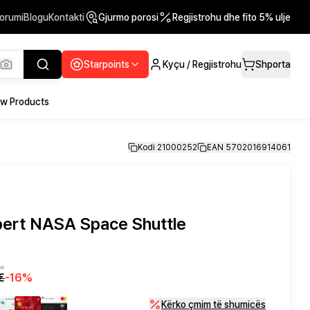
orumi
Blogu
Kontakti
Gjurmo porosi
Regjistrohu dhe fito 5% ulje
Starpoints
Kyçu / Regjistrohu
Shporta
w Products
Kodi 21000252
EAN 5702016914061
pert NASA Space Shuttle
në
€
-
16
%
Kërko çmim të shumicës