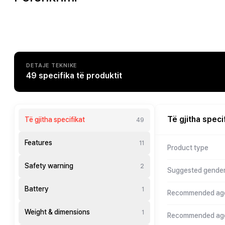
DETAJE TEKNIKE
49 specifika të produktit
Të gjitha speci
Të gjitha specifikat
49
Features
11
Product type
Safety warning
2
Suggested gende
Battery
1
Recommended age
Weight & dimensions
1
Recommended age