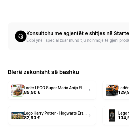
Konsultohu me agjentët e shitjes në Start
Ekipi ynë i specializuar mund t'ju ndihmojë të gjeni pro
Blerë zakonisht së bashku
Lodër LEGO Super Mario Anija Fluturuese e Bowser-it (71391)
89,90 €
129,
Lego Harry Potter - Hogwarts Erste Flugstunde
82,90 €
104,