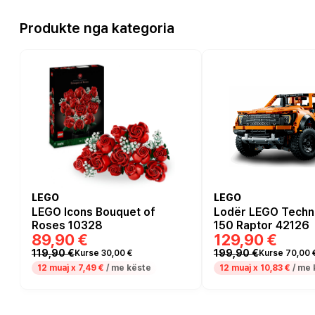
Produkte nga kategoria
LEGO
LEGO
LEGO Icons Bouquet of
Lodër LEGO Techni
Roses 10328
150 Raptor 42126
89,90 €
129,90 €
119,90 €
199,90 €
Kurse 30,00 €
Kurse 70,00 
12 muaj x
7,49 €
/ me këste
12 muaj x
10,83 €
/ me 