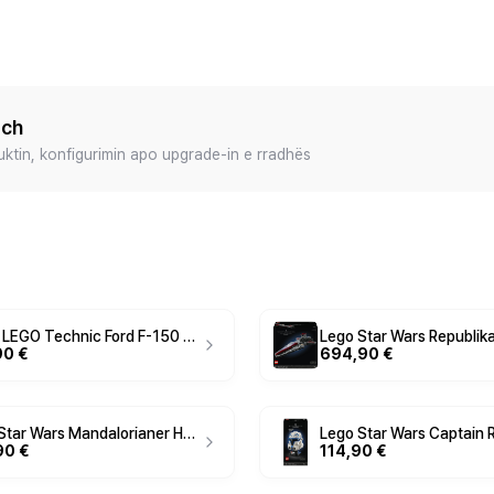
ech
duktin, konfigurimin apo upgrade-in e rradhës
Lodër LEGO Technic Ford F-150 Raptor 42126
90 €
694,90 €
Lego Star Wars Mandalorianer Helm 75328
90 €
114,90 €