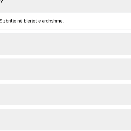
s?
€ zbritje në blerjet e ardhshme.