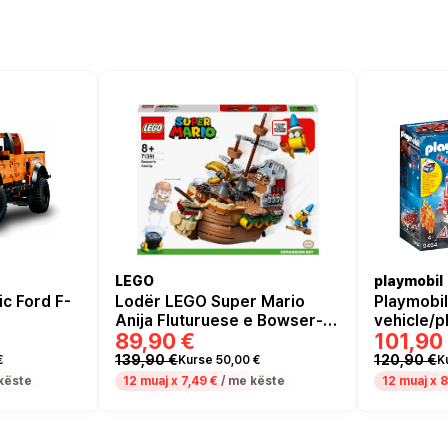
LEGO
playmobil
c Ford F-
Lodër LEGO Super Mario
Playmobil
Anija Fluturuese e Bowser-it
vehicle/p
89,90 €
101,90
(71391)
139,90 €
120,90 €
€
Kurse 50,00 €
K
këste
12 muaj x
7,49 €
/ me këste
12 muaj x
8