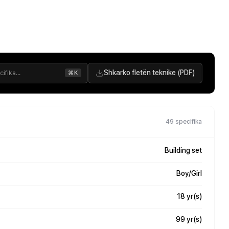
Shkarko fletën teknike (PDF)
⌘K
49 specifika
Building set
Boy/Girl
18 yr(s)
99 yr(s)