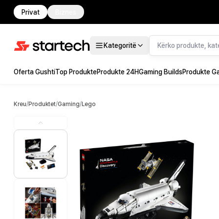
Privat
Biznes
Kategoritë
Oferta Gushti
Top Produkte
Produkte 24H
Gaming Builds
Produkte G
Kreu
/
Produktet
/
Gaming
/
Lego