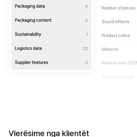
Packaging data
6
Number of pieces
Packaging content
2
Sound effects
Sustainability
1
Product colour
Logistics data
22
Material
Supplier features
3
Release date (D
Country of origin
Vlerësime nga klientët