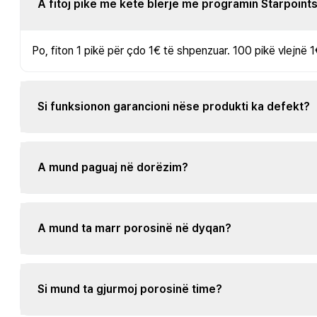
A fitoj pikë me këtë blerje me programin Starpoint
Po, fiton 1 pikë për çdo 1€ të shpenzuar. 100 pikë vlejnë 1
Si funksionon garancioni nëse produkti ka defekt?
A mund paguaj në dorëzim?
A mund ta marr porosinë në dyqan?
Si mund ta gjurmoj porosinë time?