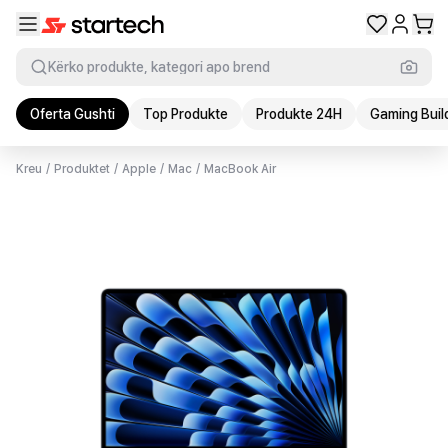
Kërko produkte, kategori apo brend
Oferta Gushti
Top Produkte
Produkte 24H
Gaming Buil
Kreu
/
Produktet
/
Apple
/
Mac
/
MacBook Air