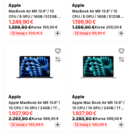
Apple
Apple
MacBook Air M5 13.6" / 10
MacBook Air M5 13.6" / 10
CPU / 8 GPU / 16GB / 512GB -
CPU / 8 GPU / 16GB / 512GB -
1.249,90 €
1.199,90 €
Sky Blue
Silver
1.399,90 €
1.399,90 €
Kurse 150,00 €
Kurse 200,00 €
12 muaj x 104,16 €
12 muaj x 99,99 €
Apple
Apple
Apple MacBook Air M5 13.6" /
Apple Mac Book Air M5 13.6" /
10 CPU / 10 GPU / 24GB / 1TB
10 CPU / 10 GPU / 24GB / 1TB
1.927,90 €
1.927,90 €
- Midnight
- Silver
2.293,90 €
2.293,90 €
Kurse 366,00 €
Kurse 366,00 €
12 muaj x 160,66 €
12 muaj x 160,66 €