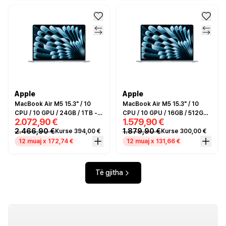
Apple
Apple
MacBook Air M5 15.3" / 10
MacBook Air M5 15.3" / 10
CPU / 10 GPU / 24GB / 1TB -
CPU / 10 GPU / 16GB / 512GB
2.072,90 €
1.579,90 €
Sky Blue
- Sky Blue
2.466,90 €
1.879,90 €
Kurse 394,00 €
Kurse 300,00 €
12 muaj x 172,74 €
12 muaj x 131,66 €
Të gjitha