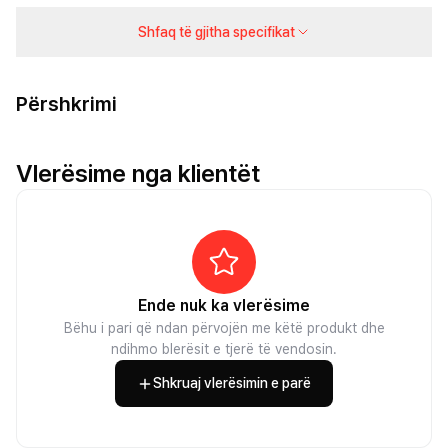
Shfaq të gjitha specifikat
Përshkrimi
Vlerësime nga klientët
Ende nuk ka vlerësime
Bëhu i pari që ndan përvojën me këtë produkt dhe
ndihmo blerësit e tjerë të vendosin.
Shkruaj vlerësimin e parë