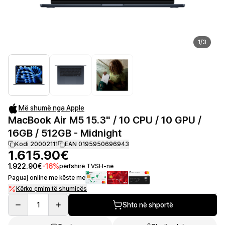
1
/
3
Më shumë nga Apple
MacBook Air M5 15.3" / 10 CPU / 10 GPU /
16GB / 512GB - Midnight
Kodi 20002111
EAN 0195950696943
1.615.90€
1.922.90€
-
16
%
përfshirë TVSH-në
Paguaj online me këste me
Kërko çmim të shumicës
1
Shto në shportë