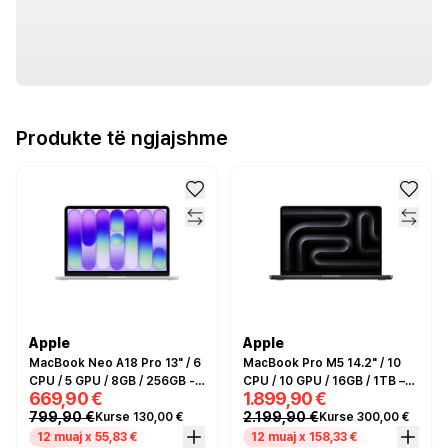
Produkte të ngjajshme
Apple
Apple
MacBook Neo A18 Pro 13" / 6
MacBook Pro M5 14.2" / 10
CPU / 5 GPU / 8GB / 256GB -
CPU / 10 GPU / 16GB / 1TB –
669,90 €
1.899,90 €
Silver
Space Black
799,90 €
2.199,90 €
Kurse 130,00 €
Kurse 300,00 €
12 muaj x 55,83 €
12 muaj x 158,33 €