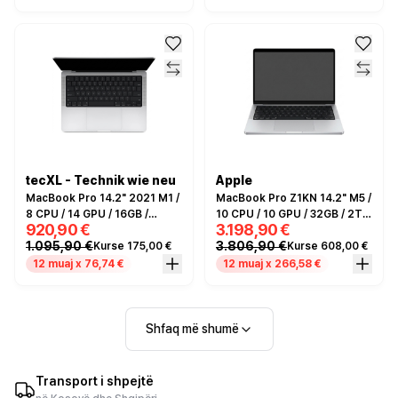
tecXL - Technik wie neu
Apple
MacBook Pro 14.2" 2021 M1 /
MacBook Pro Z1KN 14.2" M5 /
8 CPU / 14 GPU / 16GB /
10 CPU / 10 GPU / 32GB / 2TB
920,90 €
3.198,90 €
512GB / DE - Silver
/ DE - Silver
1.095,90 €
3.806,90 €
Kurse 175,00 €
Kurse 608,00 €
12 muaj x 76,74 €
12 muaj x 266,58 €
Shfaq më shumë
Transport i shpejtë