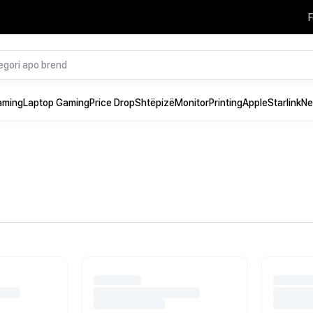
F
aming
Laptop Gaming
Price Drop
Shtëpizë
Monitor
Printing
Apple
Starlink
Ne