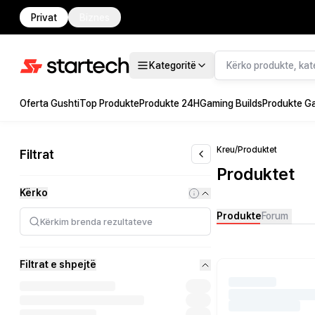
Privat
Biznes
Kategoritë
Oferta Gushti
Top Produkte
Produkte 24H
Gaming Builds
Produkte G
Kreu
/
Produktet
Filtrat
Produktet
Kërko
Produkte
Forum
Filtrat e shpejtë