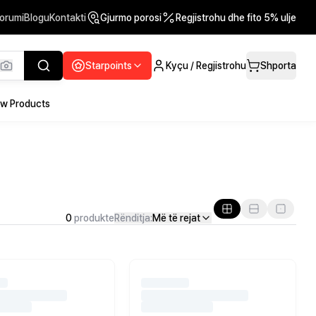
orumi
Blogu
Kontakti
Gjurmo porosi
Regjistrohu dhe fito 5% ulje
Starpoints
Kyçu / Regjistrohu
Shporta
w Products
0
produkte
Rënditja:
Më të rejat