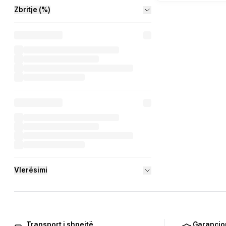
Zbritje (%)
Vlerësimi
Transport i shpejtë
Garancio