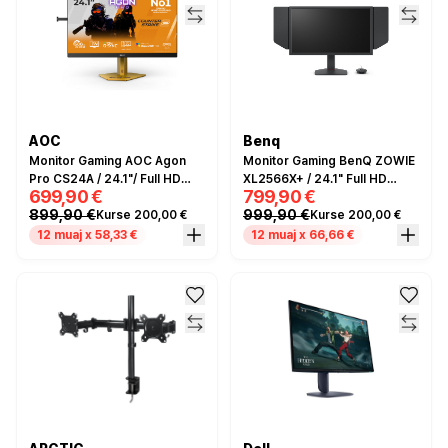
AOC
Benq
Monitor Gaming AOC Agon
Monitor Gaming BenQ ZOWIE
Pro CS24A / 24.1"/ Full HD
XL2566X+ / 24.1" Full HD
699,90 €
799,90 €
Ultra-Fast TN / LED / 610 Hz /
400Hz 0.3ms / HDMI, DP, USB
899,90 €
999,90 €
Kurse 200,00 €
Kurse 200,00 €
0.5 ms /
/ e zezë
HDMI+USB+DP+HDCP -
12 muaj x 58,33 €
12 muaj x 66,66 €
Zezë/Portokalli