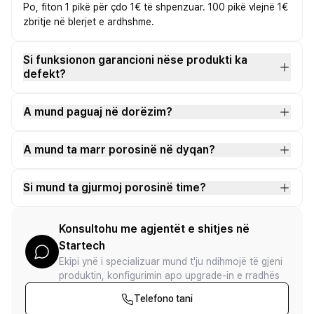
Po, fiton 1 pikë për çdo 1€ të shpenzuar. 100 pikë vlejnë 1€
zbritje në blerjet e ardhshme.
Si funksionon garancioni nëse produkti ka
defekt?
A mund paguaj në dorëzim?
A mund ta marr porosinë në dyqan?
Si mund ta gjurmoj porosinë time?
Konsultohu me agjentët e shitjes në
Startech
Ekipi ynë i specializuar mund t'ju ndihmojë të gjeni
produktin, konfigurimin apo upgrade-in e rradhës
Telefono tani