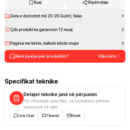
Ruaj
Shpërndaje
Data e dorëzimit më
20-26 Gusht
, falas
Çdo produkt ka garancion 12 muaj
Pagesa me këste, kalkulo këstin mujor
Keni pyetje për produktin?
Kliko këtu
Specifikat teknike
Detajet teknike janë në përpunim
Për informatë specifike, na kontaktoni përmes
opsioneve në vijim
Live Chat
Tiketat
Email