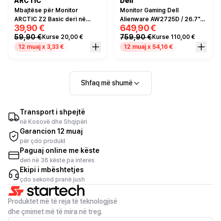
ARCTIC
Dell
Mbajtëse për Monitor
Monitor Gaming Dell
ARCTIC Z2 Basic deri në
Alienware AW2725D / 26.7"/
39,90 €
649,90 €
2x27" 8KG
Quad HD 2K QD OLED /
59,90 €
759,90 €
Kurse 20,00 €
Kurse 110,00 €
280Hz / 0.03ms /
HDMI+DP+USB- Blu e errët
12 muaj x 3,33 €
12 muaj x 54,16 €
Shfaq më shumë
Transport i shpejtë
në Kosovë dhe Shqipëri
Garancion 12 muaj
për çdo produkt
Paguaj online me këste
deri në 36 këste pa interes
Ekipi i mbështetjes
çdo sekond pranë jush
Produktet më të reja të teknologjisë
dhe çmimet më të mira në treg.