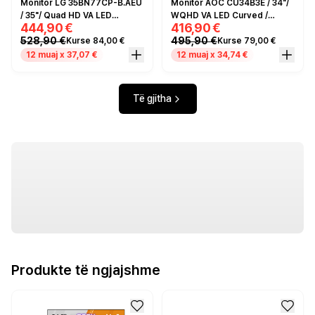
Monitor LG 35BN77CP-B.AEU
Monitor AOC CU34B3E / 34"/
/ 35"/ Quad HD VA LED
WQHD VA LED Curved /
444,90 €
416,90 €
Curved / 100Hz / 5ms / USB-
120Hz / 1ms / HDMI+DP -
528,90 €
495,90 €
Kurse 84,00 €
Kurse 79,00 €
C+HDMI+DP - Zezë
Zezë
12 muaj x 37,07 €
12 muaj x 34,74 €
Të gjitha
Produkte të ngjajshme