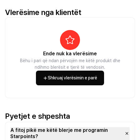
Vlerësime nga klientët
Ende nuk ka vlerësime
Bëhu i pari që ndan përvojën me këtë produkt dhe
ndihmo blerësit e tjerë të vendosin.
Shkruaj vlerësimin e parë
Pyetjet e shpeshta
A fitoj pikë me këtë blerje me programin
Starpoints?