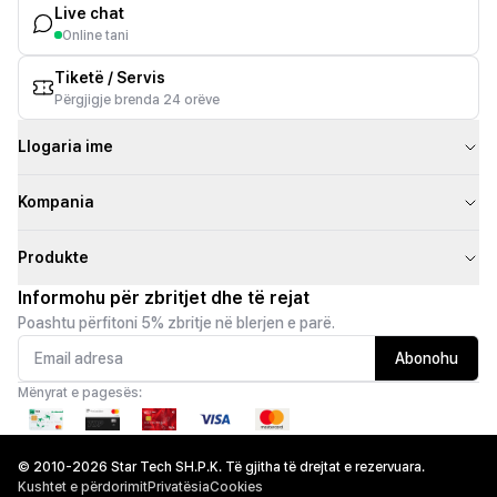
Live chat
Online tani
Tiketë / Servis
Përgjigje brenda 24 orëve
Llogaria ime
Kompania
Produkte
Informohu për zbritjet dhe të rejat
Poashtu përfitoni 5% zbritje në blerjen e parë.
Abonohu
Mënyrat e pagesës:
© 2010-2026 Star Tech SH.P.K. Të gjitha të drejtat e rezervuara.
Kushtet e përdorimit
Privatësia
Cookies