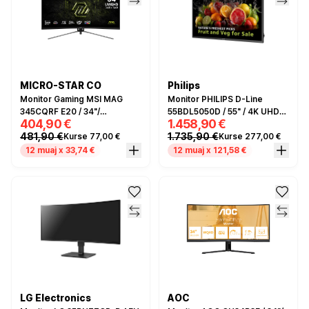
MICRO-STAR CO
Philips
Monitor Gaming MSI MAG
Monitor PHILIPS D-Line
345CQRF E20 / 34"/
55BDL5050D / 55" / 4K UHD
404,90 €
1.458,90 €
UltraWide Dual Quad HD
VA / LCD / 8ms /
481,90 €
1.735,90 €
Kurse 77,00 €
Kurse 277,00 €
Rapid VA / Curved / 200Hz /
HDMI+USB+DP - Zezë
0.5ms / HDMI+DP - Zezë
12 muaj x 33,74 €
12 muaj x 121,58 €
LG Electronics
AOC