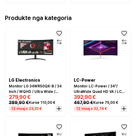
Produkte nga kategoria
LG Electronics
LC-Power
Monitor LG 34WR50QK-B / 34
Monitor LC-Power / 34"/
Inch / WQHD / Ultra Wide /
UltraWide Quad HD VA / LCD /
279,90 €
392,90 €
100Hz / 5ms / I zi
Curved / 100Hz / 6ms /
389,90 €
467,90 €
Kurse 110,00 €
Kurse 75,00 €
HDMI+DP - Bardhë
12 muaj x 23,33 €
12 muaj x 32,74 €