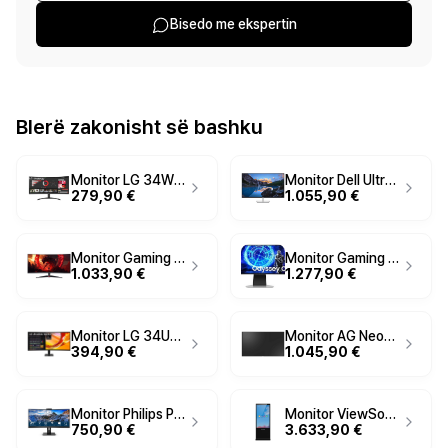
Bisedo me ekspertin
Blerë zakonisht së bashku
Monitor LG 34WR50QK-B / 34 Inch / WQHD / Ultra Wide / 100Hz / 5ms / I zi
Monitor Dell UltraSharp U4323QE / 42.5" / 4K UHD IPS / 60Hz / 8ms / HDMI+DisplayPort+USB-C - Argjend
279,90 €
1.055,90 €
Monitor Gaming Acer Nitro XZ403CKR / 39.7" / WUHD VA Curved / 360Hz / 0.5ms / HDMI+DisplayPort+USB-C - Zezë
Monitor Gaming Samsung Odyssey OLED G9 G95SD LS49DG950SUXDU / 49" / DQHD OLED Curved / 240Hz / 0.03ms / HDMI+DisplayPort+USB-C - Argjend
1.033,90 €
1.277,90 €
Monitor LG 34U601B-B / 34" / UWQHD VA Curved / 120Hz / 5ms / HDMI+DisplayPort - Zezë
Monitor AG Neovo SMQ-4301 / 43" / 4K UHD IPS / 60Hz / 8ms / HDMI+DisplayPort - Zezë
394,90 €
1.045,90 €
Monitor Philips P Line 346P1CRH/00 / 34" / UWQHD VA Curved / 100Hz / 4ms / HDMI+DisplayPort+USB-C - Zezë
Monitor ViewSonic EP5542T / 55" / 4K UHD Touch IPS / 60Hz / 8ms / HDMI+DisplayPort+USB-C - Zezë
750,90 €
3.633,90 €