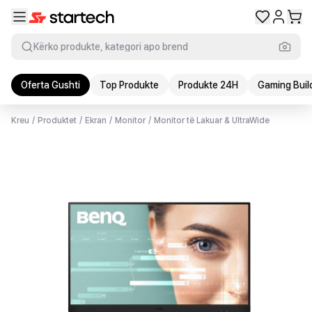
Kërko produkte, kategori apo brend
Oferta Gushti
Top Produkte
Produkte 24H
Gaming Buil
Kreu
/
Produktet
/
Ekran
/
Monitor
/
Monitor të Lakuar & UltraWide