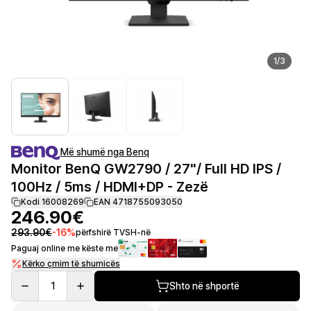
1
/
3
Më shumë nga Benq
Monitor BenQ GW2790 / 27"/ Full HD IPS /
100Hz / 5ms / HDMI+DP - Zezë
Kodi 16008269
EAN 4718755093050
246.90€
293.90€
-
16
%
përfshirë TVSH-në
Paguaj online me këste me
Kërko çmim të shumicës
1
Shto në shportë