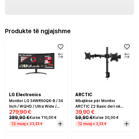
Produkte të ngjajshme
LG Electronics
ARCTIC
Monitor LG 34WR50QK-B / 34
Mbajtëse për Monitor
Inch / WQHD / Ultra Wide /
ARCTIC Z2 Basic deri në
279,90 €
39,90 €
100Hz / 5ms / I zi
2x27" 8KG
389,90 €
59,90 €
Kurse 110,00 €
Kurse 20,00 €
12 muaj x 23,33 €
12 muaj x 3,33 €