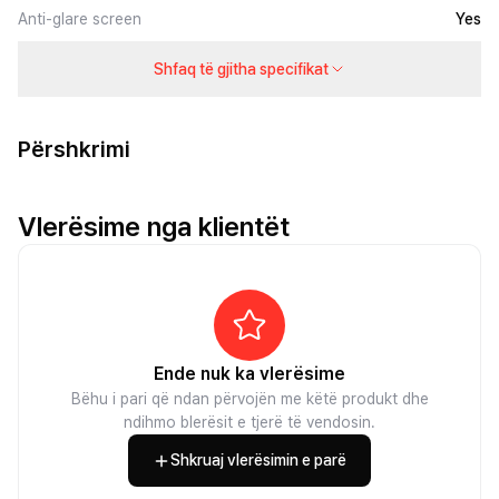
Anti-glare screen
Yes
Shfaq të gjitha specifikat
Përshkrimi
Vlerësime nga klientët
Ende nuk ka vlerësime
Bëhu i pari që ndan përvojën me këtë produkt dhe
ndihmo blerësit e tjerë të vendosin.
Shkruaj vlerësimin e parë