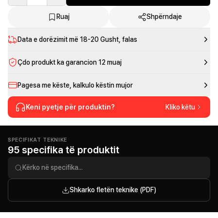
Ruaj
Shpërndaje
Data e dorëzimit më
18-20 Gusht
, falas
Çdo produkt ka garancion 12 muaj
Pagesa me këste, kalkulo këstin mujor
Keni pyetje për produktin?
Kliko këtu
SPECIFIKAT TEKNIKE
95 specifika të produktit
Shkarko fletën teknike (PDF)