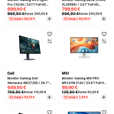
Monitor Gaming AOC Agon
Monitor Gaming BenQ ZOWIE
Pro CS24A / 24.1"/ Full HD
XL2566X+ / 24.1" Full HD
699,90 €
799,90 €
Ultra-Fast TN / LED / 610 Hz /
400Hz 0.3ms / HDMI, DP, USB
899,90 €
999,90 €
Kurse 200,00 €
Kurse 200,00 €
0.5 ms /
/ e zezë
HDMI+USB+DP+HDCP -
12 muaj x 58,33 €
12 muaj x 66,66 €
Zezë/Portokalli
Dell
MSI
Monitor Gaming Dell
Monitor Gaming MSI PRO
Alienware AW2725D / 26.7"/
MP241W E14V / 23.8"/ Full HD
649,90 €
89,90 €
Quad HD 2K QD OLED /
VA AG / 144Hz / 1ms /
759,90 €
139,90 €
Kurse 110,00 €
Kurse 50,00 €
280Hz / 0.03ms /
HDMI+DP - Bardhë
HDMI+DP+USB- Blu e errët
12 muaj x 54,16 €
12 muaj x 7,49 €