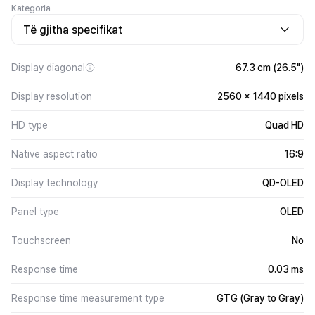
Kategoria
Të gjitha specifikat
Display diagonal
67.3 cm (26.5")
Display resolution
2560 x 1440 pixels
HD type
Quad HD
Native aspect ratio
16:9
Display technology
QD-OLED
Panel type
OLED
Touchscreen
No
Response time
0.03 ms
Response time measurement type
GTG (Gray to Gray)