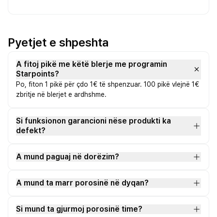
Pyetjet e shpeshta
A fitoj pikë me këtë blerje me programin
Starpoints?
Po, fiton 1 pikë për çdo 1€ të shpenzuar. 100 pikë vlejnë 1€
zbritje në blerjet e ardhshme.
Si funksionon garancioni nëse produkti ka
defekt?
A mund paguaj në dorëzim?
A mund ta marr porosinë në dyqan?
Si mund ta gjurmoj porosinë time?