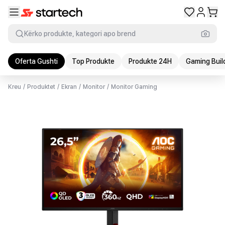
Kërko produkte, kategori apo brend
Oferta Gushti
Top Produkte
Produkte 24H
Gaming Buil
Kreu
/
Produktet
/
Ekran
/
Monitor
/
Monitor Gaming