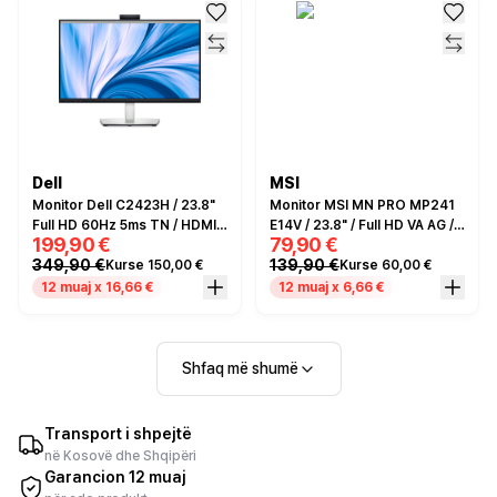
Dell
MSI
Monitor Dell C2423H / 23.8"
Monitor MSI MN PRO MP241
Full HD 60Hz 5ms TN / HDMI,
E14V / 23.8" / Full HD VA AG /
199,90 €
79,90 €
DP / Video Conferencing /
144Hz / 1ms / HDMI+DP -
349,90 €
139,90 €
Kurse 150,00 €
Kurse 60,00 €
Microphone/camera - e zezë
Zezë
/ Hiri
12 muaj x 16,66 €
12 muaj x 6,66 €
Shfaq më shumë
Transport i shpejtë
në Kosovë dhe Shqipëri
Garancion 12 muaj