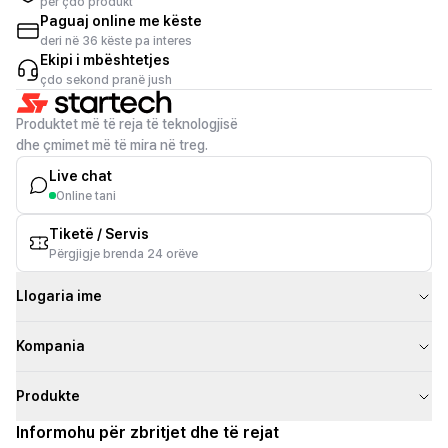
për çdo produkt
Paguaj online me këste
deri në 36 këste pa interes
Ekipi i mbështetjes
çdo sekond pranë jush
Produktet më të reja të teknologjisë
dhe çmimet më të mira në treg.
Live chat
Online tani
Tiketë / Servis
Përgjigje brenda 24 orëve
Llogaria ime
Kompania
Produkte
Informohu për zbritjet dhe të rejat