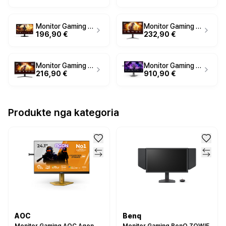
Monitor Gaming AOC Q27G42XNE / Q27G42XNE / 27" / QHD Fast VA / 180Hz / 1ms / HDMI+DisplayPort - Zezë
Monitor Gaming AOC G4 C27G4Z2 / 27" / Full HD VA Curved / 240Hz / 1ms / - Zezë+Kuqe
196,90 €
232,90 €
Monitor Gaming AOC G4 C32G42ZE / 31.5" / Full HD VA Curved / 240Hz / 4ms / HDMI+DP - Zezë/Kuqe
Monitor Gaming AOC G2 AG246FK6 / 24.1" / Full HD LED / 540Hz / 0.5ms / HDMI+DP+USB - Zezë/Gri
216,90 €
910,90 €
Produkte nga kategoria
AOC
Benq