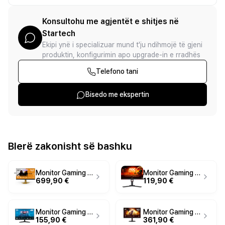
Konsultohu me agjentët e shitjes në
Startech
Ekipi ynë i specializuar mund t'ju ndihmojë të gjeni
produktin, konfigurimin apo upgrade-in e rradhës
Telefono tani
Bisedo me ekspertin
Blerë zakonisht së bashku
Monitor Gaming AOC Agon Pro CS24A / 24.1"/ Full HD Ultra-Fast TN / LED / 610 Hz / 0.5 ms / HDMI+USB+DP+HDCP - Zezë/Portokalli
Monitor Gaming AOC G3 25G3ZM/BK / 25" Full HD 240Hz 0.5ms / HDMI, DP - Zi e kuq
699,90 €
119,90 €
Monitor Gaming AOC 27B36X / 27" / Full HD IPS / 144Hz / 0.5ms / HDMI+DisplayPort - Zezë
Monitor Gaming AOC G4 U27G4R / U27G4R / 27" / UHD Fast IPS / 160Hz / 1ms / HDMI+DisplayPort - Zezë
155,90 €
361,90 €