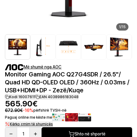
1
/
15
Më shumë nga AOC
Monitor Gaming AOC Q27G4SDR / 26.5"/
Quad HD QD-OLED OLED / 360Hz / 0.03ms /
USB+HDMI+DP - Zezë/Kuqe
Kodi 16007611
EAN 4038986183048
565.90€
672.90€
-
16
%
përfshirë TVSH-në
Paguaj online me këste me
Kërko çmim të shumicës
1
Shto në shportë