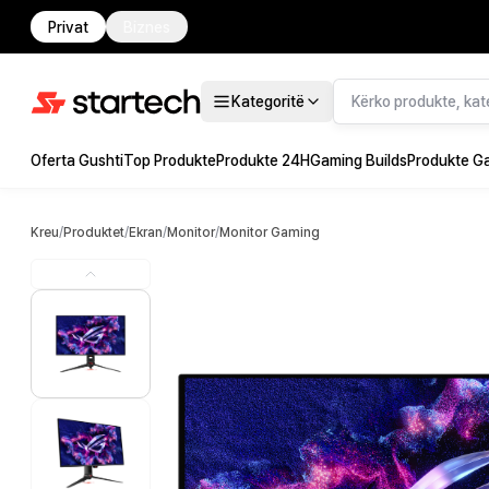
Privat
Biznes
Kategoritë
Oferta Gushti
Top Produkte
Produkte 24H
Gaming Builds
Produkte G
Kreu
/
Produktet
/
Ekran
/
Monitor
/
Monitor Gaming