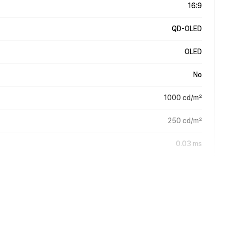
16:9
QD-OLED
OLED
No
1000 cd/m²
250 cd/m²
0.03 ms