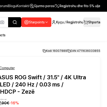
orumi
Blogu
Kontakti
Gjurmo porosi
Regjistrohu dhe fito 5% ulje
Starpoints
Kyçu / Regjistrohu
Shporta
ucts
Kodi 16007889
EAN 4711636033855
Computer
SUS ROG Swift / 31.5" / 4K Ultra
ED / 240 Hz / 0.03 ms /
DCP - Zezë
 TVSH-në
7,90€
-
16
%