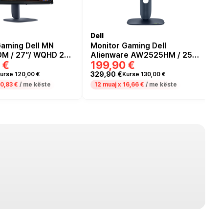
Dell
Gaming Dell MN
Monitor Gaming Dell
M / 27”/ WQHD 2K
Alienware AW2525HM / 25"
 €
199,90 €
LED / 180Hz / 1ms /
Full HD Fast IPS 320Hz 0.5ms
USB - Zezë
/ 400 nits / 99% sRGB /
329,90 €
urse 120,00 €
Kurse 130,00 €
HDMI, DisplayPort, USB -
0,83 €
/ me këste
12 muaj x
16,66 €
/ me këste
Dark Blu