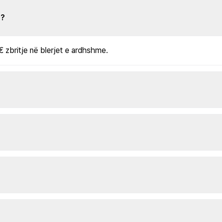
s?
€ zbritje në blerjet e ardhshme.