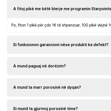
A fitoj pikë me këtë blerje me programin Starpoint
Po, fiton 1 pikë për çdo 1€ të shpenzuar. 100 pikë vlejnë 1
Si funksionon garancioni nëse produkti ka defekt?
A mund paguaj në dorëzim?
A mund ta marr porosinë në dyqan?
Si mund ta gjurmoj porosinë time?