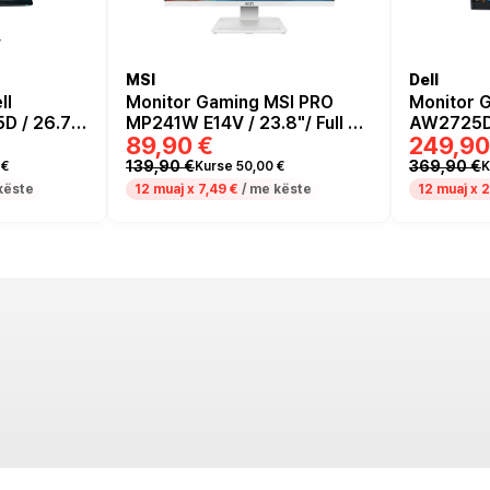
MSI
Dell
ll
Monitor Gaming MSI PRO
Monitor 
D / 26.7"/
MP241W E14V / 23.8"/ Full HD
AW2725D
89,90 €
249,90
ED /
VA AG / 144Hz / 1ms /
Fast IPS 
HDMI+DP - Bardhë
HDMI+DP+
139,90 €
369,90 €
 €
Kurse 50,00 €
K
 e errët
këste
12 muaj x
7,49 €
/ me këste
12 muaj x
2