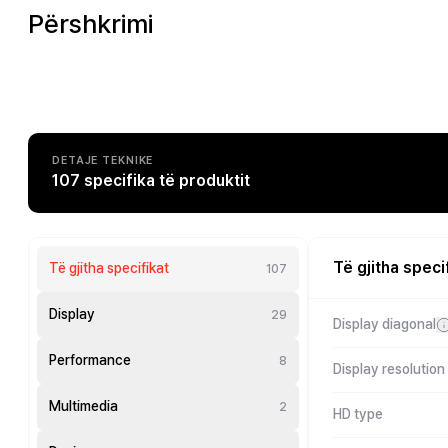
Përshkrimi
DETAJE TEKNIKE
107 specifika të produktit
Të gjitha speci
Të gjitha specifikat
107
Display
29
Display diagonal
Performance
8
Display resolution
Multimedia
2
HD type