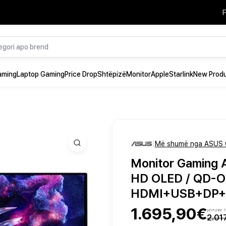
F
aming
Laptop Gaming
Price Drop
Shtëpizë
Monitor
Apple
Starlink
New Prod
|
Më shumë nga ASUS 
Monitor Gaming A
HD OLED / QD-OL
HDMI+USB+DP+H
1.695,90€
përfshirë
2.01