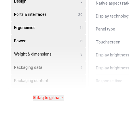
Design
5
Native aspect rati
Ports & interfaces
20
Display technolog
Ergonomics
11
Panel type
Power
11
Touchscreen
Weight & dimensions
8
Display brightnes
Packaging data
5
Display brightness
Packaging content
Response time
1
Shfaq të gjitha