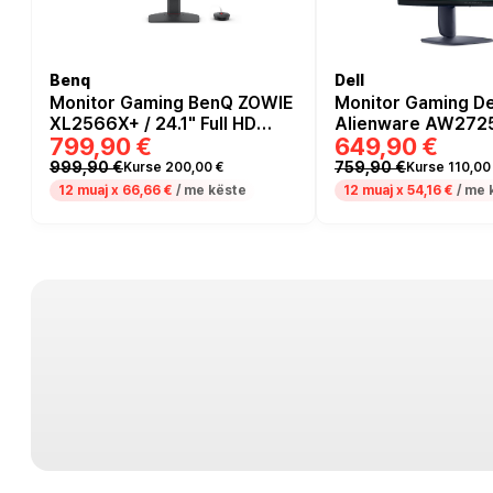
Benq
Dell
Monitor Gaming BenQ ZOWIE
Monitor Gaming De
XL2566X+ / 24.1" Full HD
Alienware AW2725
799,90 €
649,90 €
400Hz 0.3ms / HDMI, DP, USB
Quad HD 2K QD OL
/ e zezë
280Hz / 0.03ms /
999,90 €
759,90 €
Kurse 200,00 €
Kurse 110,00
HDMI+DP+USB- Blu
12 muaj x
66,66 €
/ me këste
12 muaj x
54,16 €
/ me 