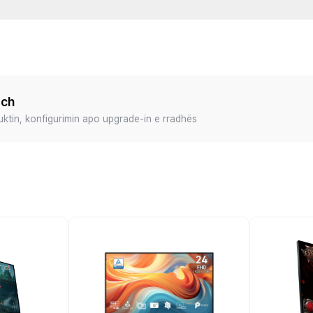
ech
duktin, konfigurimin apo upgrade-in e rradhës