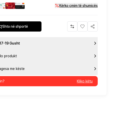
Kërko çmim të shumicës
Shto në shportë
 17-19 Gusht
do produkt
pagesa me këste
in?
Kliko këtu