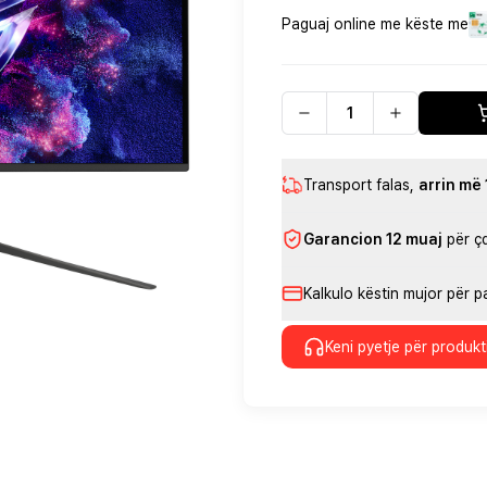
Paguaj online me këste me
Transport falas
,
arrin më
Garancion 12 muaj
për ç
Kalkulo këstin mujor për 
Keni pyetje për produkt