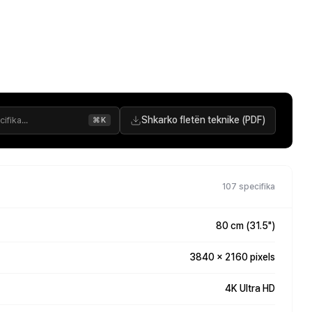
Shkarko fletën teknike (PDF)
⌘K
107 specifika
80 cm (31.5")
3840 x 2160 pixels
4K Ultra HD