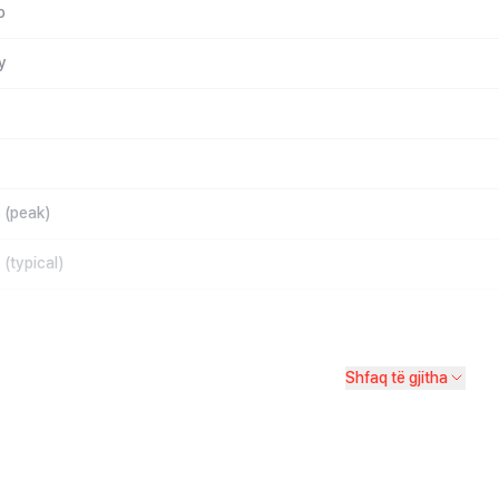
o
y
s (peak)
 (typical)
Shfaq të gjitha