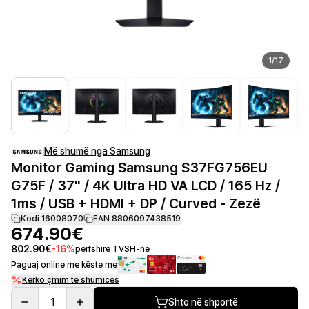
1
/
17
Më shumë nga Samsung
Monitor Gaming Samsung S37FG756EU
G75F / 37" / 4K Ultra HD VA LCD / 165 Hz /
1ms / USB + HDMI + DP / Curved - Zezë
Kodi 16008070
EAN 8806097438519
674.90€
802.90€
-
16
%
përfshirë TVSH-në
Paguaj online me këste me
Kërko çmim të shumicës
1
Shto në shportë