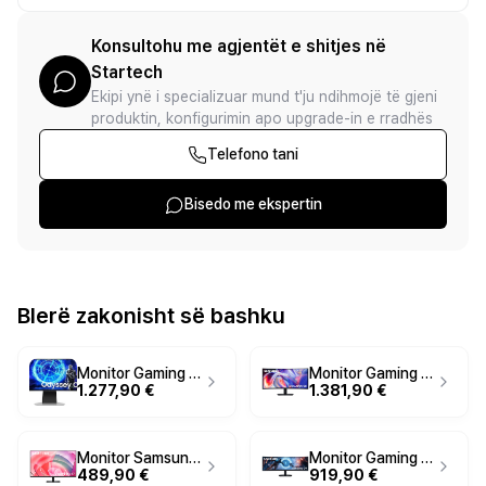
Konsultohu me agjentët e shitjes në
Startech
Ekipi ynë i specializuar mund t'ju ndihmojë të gjeni
produktin, konfigurimin apo upgrade-in e rradhës
Telefono tani
Bisedo me ekspertin
Blerë zakonisht së bashku
Monitor Gaming Samsung Odyssey OLED G9 G95SD LS49DG950SUXDU / 49" / DQHD OLED Curved / 240Hz / 0.03ms / HDMI+DisplayPort+USB-C - Argjend
Monitor Gaming Samsung ViewFinity S8 S85TH / 40" / 5K2K WUHD VA Curved / 144Hz / 4ms / Thunderbolt+HDMI+DP+USB - Zezë
1.277,90 €
1.381,90 €
Monitor Samsung ViewFinity S70D / 37" / 4K UHD VA / 60Hz / 5ms / HDMI+DisplayPort - Zezë
Monitor Gaming Samsung G91F / 49" / Dual QHD LCD Super Ultra Wide / 144Hz / 1ms / HDMI+DP+USB - Zezë
489,90 €
919,90 €