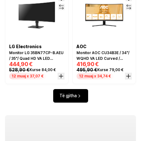
LG Electronics
AOC
Monitor LG 35BN77CP-B.AEU
Monitor AOC CU34B3E / 34"/
/ 35"/ Quad HD VA LED
WQHD VA LED Curved /
444,90 €
416,90 €
Curved / 100Hz / 5ms / USB-
120Hz / 1ms / HDMI+DP -
528,90 €
495,90 €
Kurse 84,00 €
Kurse 79,00 €
C+HDMI+DP - Zezë
Zezë
12 muaj x 37,07 €
12 muaj x 34,74 €
Të gjitha