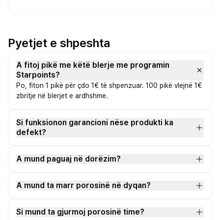
Pyetjet e shpeshta
A fitoj pikë me këtë blerje me programin
Starpoints?
Po, fiton 1 pikë për çdo 1€ të shpenzuar. 100 pikë vlejnë 1€
zbritje në blerjet e ardhshme.
Si funksionon garancioni nëse produkti ka
defekt?
A mund paguaj në dorëzim?
A mund ta marr porosinë në dyqan?
Si mund ta gjurmoj porosinë time?