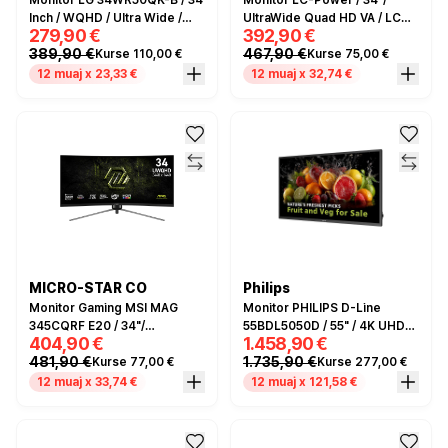
Monitor LG 34WR50QK-B / 34
Monitor LC-Power / 34"/
Inch / WQHD / Ultra Wide /
UltraWide Quad HD VA / LCD /
279,90 €
392,90 €
100Hz / 5ms / I zi
Curved / 100Hz / 6ms /
389,90 €
467,90 €
Kurse 110,00 €
Kurse 75,00 €
HDMI+DP - Bardhë
12 muaj x 23,33 €
12 muaj x 32,74 €
MICRO-STAR CO
Philips
Monitor Gaming MSI MAG
Monitor PHILIPS D-Line
345CQRF E20 / 34"/
55BDL5050D / 55" / 4K UHD
404,90 €
1.458,90 €
UltraWide Dual Quad HD
VA / LCD / 8ms /
481,90 €
1.735,90 €
Kurse 77,00 €
Kurse 277,00 €
Rapid VA / Curved / 200Hz /
HDMI+USB+DP - Zezë
0.5ms / HDMI+DP - Zezë
12 muaj x 33,74 €
12 muaj x 121,58 €