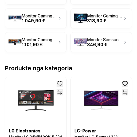
Monitor Gaming Samsung Odyssey OLED G9 G93SD / 49" / Dual QHD OLED Curved / 240Hz / 0.03ms / HDMI+DP - Argjend
Monitor Gaming Samsung Odyssey G5 S32CG552EU / 32" / QHD VA Curved / 165Hz / 1ms / HDMI+DP - Zezë
1.049,90 €
318,90 €
Monitor Gaming Samsung Odyssey OLED G9 (G95SC) / 49" / Dual QHD QD-OLED Curved / 240Hz / 0.03ms / USB-C+HDMI+DP+USB - Zezë
Monitor Samsung ViewFinity S5 S34C500 / 34" / UltraWide WQHD VA / 100Hz / 5ms / HDMI+DP - Zezë
1.101,90 €
346,90 €
Produkte nga kategoria
LG Electronics
LC-Power