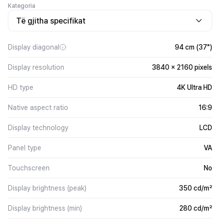
Kategoria
Të gjitha specifikat
Display diagonal
94 cm (37")
Display resolution
3840 x 2160 pixels
HD type
4K Ultra HD
Native aspect ratio
16:9
Display technology
LCD
Panel type
VA
Touchscreen
No
Display brightness (peak)
350 cd/m²
Display brightness (min)
280 cd/m²