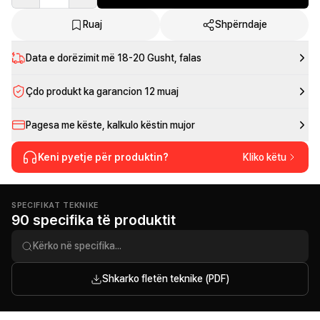
Ruaj
Shpërndaje
Data e dorëzimit më
18-20 Gusht
, falas
Çdo produkt ka garancion 12 muaj
Pagesa me këste, kalkulo këstin mujor
Keni pyetje për produktin?
Kliko këtu
SPECIFIKAT TEKNIKE
90 specifika të produktit
Shkarko fletën teknike (PDF)