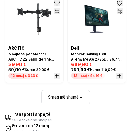
ARCTIC
Dell
Mbajtëse për Monitor
Monitor Gaming Dell
ARCTIC Z2 Basic deri në
Alienware AW2725D / 26.7"/
39,90 €
649,90 €
2x27" 8KG
Quad HD 2K QD OLED /
59,90 €
759,90 €
Kurse 20,00 €
Kurse 110,00 €
280Hz / 0.03ms /
HDMI+DP+USB- Blu e errët
12 muaj x 3,33 €
12 muaj x 54,16 €
Shfaq më shumë
Transport i shpejtë
në Kosovë dhe Shqipëri
Garancion 12 muaj