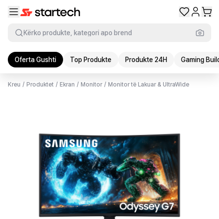
Kërko produkte, kategori apo brend
Oferta Gushti
Top Produkte
Produkte 24H
Gaming Buil
Kreu
/
Produktet
/
Ekran
/
Monitor
/
Monitor të Lakuar & UltraWide