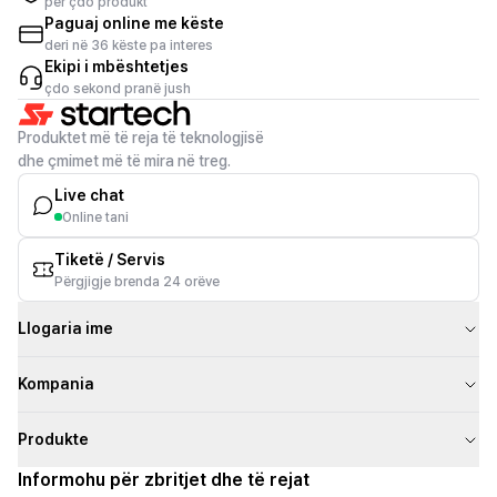
për çdo produkt
Paguaj online me këste
deri në 36 këste pa interes
Ekipi i mbështetjes
çdo sekond pranë jush
Produktet më të reja të teknologjisë
dhe çmimet më të mira në treg.
Live chat
Online tani
Tiketë / Servis
Përgjigje brenda 24 orëve
Llogaria ime
Kompania
Produkte
Informohu për zbritjet dhe të rejat