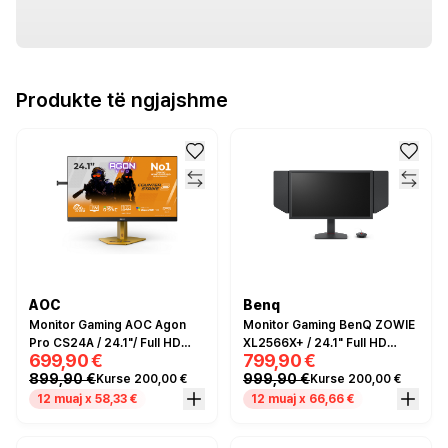
Produkte të ngjajshme
AOC
Benq
Monitor Gaming AOC Agon
Monitor Gaming BenQ ZOWIE
Pro CS24A / 24.1"/ Full HD
XL2566X+ / 24.1" Full HD
699,90 €
799,90 €
Ultra-Fast TN / LED / 610 Hz /
400Hz 0.3ms / HDMI, DP, USB
899,90 €
999,90 €
Kurse 200,00 €
Kurse 200,00 €
0.5 ms /
/ e zezë
HDMI+USB+DP+HDCP -
12 muaj x 58,33 €
12 muaj x 66,66 €
Zezë/Portokalli