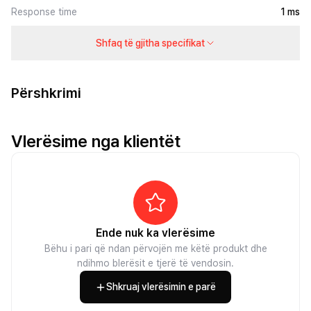
Response time
1 ms
Shfaq të gjitha specifikat
Përshkrimi
Vlerësime nga klientët
Ende nuk ka vlerësime
Bëhu i pari që ndan përvojën me këtë produkt dhe
ndihmo blerësit e tjerë të vendosin.
Shkruaj vlerësimin e parë