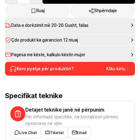
Ruaj
Shpërndaje
Data e dorëzimit më
20-26 Gusht
, falas
Çdo produkt ka garancion 12 muaj
Pagesa me këste, kalkulo këstin mujor
Keni pyetje për produktin?
Kliko këtu
Specifikat teknike
Detajet teknike janë në përpunim
Për informatë specifike, na kontaktoni përmes
opsioneve në vijim
Live Chat
Tiketat
Email