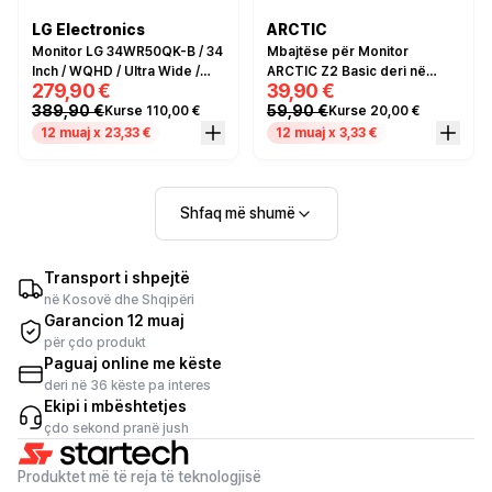
LG Electronics
ARCTIC
Monitor LG 34WR50QK-B / 34
Mbajtëse për Monitor
Inch / WQHD / Ultra Wide /
ARCTIC Z2 Basic deri në
279,90 €
39,90 €
100Hz / 5ms / I zi
2x27" 8KG
389,90 €
59,90 €
Kurse 110,00 €
Kurse 20,00 €
12 muaj x 23,33 €
12 muaj x 3,33 €
Shfaq më shumë
Transport i shpejtë
në Kosovë dhe Shqipëri
Garancion 12 muaj
për çdo produkt
Paguaj online me këste
deri në 36 këste pa interes
Ekipi i mbështetjes
çdo sekond pranë jush
Produktet më të reja të teknologjisë