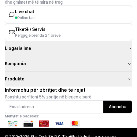
dhe çmimet më të mira në treg.
Live chat
Online tani
Tiketë / Servis
Përgjigje brenda 24 orëve
Llogaria ime
Kompania
Produkte
Informohu për zbritjet dhe të rejat
Poashtu përfitoni 5% zbritje në blerjen e parë.
Abonohu
Mënyrat e pagesës:
© 2010-2026 Star Tech SH.P.K. Të gjitha të drejtat e rezervuara.