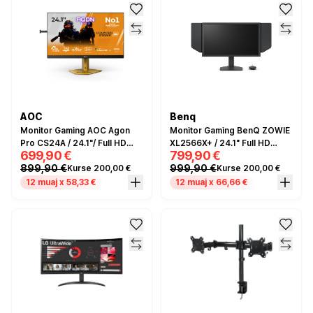
AOC
Benq
Monitor Gaming AOC Agon
Monitor Gaming BenQ ZOWIE
Pro CS24A / 24.1"/ Full HD
XL2566X+ / 24.1" Full HD
699,90 €
799,90 €
Ultra-Fast TN / LED / 610 Hz /
400Hz 0.3ms / HDMI, DP, USB
899,90 €
999,90 €
Kurse 200,00 €
Kurse 200,00 €
0.5 ms /
/ e zezë
HDMI+USB+DP+HDCP -
12 muaj x 58,33 €
12 muaj x 66,66 €
Zezë/Portokalli