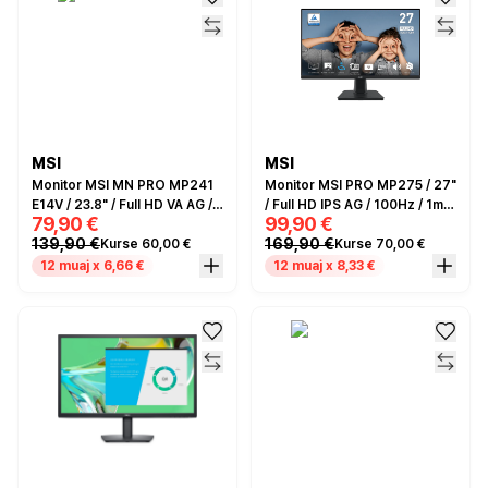
MSI
MSI
Monitor MSI MN PRO MP241
Monitor MSI PRO MP275 / 27"
E14V / 23.8" / Full HD VA AG /
/ Full HD IPS AG / 100Hz / 1ms
79,90 €
99,90 €
144Hz / 1ms / HDMI+DP -
/ HDMI+VGA - Zezë
139,90 €
169,90 €
Kurse 60,00 €
Kurse 70,00 €
Zezë
12 muaj x 6,66 €
12 muaj x 8,33 €