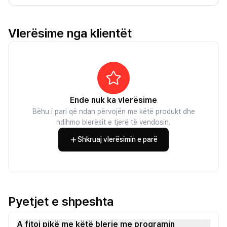
Vlerësime nga klientët
Ende nuk ka vlerësime
Bëhu i pari që ndan përvojën me këtë produkt dhe
ndihmo blerësit e tjerë të vendosin.
Shkruaj vlerësimin e parë
Pyetjet e shpeshta
A fitoj pikë me këtë blerje me programin