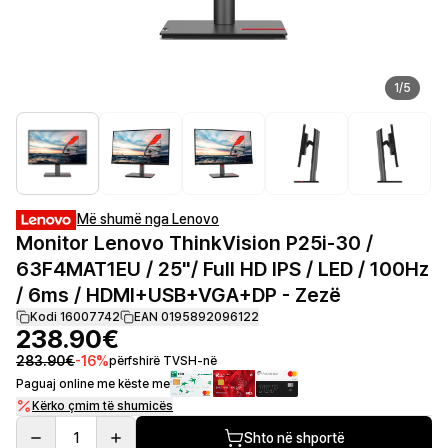
1
/
5
Më shumë nga Lenovo
Monitor Lenovo ThinkVision P25i-30 /
63F4MAT1EU / 25"/ Full HD IPS / LED / 100Hz
/ 6ms / HDMI+USB+VGA+DP - Zezë
Kodi 16007742
EAN 0195892096122
238.90€
283.90€
-
16
%
përfshirë TVSH-në
Paguaj online me këste me
Kërko çmim të shumicës
1
Shto në shportë