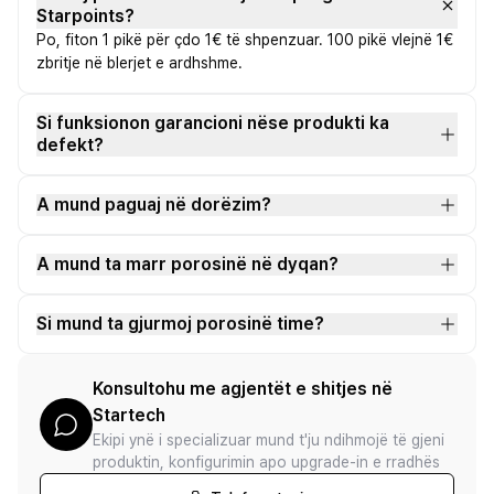
Starpoints?
Po, fiton 1 pikë për çdo 1€ të shpenzuar. 100 pikë vlejnë 1€
zbritje në blerjet e ardhshme.
Si funksionon garancioni nëse produkti ka
defekt?
A mund paguaj në dorëzim?
A mund ta marr porosinë në dyqan?
Si mund ta gjurmoj porosinë time?
Konsultohu me agjentët e shitjes në
Startech
Ekipi ynë i specializuar mund t'ju ndihmojë të gjeni
produktin, konfigurimin apo upgrade-in e rradhës