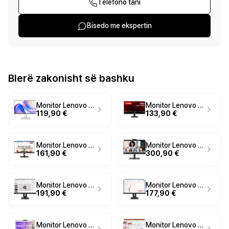
Telefono tani
Bisedo me ekspertin
Blerë zakonisht së bashku
Monitor Lenovo L24-4C / 23.8"/ Full HD IPS AG / 144Hz / 1ms / HDMI+VGA - Cloud Grey
Monitor Lenovo ThinkVision S24-4e / 23.8" / Full HD IPS / 100Hz / 4ms / HDMI+VGA - Zezë
119,90 €
133,90 €
Monitor Lenovo ThinkVision S24i-30 / 23.8" / Full HD IPS / 100Hz / 4ms / HDMI+VGA - Zezë
Monitor Lenovo ThinkVision T24mv-30 / 23.8" / Full HD IPS / 75Hz / 4ms / HDMI+DisplayPort+USB-C - Zezë
161,90 €
300,90 €
Monitor Lenovo ThinkVision E22-40 / 21.5" / Full HD IPS / 100Hz / 4ms / HDMI+DisplayPort - Zezë
Monitor Lenovo ThinkVision E24-40 / 23.8" / Full HD IPS / 100Hz / 4ms / HDMI+DisplayPort - Zezë
191,90 €
177,90 €
Monitor Lenovo ThinkVision T27QD-4v / 27" / QHD IPS / 120Hz / 4ms / HDMI+DisplayPort+USB-C - Zezë
Monitor Lenovo ThinkVision T27-40 / 27" / Full HD IPS / 120Hz / 4ms / HDMI+DisplayPort - Zezë