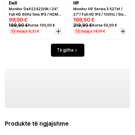
Dell
HP
Monitor Dell E2422HN / 24"
Monitor HP Series 5 527sf /
Full HD 60Hz 5ms IPS / HDMI,
27"/ Full HD IPS / 100Hz / 5ms
99,90 €
169,90 €
VGA - e zezë
/ HDMI+VGA - Zezë/Argjendi
199,90 €
219,90 €
Kurse 100,00 €
Kurse 50,00 €
12 muaj x 8,33 €
12 muaj x 14,16 €
Të gjitha
Produkte të ngjajshme