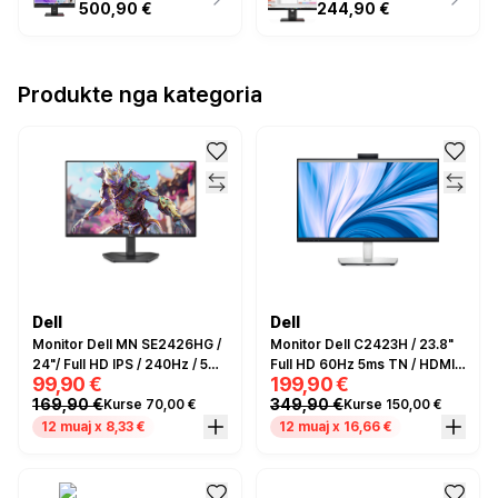
500,90 €
244,90 €
Produkte nga kategoria
Dell
Dell
Monitor Dell MN SE2426HG /
Monitor Dell C2423H / 23.8"
24"/ Full HD IPS / 240Hz / 5ms
Full HD 60Hz 5ms TN / HDMI,
99,90 €
199,90 €
/ HDMI+DP - Zezë
DP / Video Conferencing /
169,90 €
349,90 €
Kurse 70,00 €
Kurse 150,00 €
Microphone/camera - e zezë
/ Hiri
12 muaj x 8,33 €
12 muaj x 16,66 €