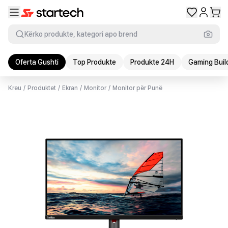
Kërko produkte, kategori apo brend
Oferta Gushti
Top Produkte
Produkte 24H
Gaming Buil
Kreu
/
Produktet
/
Ekran
/
Monitor
/
Monitor për Punë