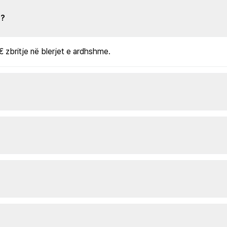
s?
€ zbritje në blerjet e ardhshme.