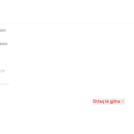
ion
sion
ays
stems
Shfaq të gjitha