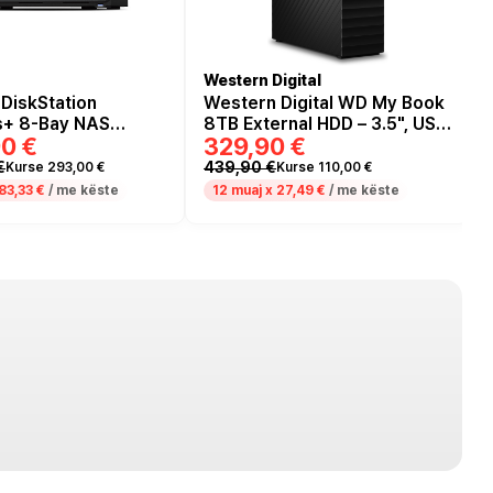
Western Digital
DiskStation
Western Digital WD My Book
+ 8-Bay NAS
8TB External HDD – 3.5", USB
90 €
329,90 €
 AMD Ryzen V1780B,
3.0, Black
DDR4, 10GbE, M.2
€
439,90 €
Kurse 293,00 €
Kurse 110,00 €
D Cache
83,33 €
/ me këste
12 muaj x
27,49 €
/ me këste