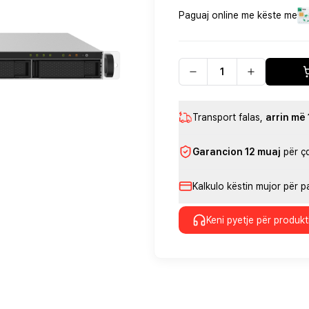
Paguaj online me këste me
Transport falas
,
arrin më
Garancion 12 muaj
për ç
Kalkulo këstin mujor për 
Keni pyetje për produkt