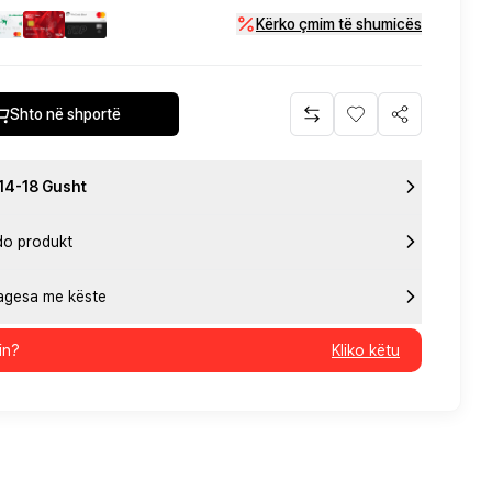
Kërko çmim të shumicës
Shto në shportë
 14-18 Gusht
do produkt
pagesa me këste
in?
Kliko këtu