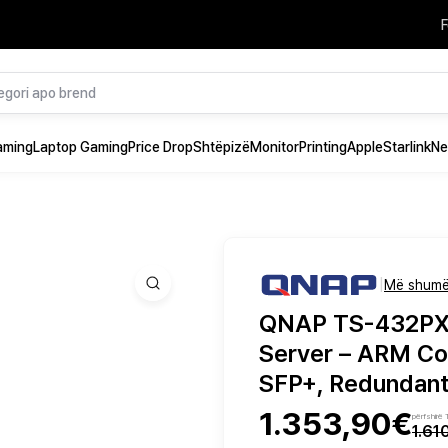
F
aming
Laptop Gaming
Price Drop
Shtëpizë
Monitor
Printing
Apple
Starlink
Ne
|
Më shumë
QNAP TS-432PX
Server – ARM Co
SFP+, Redundan
1.353,90€
përfshirë
1.61