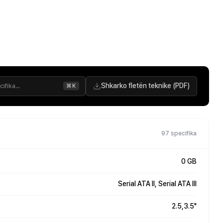
Shkarko fletën teknike (PDF)
⌘K
97 specifika
0 GB
Serial ATA II, Serial ATA III
2.5,3.5"