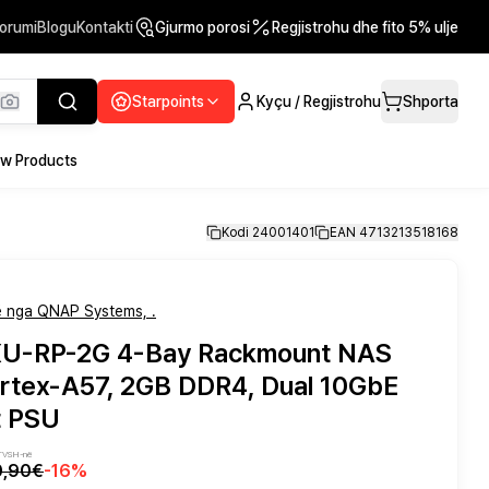
orumi
Blogu
Kontakti
Gjurmo porosi
Regjistrohu dhe fito 5% ulje
Starpoints
Kyçu / Regjistrohu
Shporta
w Products
Kodi 24001401
EAN 4713213518168
 nga QNAP Systems, .
U-RP-2G 4-Bay Rackmount NAS
rtex-A57, 2GB DDR4, Dual 10GbE
t PSU
 TVSH-në
0,90€
-
16
%