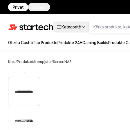
Privat
Biznes
Kategoritë
Oferta Gushti
Top Produkte
Produkte 24H
Gaming Builds
Produkte G
Kreu
/
Produktet
/
Kompjuter
/
Server
/
NAS