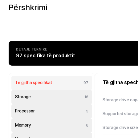
Përshkrimi
DETAJE TEKNIKE
97 specifika të produktit
Të gjitha speci
Të gjitha specifikat
97
Storage
16
Storage drive cap
Processor
5
Supported storage
Memory
6
Storage drive siz