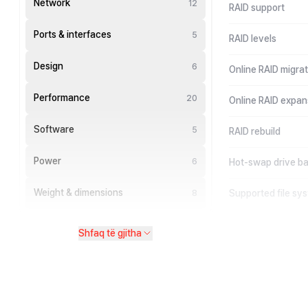
Network
12
RAID support
Ports & interfaces
5
RAID levels
Design
6
Online RAID migrat
Performance
20
Online RAID expan
Software
5
RAID rebuild
Power
6
Hot-swap drive b
Weight & dimensions
Supported file sy
8
Shfaq të gjitha