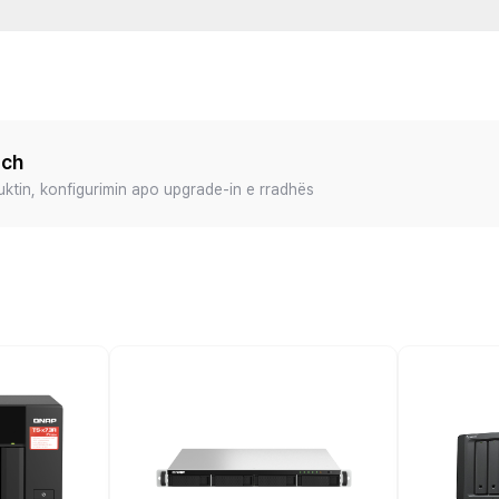
ech
duktin, konfigurimin apo upgrade-in e rradhës