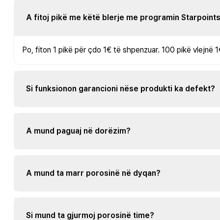
A fitoj pikë me këtë blerje me programin Starpoint
Po, fiton 1 pikë për çdo 1€ të shpenzuar. 100 pikë vlejnë 1
Si funksionon garancioni nëse produkti ka defekt?
A mund paguaj në dorëzim?
A mund ta marr porosinë në dyqan?
Si mund ta gjurmoj porosinë time?