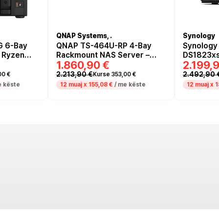
QNAP Systems, .
Synology
 6-Bay
QNAP TS-464U-RP 4-Bay
Synology 
 Ryzen
Rackmount NAS Server –
DS1823xs
1.860,90 €
2.199,
, 2x
Intel Celeron N5095, 4/8GB
Server –
 SSD
DDR4, 2x 2.5GbE, Redundant
8GB ECC 
2.213,90 €
2.492,90 
00 €
Kurse 353,00 €
Power Supply
NVMe SS
e këste
12 muaj x
155,08 €
/ me këste
12 muaj x
1