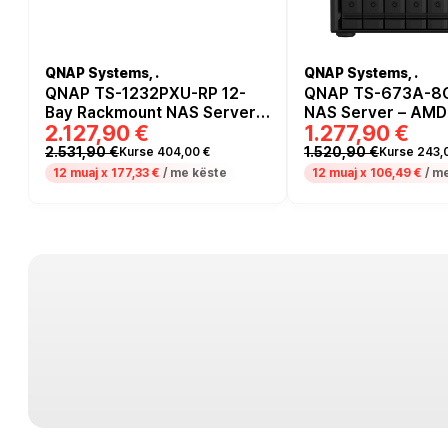
QNAP Systems, .
QNAP Systems, .
QNAP TS-1232PXU-RP 12-
QNAP TS-673A-8G
Bay Rackmount NAS Server –
NAS Server – AMD
2.127,90 €
1.277,90 €
ARM Cortex-A57, 4GB DDR4,
V1500B, 8GB DDR4
10GbE SFP+, Redundant PSU
2.5GbE, M.2 NVMe
2.531,90 €
1.520,90 €
Kurse 404,00 €
Kurse 243,
Cache
12 muaj x
177,33 €
/ me këste
12 muaj x
106,49 €
/ m