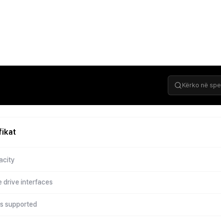
fikat
acity
 drive interfaces
es supported