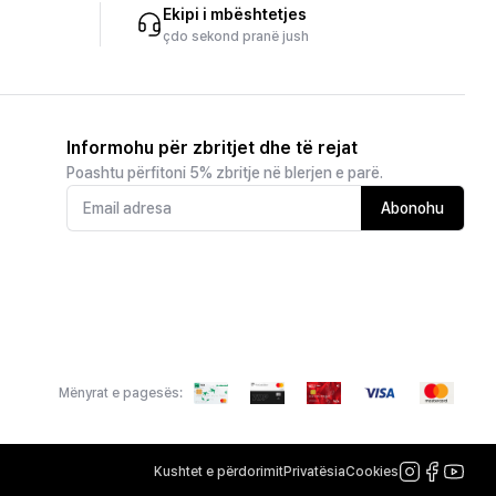
Ekipi i mbështetjes
çdo sekond pranë jush
Informohu për zbritjet dhe të rejat
Poashtu përfitoni 5% zbritje në blerjen e parë.
Abonohu
Mënyrat e pagesës:
Kushtet e përdorimit
Privatësia
Cookies