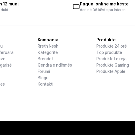
n 12 muaj
Paguaj online me këste
odukt
deri në 36 këste pa interes
Kompania
Produkte
hu
Rreth Nesh
Produkte 24 orë
feruara
Kategoritë
Top produkte
ive
Brendet
Produktet e reja
ogarisë
Qendra e ndihmës
Produkte Gaming
Forumi
Produkte Apple
Blogu
jes
Kontakti