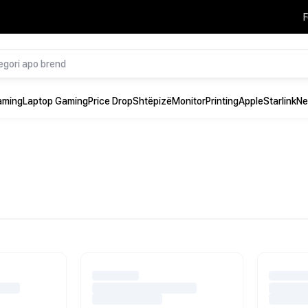
F
aming
Laptop Gaming
Price Drop
Shtëpizë
Monitor
Printing
Apple
Starlink
Ne