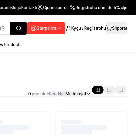
orumi
Blogu
Kontakti
Gjurmo porosi
Regjistrohu dhe fito 5% ulje
Starpoints
Kyçu / Regjistrohu
Shporta
w Products
0
produkte
Rënditja:
Më të rejat