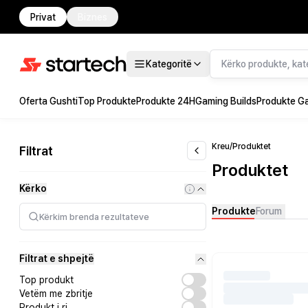
Privat
Biznes
Kategoritë
Oferta Gushti
Top Produkte
Produkte 24H
Gaming Builds
Produkte G
Kreu
/
Produktet
Filtrat
Produktet
Kërko
Produkte
Forum
Filtrat e shpejtë
Top produkt
Vetëm me zbritje
Produkt i ri