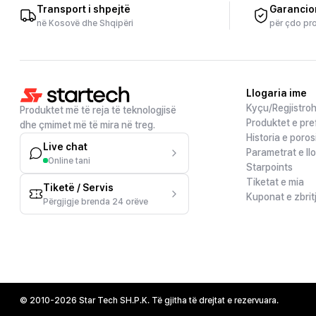
Transport i shpejtë
Garancio
në Kosovë dhe Shqipëri
për çdo pr
Llogaria ime
Kyçu/Regjistro
Produktet më të reja të teknologjisë
Produktet e pre
dhe çmimet më të mira në treg.
Historia e poros
Live chat
Parametrat e ll
Online tani
Starpoints
Tiketat e mia
Tiketë / Servis
Kuponat e zbrit
Përgjigje brenda 24 orëve
© 2010-2026 Star Tech SH.P.K. Të gjitha të drejtat e rezervuara.