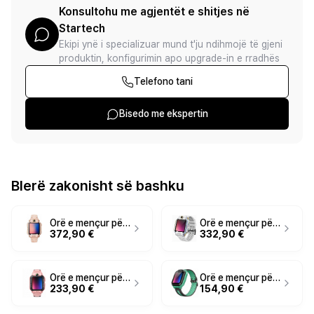
Konsultohu me agjentët e shitjes në
Startech
Ekipi ynë i specializuar mund t'ju ndihmojë të gjeni
produktin, konfigurimin apo upgrade-in e rradhës
Telefono tani
Bisedo me ekspertin
Blerë zakonisht së bashku
Orë e mençur për fëmijë imoo Watch Phone X10 / 1.6"– Rozë
Orë e mençur për fëmijë imoo Watch Phone X10 / 1.6"– Bardhë
372,90 €
332,90 €
Orë e mençur për fëmijë imoo Watch Phone Z7 / 1.3"– Rozë
Orë e mençur për fëmijë imoo Watch Phone Z1 / 1.3"– Gjelbër
233,90 €
154,90 €