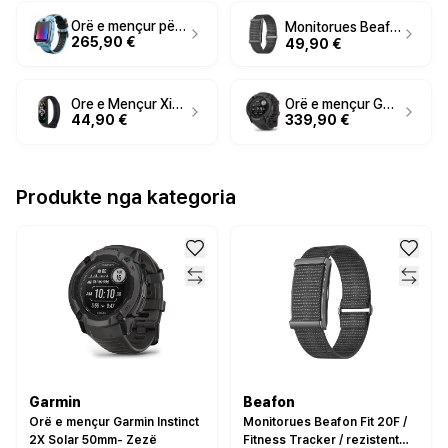
Orë e mençur për fëmijë Imoo Watch Z7 / 1.3"– Blu
Monitorues Beafon Fit 20F / Fitness Tracker / rezistent ndaj ujit IP68 / Bluetooth / Monitorim (SpO₂) – Zezë
265,90 €
49,90 €
Ore e Mençur Xiaomi Smart Band 7 – Smartwatch Fitness me AMOLED 1.62
Orë e mençur Garmin Instinct 2X Solar 50mm- Zezë
44,90 €
339,90 €
Produkte nga kategoria
Garmin
Beafon
Orë e mençur Garmin Instinct
Monitorues Beafon Fit 20F /
2X Solar 50mm- Zezë
Fitness Tracker / rezistent