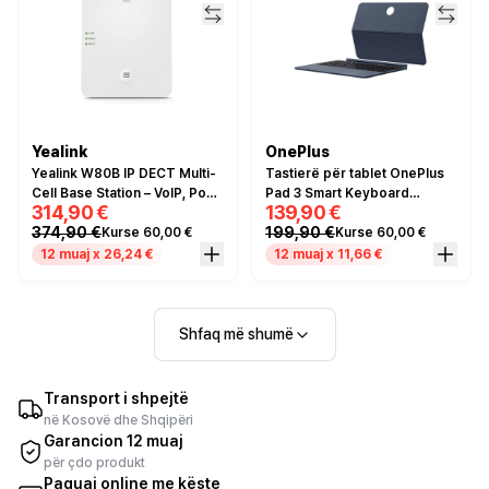
Yealink
OnePlus
Yealink W80B IP DECT Multi-
Tastierë për tablet OnePlus
Cell Base Station – VoIP, PoE,
Pad 3 Smart Keyboard
314,90 €
139,90 €
HD Voice, deri 100 Handsets,
QWERTY – Blu
374,90 €
199,90 €
Kurse 60,00 €
Kurse 60,00 €
30 Base Stations, i bardhë
12 muaj x 26,24 €
12 muaj x 11,66 €
Shfaq më shumë
Transport i shpejtë
në Kosovë dhe Shqipëri
Garancion 12 muaj
për çdo produkt
Paguaj online me këste