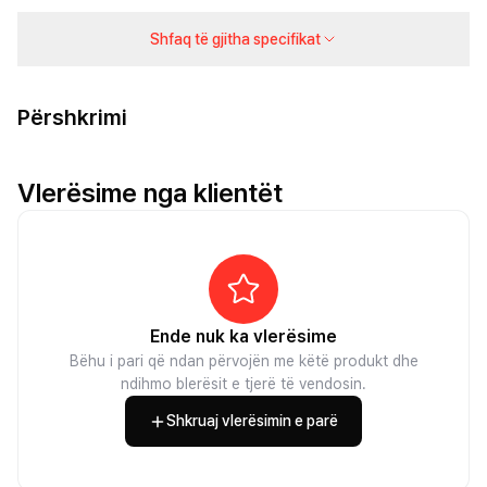
Shfaq të gjitha specifikat
Përshkrimi
Vlerësime nga klientët
Ende nuk ka vlerësime
Bëhu i pari që ndan përvojën me këtë produkt dhe
ndihmo blerësit e tjerë të vendosin.
Shkruaj vlerësimin e parë