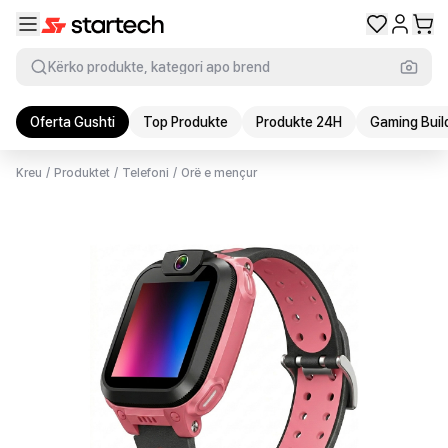
Kërko produkte, kategori apo brend
Oferta Gushti
Top Produkte
Produkte 24H
Gaming Buil
Kreu
/
Produktet
/
Telefoni
/
Orë e mençur