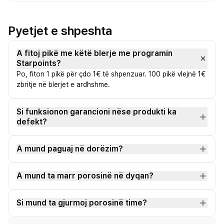
Pyetjet e shpeshta
A fitoj pikë me këtë blerje me programin
Starpoints?
Po, fiton 1 pikë për çdo 1€ të shpenzuar. 100 pikë vlejnë 1€
zbritje në blerjet e ardhshme.
Si funksionon garancioni nëse produkti ka
defekt?
A mund paguaj në dorëzim?
A mund ta marr porosinë në dyqan?
Si mund ta gjurmoj porosinë time?