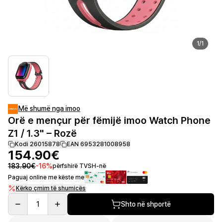
1
/
1
Më shumë nga imoo
Orë e mençur për fëmijë imoo Watch Phone
Z1 / 1.3" – Rozë
Kodi 26015878
EAN 6953281008958
154.90€
183.90€
-
16
%
përfshirë TVSH-në
Paguaj online me këste me
Kërko çmim të shumicës
1
Shto në shportë