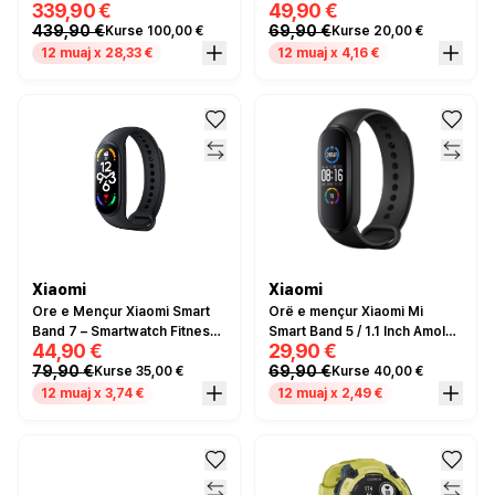
339,90 €
49,90 €
ndaj ujit IP68 / Bluetooth /
439,90 €
69,90 €
Kurse 100,00 €
Kurse 20,00 €
Monitorim (SpO₂) – Zezë
12 muaj x 28,33 €
12 muaj x 4,16 €
Xiaomi
Xiaomi
Ore e Mençur Xiaomi Smart
Orë e mençur Xiaomi Mi
Band 7 – Smartwatch Fitness
Smart Band 5 / 1.1 Inch Amoled
44,90 €
29,90 €
me AMOLED 1.62
/ Heart and Sleep Monitoring
79,90 €
69,90 €
Kurse 35,00 €
Kurse 40,00 €
/ Remote Camera Control / E
zezë
12 muaj x 3,74 €
12 muaj x 2,49 €