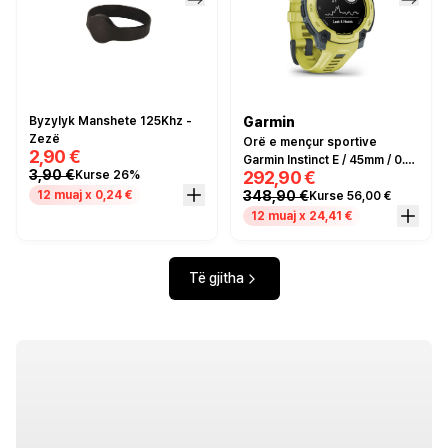
Byzylyk Manshete 125Khz -
Garmin
Zezë
Orë e mençur sportive
2,90 €
Garmin Instinct E / 45mm / 0.9"
3,90 €
292,90 €
Kurse 26%
- Verdhë/Zezë
348,90 €
12 muaj x 0,24 €
Kurse 56,00 €
12 muaj x 24,41 €
Të gjitha