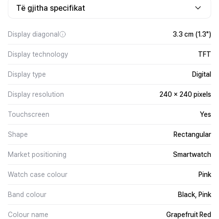
Të gjitha specifikat
Display diagonal
3.3 cm (1.3")
Display technology
TFT
Display type
Digital
Display resolution
240 x 240 pixels
Touchscreen
Yes
Shape
Rectangular
Market positioning
Smartwatch
Watch case colour
Pink
Band colour
Black, Pink
Colour name
Grapefruit Red