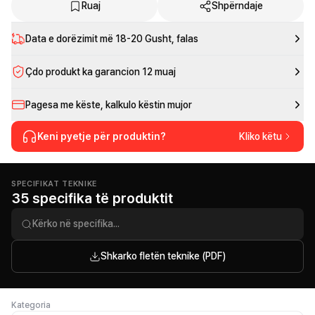
Ruaj
Shpërndaje
Data e dorëzimit më
18-20 Gusht
, falas
Çdo produkt ka garancion 12 muaj
Pagesa me këste, kalkulo këstin mujor
Keni pyetje për produktin?
Kliko këtu
SPECIFIKAT TEKNIKE
35 specifika të produktit
Shkarko fletën teknike (PDF)
Kategoria