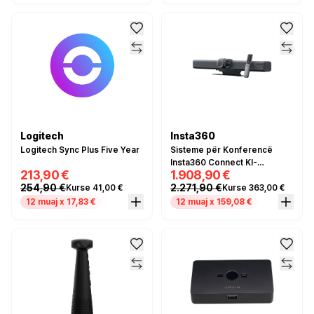
Logitech
Insta360
Logitech Sync Plus Five Year
Sisteme për Konferencë
Insta360 Connect KI-
213,90 €
1.908,90 €
Videobar
254,90 €
2.271,90 €
Kurse 41,00 €
Kurse 363,00 €
12 muaj x 17,83 €
12 muaj x 159,08 €