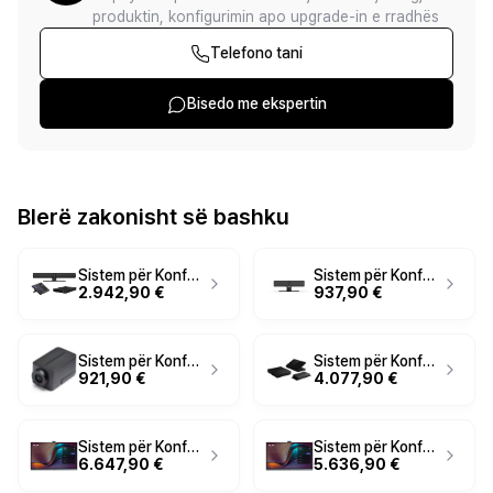
produktin, konfigurimin apo upgrade-in e rradhës
Telefono tani
Bisedo me ekspertin
Blerë zakonisht së bashku
Sistem për Konferencë Jabra PanaCast 50 Room System - Zezë
Sistem për Konferencë Jabra PanaCast U30 Video Bar / 4K / USB - Zezë
2.942,90 €
937,90 €
Sistem për Konferencë Jabra Cam IQ / 1080p / USB-C - Zezë
Sistem për Konferencë Lenovo ThinkSmart Core Gen 2 Kit / Intel Core Ultra 5 135H / 16GB DDR5 / 256GB - Zezë
921,90 €
4.077,90 €
Sistem për Konferencë Yealink MeetingBoard Pro 86 / 86" / 4K / Android - Hiri
Sistem për Konferencë Yealink MeetingBoard Pro 75 / 75" / 4K / Android - Hiri
6.647,90 €
5.636,90 €