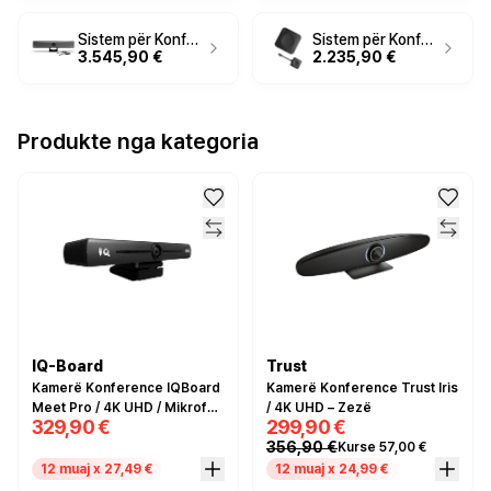
Sistem për Konferencë Barco ClickShare Bar Pro / 4K / Wireless - Hiri
Sistem për Konferencë Barco ClickShare Bar Core / 4K / Wireless - Hiri
3.545,90 €
2.235,90 €
Produkte nga kategoria
IQ-Board
Trust
Kamerë Konference IQBoard
Kamerë Konference Trust Iris
Meet Pro / 4K UHD / Mikrofon
/ 4K UHD – Zezë
329,90 €
299,90 €
i integruar / USB
356,90 €
Kurse 57,00 €
12 muaj x 27,49 €
12 muaj x 24,99 €