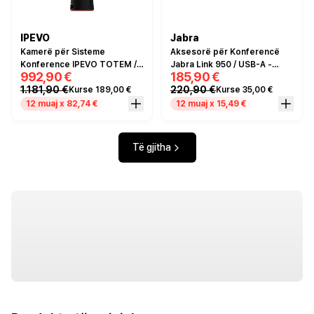
IPEVO
Jabra
Kamerë për Sisteme
Aksesorë për Konferencë
Konference IPEVO TOTEM /
Jabra Link 950 / USB-A -
992,90 €
185,90 €
360° – Zezë
Zezë
1.181,90 €
220,90 €
Kurse 189,00 €
Kurse 35,00 €
12 muaj x 82,74 €
12 muaj x 15,49 €
Të gjitha