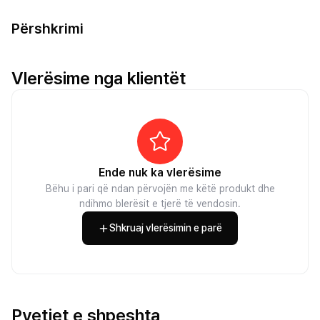
Përshkrimi
Vlerësime nga klientët
Ende nuk ka vlerësime
Bëhu i pari që ndan përvojën me këtë produkt dhe
ndihmo blerësit e tjerë të vendosin.
Shkruaj vlerësimin e parë
Pyetjet e shpeshta