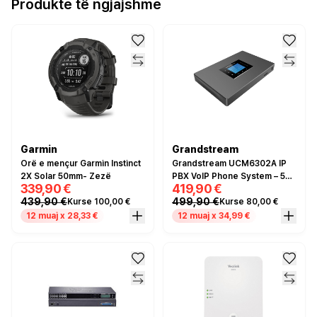
Produkte të ngjajshme
Garmin
Grandstream
Orë e mençur Garmin Instinct
Grandstream UCM6302A IP
2X Solar 50mm- Zezë
PBX VoIP Phone System – 500
339,90 €
419,90 €
Users, 75 Calls, 2×FXO,
439,90 €
499,90 €
Kurse 100,00 €
Kurse 80,00 €
2×FXS
12 muaj x 28,33 €
12 muaj x 34,99 €