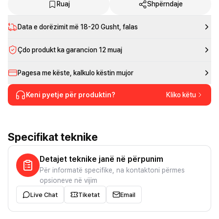
Ruaj
Shpërndaje
Data e dorëzimit më
18-20 Gusht
, falas
Çdo produkt ka garancion 12 muaj
Pagesa me këste, kalkulo këstin mujor
Keni pyetje për produktin?
Kliko këtu
Specifikat teknike
Detajet teknike janë në përpunim
Për informatë specifike, na kontaktoni përmes
opsioneve në vijim
Live Chat
Tiketat
Email