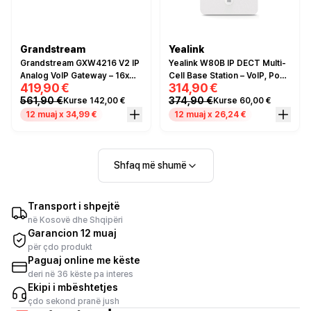
Grandstream
Yealink
Grandstream GXW4216 V2 IP
Yealink W80B IP DECT Multi-
Analog VoIP Gateway – 16x
Cell Base Station – VoIP, PoE,
419,90 €
314,90 €
FXS RJ11, 1x Gigabit Ethernet,
HD Voice, deri 100 Handsets,
561,90 €
374,90 €
Kurse 142,00 €
Kurse 60,00 €
SIP, T.38 Fax, Rack/Desktop
30 Base Stations, i bardhë
Mount, i zi
12 muaj x 34,99 €
12 muaj x 26,24 €
Shfaq më shumë
Transport i shpejtë
në Kosovë dhe Shqipëri
Garancion 12 muaj
për çdo produkt
Paguaj online me këste
deri në 36 këste pa interes
Ekipi i mbështetjes
çdo sekond pranë jush