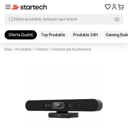
Kërko produkte, kategori apo brend
Oferta Gushti
Top Produkte
Produkte 24H
Gaming Buil
Kreu
/
Produktet
/
Telefoni
/
Sisteme për Konferencë