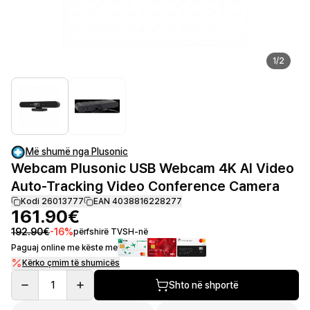
1
/
2
Më shumë nga Plusonic
Webcam Plusonic USB Webcam 4K AI Video
Auto-Tracking Video Conference Camera
Kodi 26013777
EAN 4038816228277
161.90€
192.90€
-
16
%
përfshirë TVSH-në
Paguaj online me këste me
Kërko çmim të shumicës
1
Shto në shportë