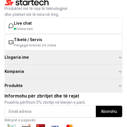
Produktet më të reja të teknologjisë
dhe çmimet më të mira në treg.
Live chat
Online tani
Tiketë / Servis
Përgjigje brenda 24 orëve
Llogaria ime
Kompania
Produkte
Informohu për zbritjet dhe të rejat
Poashtu përfitoni 5% zbritje në blerjen e parë.
Abonohu
Mënyrat e pagesës: