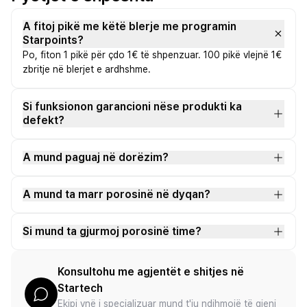
A fitoj pikë me këtë blerje me programin
Starpoints?
Po, fiton 1 pikë për çdo 1€ të shpenzuar. 100 pikë vlejnë 1€
zbritje në blerjet e ardhshme.
Si funksionon garancioni nëse produkti ka
defekt?
A mund paguaj në dorëzim?
A mund ta marr porosinë në dyqan?
Si mund ta gjurmoj porosinë time?
Konsultohu me agjentët e shitjes në
Startech
Ekipi ynë i specializuar mund t'ju ndihmojë të gjeni