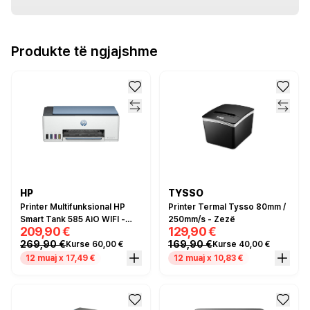
Produkte të ngjajshme
HP
TYSSO
Printer Multifunksional HP
Printer Termal Tysso 80mm /
Smart Tank 585 AiO WIFI -
250mm/s - Zezë
209,90 €
129,90 €
Blu/Bardhë
269,90 €
169,90 €
Kurse 60,00 €
Kurse 40,00 €
12 muaj x 17,49 €
12 muaj x 10,83 €