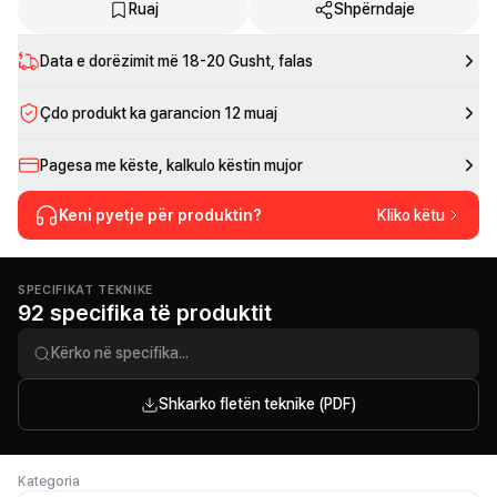
Ruaj
Shpërndaje
Data e dorëzimit më
18-20 Gusht
, falas
Çdo produkt ka garancion 12 muaj
Pagesa me këste, kalkulo këstin mujor
Keni pyetje për produktin?
Kliko këtu
SPECIFIKAT TEKNIKE
92 specifika të produktit
Shkarko fletën teknike (PDF)
Kategoria