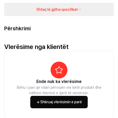
Shfaq të gjitha specifikat
Përshkrimi
Vlerësime nga klientët
Ende nuk ka vlerësime
Bëhu i pari që ndan përvojën me këtë produkt dhe
ndihmo blerësit e tjerë të vendosin.
Shkruaj vlerësimin e parë