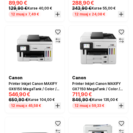
89,90 €
288,90 €
Scan / A4 / Color / Up to 20
Zezë
129,90 €
343,90 €
Kurse 40,00 €
Kurse 55,00 €
ppm / Bluetooth / Wifi / e
bardhë
12 muaj x 7,49 €
12 muaj x 24,08 €
Canon
Canon
Printer Inkjet Canon MAXIFY
Printer Inkjet Canon MAXIFY
GX6150 MegaTank / Color /
GX7150 MegaTank / Color /
546,90 €
711,90 €
3-in-1 - Bardhë / Zezë
4-in-1 - Bardhë / Zezë
650,90 €
846,90 €
Kurse 104,00 €
Kurse 135,00 €
12 muaj x 45,58 €
12 muaj x 59,33 €