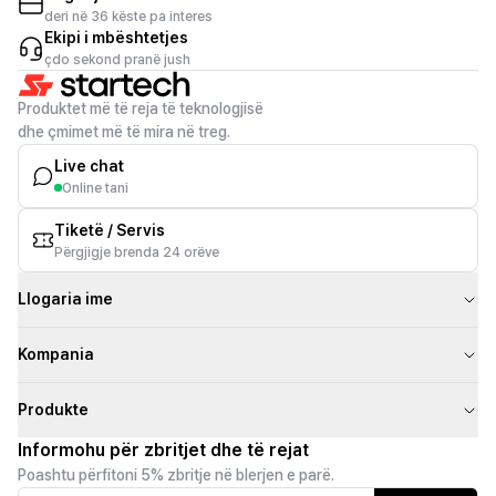
deri në 36 këste pa interes
Ekipi i mbështetjes
çdo sekond pranë jush
Produktet më të reja të teknologjisë
dhe çmimet më të mira në treg.
Live chat
Online tani
Tiketë / Servis
Përgjigje brenda 24 orëve
Llogaria ime
Kompania
Produkte
Informohu për zbritjet dhe të rejat
Poashtu përfitoni 5% zbritje në blerjen e parë.