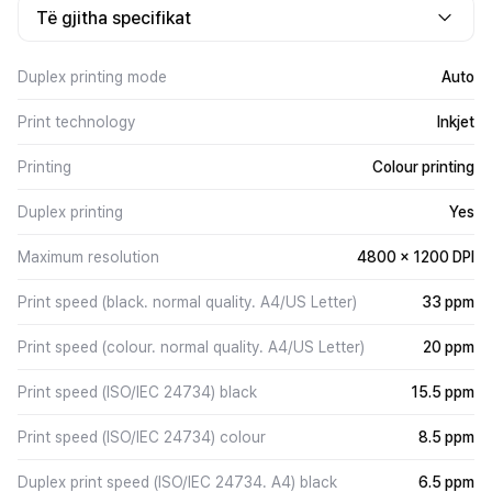
Të gjitha specifikat
Duplex printing mode
Auto
Print technology
Inkjet
Printing
Colour printing
Duplex printing
Yes
Maximum resolution
4800 x 1200 DPI
Print speed (black. normal quality. A4/US Letter)
33 ppm
Print speed (colour. normal quality. A4/US Letter)
20 ppm
Print speed (ISO/IEC 24734) black
15.5 ppm
Print speed (ISO/IEC 24734) colour
8.5 ppm
Duplex print speed (ISO/IEC 24734. A4) black
6.5 ppm