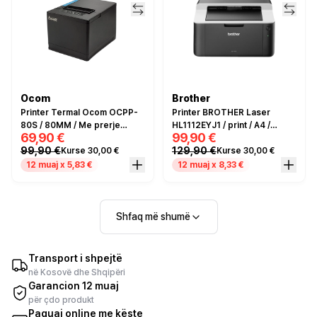
Ocom
Brother
Printer Termal Ocom OCPP-
Printer BROTHER Laser
80S / 80MM / Me prerje
HL1112EYJ1 / print / A4 /
69,90 €
99,90 €
automatike /
bardh e zi / Up to 20 ppm / Gri
99,90 €
129,90 €
Kurse 30,00 €
Kurse 30,00 €
Usb+RS232+LAN port / I zi
12 muaj x 5,83 €
12 muaj x 8,33 €
Shfaq më shumë
Transport i shpejtë
në Kosovë dhe Shqipëri
Garancion 12 muaj
për çdo produkt
Paguaj online me këste