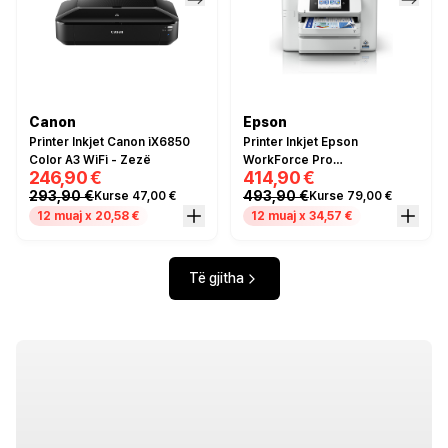
Canon
Epson
Printer Inkjet Canon iX6850
Printer Inkjet Epson
Color A3 WiFi - Zezë
WorkForce Pro
246,90 €
414,90 €
WF‑C4810DTWF /
293,90 €
493,90 €
Kurse 47,00 €
Kurse 79,00 €
Multifunction
(Print/Copy/Scan/Fax)
12 muaj x 20,58 €
12 muaj x 34,57 €
Të gjitha