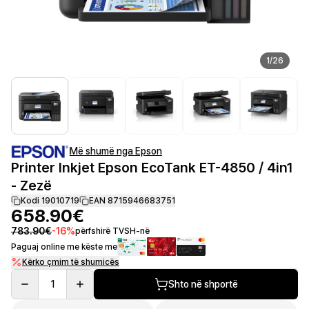
1
/
26
Më shumë nga Epson
Printer Inkjet Epson EcoTank ET-4850 / 4in1
- Zezë
Kodi 19010719
EAN 8715946683751
658.90€
783.90€
-
16
%
përfshirë TVSH-në
Paguaj online me këste me
Kërko çmim të shumicës
1
Shto në shportë