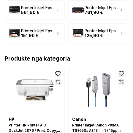
Printer Inkjet Epson EcoTank ET-15000 A3 - Zezë
Printer Inkjet Epson EcoTank ET-8550 / A3 - Zezë
561,90 €
761,90 €
Printer Inkjet Epson WorkForce WF-2960 / A4 - Zezë
Printer Inkjet Epson WorkForce WF-2910DWF / A4 - Zezë
151,90 €
125,90 €
Produkte nga kategoria
HP
Canon
Printer HP Printer AiO
Printer Inkjet Canon PIXMA
DeskJet 2876 / Print, Copy,
TS9550a A3/ 3-in-1 / 15ppm–