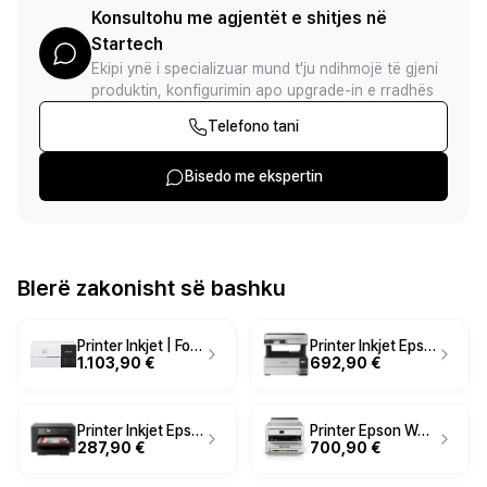
Konsultohu me agjentët e shitjes në
Startech
Ekipi ynë i specializuar mund t'ju ndihmojë të gjeni
produktin, konfigurimin apo upgrade-in e rradhës
Telefono tani
Bisedo me ekspertin
Blerë zakonisht së bashku
Printer Inkjet | Fotografik Epson SureLab SL-D500 / 1440x720 DPI / 10x15cm / 4.17 foto/min - i Bardhë
Printer Inkjet Epson EcoTank ET-5170 / 4in1 - Bardhë / Zezë
1.103,90 €
692,90 €
Printer Inkjet Epson WorkForce WF-7310DTW / A3 / A4 - Zezë
Printer Epson WorkForce Pro WF-C5390DW Inkjet / A4 / LAN / Wi-Fi - Bardhë / Zezë
287,90 €
700,90 €