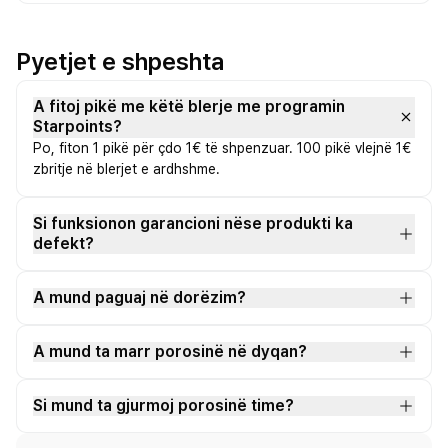
Pyetjet e shpeshta
A fitoj pikë me këtë blerje me programin
Starpoints?
Po, fiton 1 pikë për çdo 1€ të shpenzuar. 100 pikë vlejnë 1€
zbritje në blerjet e ardhshme.
Si funksionon garancioni nëse produkti ka
defekt?
A mund paguaj në dorëzim?
A mund ta marr porosinë në dyqan?
Si mund ta gjurmoj porosinë time?