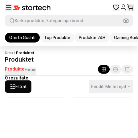
Kërko produkte, kategori apo brend
Oferta Gushti
Top Produkte
Produkte 24H
Gaming Buil
Kreu
/
Produktet
Produktet
Produkte
Forum
0 rezultate
Filtrat
Rëndit: Më të rejat