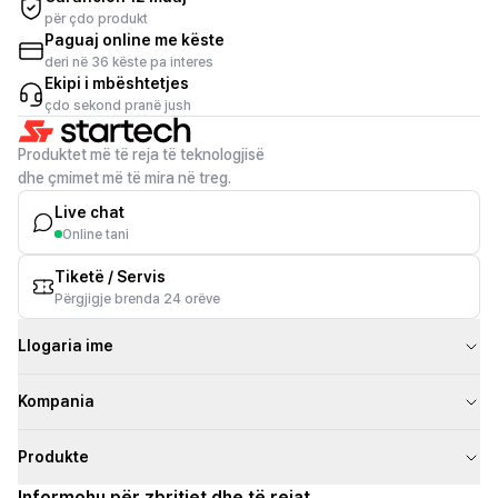
për çdo produkt
Paguaj online me këste
deri në 36 këste pa interes
Ekipi i mbështetjes
çdo sekond pranë jush
Produktet më të reja të teknologjisë
dhe çmimet më të mira në treg.
Live chat
Online tani
Tiketë / Servis
Përgjigje brenda 24 orëve
Llogaria ime
Kompania
Produkte
Informohu për zbritjet dhe të rejat