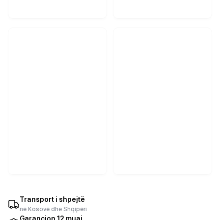
Transport i shpejtë
në Kosovë dhe Shqipëri
Garancion 12 muaj