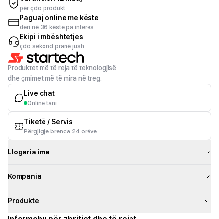
për çdo produkt
Paguaj online me këste
deri në 36 këste pa interes
Ekipi i mbështetjes
çdo sekond pranë jush
Produktet më të reja të teknologjisë
dhe çmimet më të mira në treg.
Live chat
Online tani
Tiketë / Servis
Përgjigje brenda 24 orëve
Llogaria ime
Kompania
Produkte
Informohu për zbritjet dhe të rejat