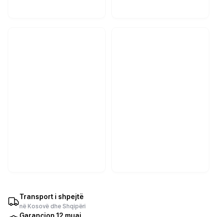
Transport i shpejtë
në Kosovë dhe Shqipëri
Garancion 12 muaj