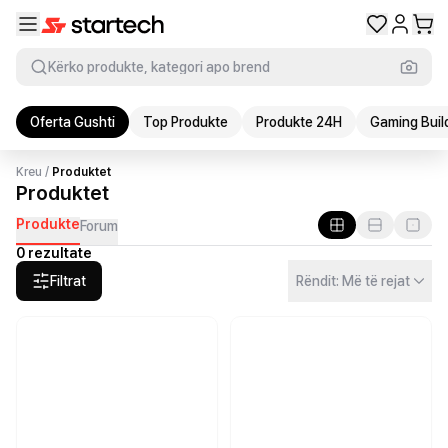
Kërko produkte, kategori apo brend
Oferta Gushti
Top Produkte
Produkte 24H
Gaming Buil
Kreu
/
Produktet
Produktet
Produkte
Forum
0 rezultate
Filtrat
Rëndit: Më të rejat