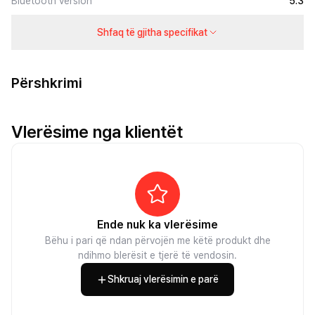
Bluetooth version
5.3
Shfaq të gjitha specifikat
Përshkrimi
Vlerësime nga klientët
Ende nuk ka vlerësime
Bëhu i pari që ndan përvojën me këtë produkt dhe
ndihmo blerësit e tjerë të vendosin.
Shkruaj vlerësimin e parë