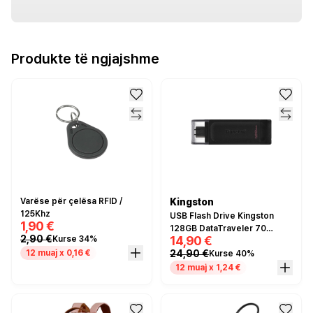
Produkte të ngjajshme
Varëse për çelësa RFID /
Kingston
125Khz
USB Flash Drive Kingston
1,90 €
128GB DataTraveler 70
2,90 €
14,90 €
Kurse 34%
Type-C - Zezë
24,90 €
12 muaj x 0,16 €
Kurse 40%
12 muaj x 1,24 €