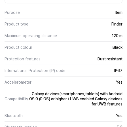
Purpose
Item
Product type
Finder
Maximum operating distance
120 m
Product colour
Black
Protection features
Dust resistant
International Protection (IP) code
IP67
Accelerometer
Yes
Galaxy devices(smartphones,tablets) with Android
Compatibility
OS 9 (P OS) or higher / UWB enabled Galaxy devices
for UWB features
Bluetooth
Yes