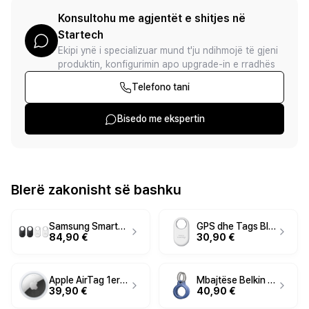
Konsultohu me agjentët e shitjes në
Startech
Ekipi ynë i specializuar mund t'ju ndihmojë të gjeni
produktin, konfigurimin apo upgrade-in e rradhës
Telefono tani
Bisedo me ekspertin
Blerë zakonisht së bashku
Samsung SmartTag 2 EI-T5600 4 copë 2x te zeza + 2x te bardha
GPS dhe Tags Bluetooth Tracker Samsung SmartTag 2 EI-T5600 - Bardhë
84,90 €
30,90 €
Apple AirTag 1er-Pack – Bardhë
Mbajtëse Belkin për Apple AirTag 2 copa, e kaltër
39,90 €
40,90 €