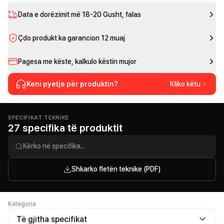
Data e dorëzimit më
18-20 Gusht
, falas
Çdo produkt ka garancion 12 muaj
Pagesa me këste, kalkulo këstin mujor
Keni pyetje për produktin?
Kliko këtu
SPECIFIKAT TEKNIKE
27 specifika të produktit
Shkarko fletën teknike (PDF)
Kategoria
Të gjitha specifikat