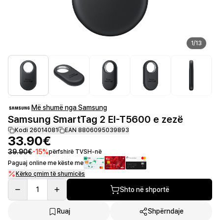
1
/
13
Më shumë nga Samsung
Samsung SmartTag 2 EI-T5600 e zezë
Kodi 26014081
EAN 8806095039893
33.90€
39.90€
-
15
%
përfshirë TVSH-në
Paguaj online me këste me
Kërko çmim të shumicës
1
Shto në shportë
Ruaj
Shpërndaje