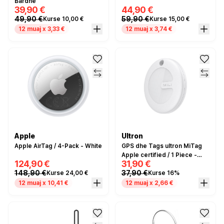
Bardhë
39,90 €
44,90 €
49,90 €
59,90 €
Kurse 10,00 €
Kurse 15,00 €
12 muaj x 3,33 €
12 muaj x 3,74 €
Apple
Ultron
Apple AirTag / 4-Pack - White
GPS dhe Tags ultron MiTag
Apple certified / 1 Piece -
124,90 €
31,90 €
Bardhë
148,90 €
37,90 €
Kurse 24,00 €
Kurse 16%
12 muaj x 10,41 €
12 muaj x 2,66 €