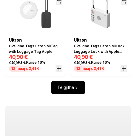
Ultron
Ultron
GPS dhe Tags ultron MiTag
GPS dhe Tags ultron MiLock
with Luggage Tag Apple
Luggage Lock with Apple
40,90 €
40,90 €
certified / 1 Piece - Zezë
certified Tag / 1 Piece -
48,90 €
48,90 €
Kurse 16%
Kurse 16%
Bardhë
12 muaj x 3,41 €
12 muaj x 3,41 €
Të gjitha