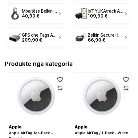
Mbajtëse Belkin për Apple AirTag 2 copa, të zeza
IoT YUKAtrack AIO GPS OBD2 Car Tracker with SIM + Data Flat
40,90 €
109,90 €
GPS dhe Tags ANKER / Prime USB-C Charger / 250W / 6 Ports / GaNPrime / 2.26" LCD Display / Smart Power Control - Zezë
Belkin Secure Holder for Apple AirTag 4Pack – Zezë
209,90 €
66,90 €
Produkte nga kategoria
Apple
Apple
Apple AirTag 1er-Pack –
Apple AirTag / 1-Pack - White