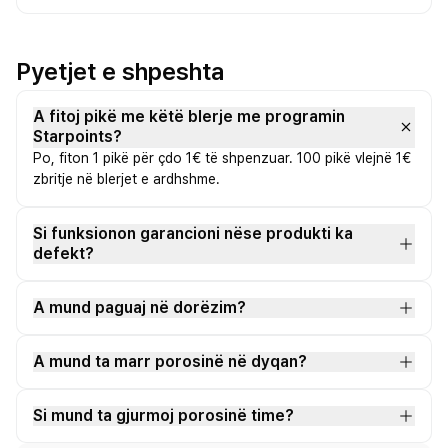
Pyetjet e shpeshta
A fitoj pikë me këtë blerje me programin
Starpoints?
Po, fiton 1 pikë për çdo 1€ të shpenzuar. 100 pikë vlejnë 1€
zbritje në blerjet e ardhshme.
Si funksionon garancioni nëse produkti ka
defekt?
A mund paguaj në dorëzim?
A mund ta marr porosinë në dyqan?
Si mund ta gjurmoj porosinë time?