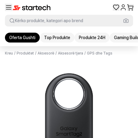
Kërko produkte, kategori apo brend
Oferta Gushti
Top Produkte
Produkte 24H
Gaming Buil
Kreu
/
Produktet
/
Aksesorë
/
Aksesorë tjera
/
GPS dhe Tags