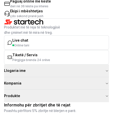
Paguaj online me këste
deri në 36 këste pa interes
Ekipi i mbështetjes
çdo sekond pranë jush
Produktet më të reja të teknologjisë
dhe çmimet më të mira në treg.
Live chat
Online tani
Tiketë / Servis
Përgjigje brenda 24 orëve
Llogaria ime
Kompania
Produkte
Informohu për zbritjet dhe të rejat
Poashtu përfitoni 5% zbritje në blerjen e parë.