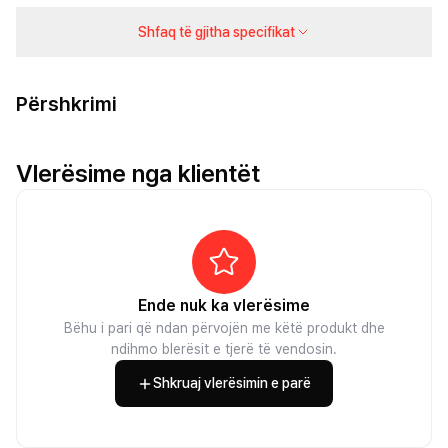
Shfaq të gjitha specifikat
Përshkrimi
Vlerësime nga klientët
Ende nuk ka vlerësime
Bëhu i pari që ndan përvojën me këtë produkt dhe
ndihmo blerësit e tjerë të vendosin.
Shkruaj vlerësimin e parë