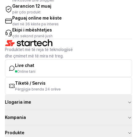
në Kosovë dhe Shqipëri
Garancion 12 muaj
për çdo produkt
Paguaj online me këste
deri në 36 këste pa interes
Ekipi i mbështetjes
çdo sekond pranë jush
Produktet më të reja të teknologjisë
dhe çmimet më të mira në treg.
Live chat
Online tani
Tiketë / Servis
Përgjigje brenda 24 orëve
Llogaria ime
Kompania
Produkte