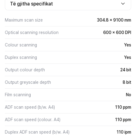
Të gjitha specifikat
Maximum scan size
304.8 x 9100 mm
Optical scanning resolution
600 x 600 DPI
Colour scanning
Yes
Duplex scanning
Yes
Output colour depth
24 bit
Output greyscale depth
8 bit
Film scanning
No
ADF scan speed (b/w. A4)
110 ppm
ADF scan speed (colour. A4)
110 ppm
Duplex ADF scan speed (b/w. A4)
110 ipm