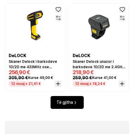
DeLOCK
DeLOCK
Skaner Delock i barkodeve
Skaner Delock unazor i
1D/2D me 433MHz ose
barkodeve 1D/2D me 2.4GHz
256,90 €
218,90 €
Bluetooth dhe inductive
ose Bluetooth
305,90 €
259,90 €
Kurse 49,00 €
Kurse 41,00 €
charging station
12 muaj x 21,41 €
12 muaj x 18,24 €
Të gjitha