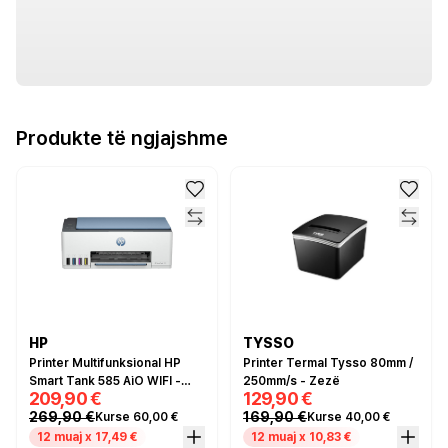
Produkte të ngjajshme
HP
TYSSO
Printer Multifunksional HP
Printer Termal Tysso 80mm /
Smart Tank 585 AiO WIFI -
250mm/s - Zezë
209,90 €
129,90 €
Blu/Bardhë
269,90 €
169,90 €
Kurse 60,00 €
Kurse 40,00 €
12 muaj x 17,49 €
12 muaj x 10,83 €