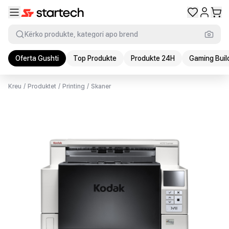
Kërko produkte, kategori apo brend
Oferta Gushti
Top Produkte
Produkte 24H
Gaming Buil
Kreu
/
Produktet
/
Printing
/
Skaner