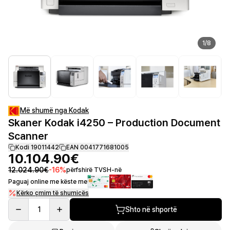
1
/
8
Më shumë nga Kodak
Skaner Kodak i4250 – Production Document
Scanner
Kodi 19011442
EAN 0041771681005
10.104.90€
12.024.90€
-
16
%
përfshirë TVSH-në
Paguaj online me këste me
Kërko çmim të shumicës
1
Shto në shportë