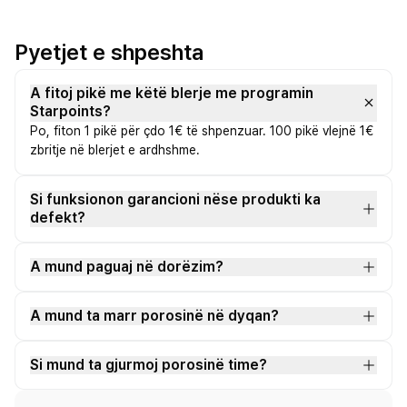
Pyetjet e shpeshta
A fitoj pikë me këtë blerje me programin
Starpoints?
Po, fiton 1 pikë për çdo 1€ të shpenzuar. 100 pikë vlejnë 1€
zbritje në blerjet e ardhshme.
Si funksionon garancioni nëse produkti ka
defekt?
A mund paguaj në dorëzim?
A mund ta marr porosinë në dyqan?
Si mund ta gjurmoj porosinë time?