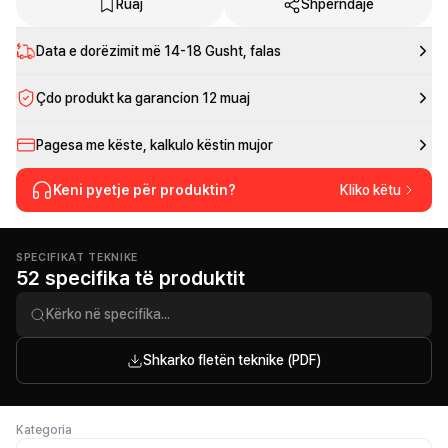
Ruaj
Shpërndaje
Data e dorëzimit më
14-18 Gusht
, falas
Çdo produkt ka garancion 12 muaj
Pagesa me këste, kalkulo këstin mujor
Keni pyetje për produktin?
Kliko këtu
SPECIFIKAT TEKNIKE
52 specifika të produktit
Shkarko fletën teknike (PDF)
Kategoria