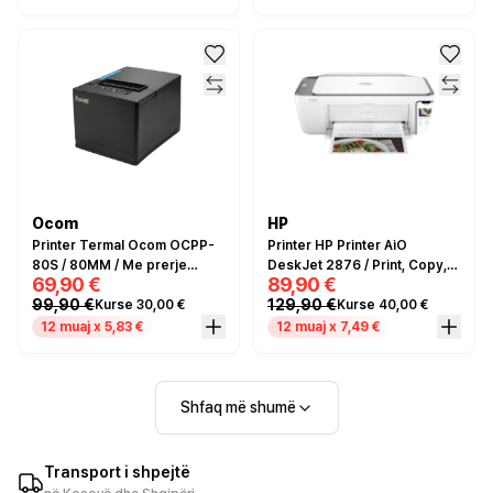
Ocom
HP
Printer Termal Ocom OCPP-
Printer HP Printer AiO
80S / 80MM / Me prerje
DeskJet 2876 / Print, Copy,
69,90 €
89,90 €
automatike /
Scan / A4 / Color / Up to 20
99,90 €
129,90 €
Kurse 30,00 €
Kurse 40,00 €
Usb+RS232+LAN port / I zi
ppm / Bluetooth / Wifi / e
bardhë
12 muaj x 5,83 €
12 muaj x 7,49 €
Shfaq më shumë
Transport i shpejtë