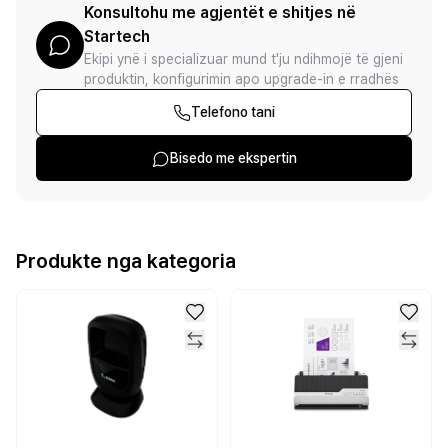
Konsultohu me agjentët e shitjes në
Startech
Ekipi ynë i specializuar mund t'ju ndihmojë të gjeni
produktin, konfigurimin apo upgrade-in e rradhës
Telefono tani
Bisedo me ekspertin
Produkte nga kategoria