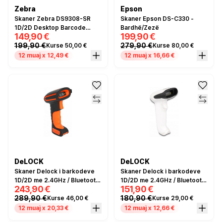
Zebra
Epson
Skaner Zebra DS9308-SR
Skaner Epson DS-C330 -
1D/2D Desktop Barcode
Bardhë/Zezë
149,90 €
199,90 €
Scanner USB Wired- Zezë
199,90 €
279,90 €
Kurse 50,00 €
Kurse 80,00 €
12 muaj x 12,49 €
12 muaj x 16,66 €
DeLOCK
DeLOCK
Skaner Delock i barkodeve
Skaner Delock i barkodeve
1D/2D me 2.4GHz / Bluetooth
1D/2D me 2.4GHz / Bluetooth
243,90 €
151,90 €
/ USB
/ USB - Bardhë
289,90 €
180,90 €
Kurse 46,00 €
Kurse 29,00 €
12 muaj x 20,33 €
12 muaj x 12,66 €