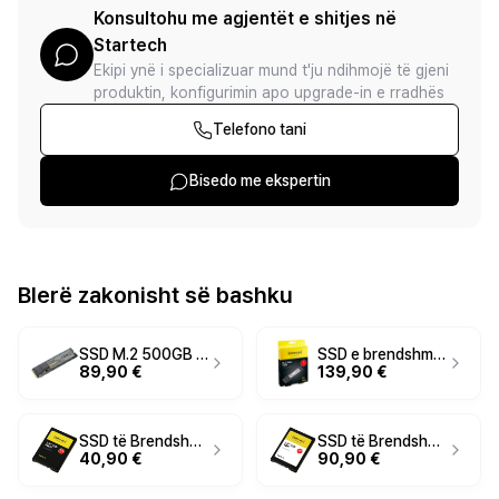
Konsultohu me agjentët e shitjes në
Startech
Ekipi ynë i specializuar mund t'ju ndihmojë të gjeni
produktin, konfigurimin apo upgrade-in e rradhës
Telefono tani
Bisedo me ekspertin
Blerë zakonisht së bashku
SSD M.2 500GB Intenso Premium NVMe PCIe 3.0 x 4
SSD e brendshme Intenso Top Performance – 1TB, M.2 2280, SATA III, 520MB/s Read, 420-500MB/s Write - Gri
89,90 €
139,90 €
SSD të Brendshëm 2.5" 120GB Intenso Performancë e Lartë
SSD të Brendshëm 2.5" 512GB Intenso Performancë e Lartë
40,90 €
90,90 €