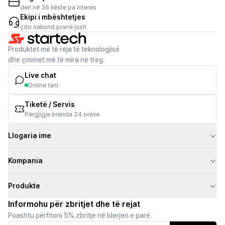
deri në 36 këste pa interes
Ekipi i mbështetjes
çdo sekond pranë jush
Produktet më të reja të teknologjisë
dhe çmimet më të mira në treg.
Live chat
Online tani
Tiketë / Servis
Përgjigje brenda 24 orëve
Llogaria ime
Kompania
Produkte
Informohu për zbritjet dhe të rejat
Poashtu përfitoni 5% zbritje në blerjen e parë.