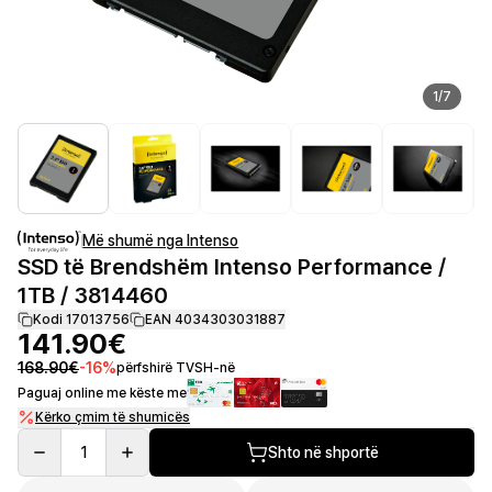
1
/
7
Më shumë nga Intenso
SSD të Brendshëm Intenso Performance /
1TB / 3814460
Kodi 17013756
EAN 4034303031887
141.90€
168.90€
-
16
%
përfshirë TVSH-në
Paguaj online me këste me
Kërko çmim të shumicës
1
Shto në shportë