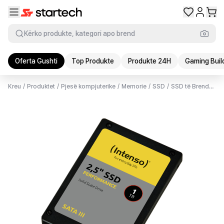
Kërko produkte, kategori apo brend
Oferta Gushti
Top Produkte
Produkte 24H
Gaming Buil
Kreu
/
Produktet
/
Pjesë kompjuterike
/
Memorie
/
SSD
/
SSD të Brendshme