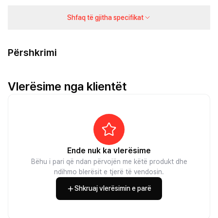
Shfaq të gjitha specifikat
Përshkrimi
Vlerësime nga klientët
Ende nuk ka vlerësime
Bëhu i pari që ndan përvojën me këtë produkt dhe
ndihmo blerësit e tjerë të vendosin.
Shkruaj vlerësimin e parë