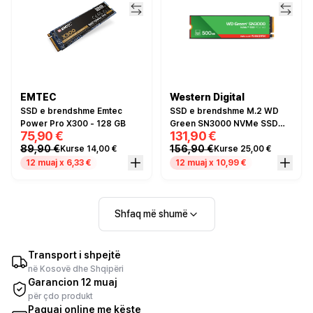
EMTEC
Western Digital
SSD e brendshme Emtec
SSD e brendshme M.2 WD
Power Pro X300 - 128 GB
Green SN3000 NVMe SSD
75,90 €
131,90 €
500GB 2280
89,90 €
156,90 €
Kurse 14,00 €
Kurse 25,00 €
12 muaj x 6,33 €
12 muaj x 10,99 €
Shfaq më shumë
Transport i shpejtë
në Kosovë dhe Shqipëri
Garancion 12 muaj
për çdo produkt
Paguaj online me këste