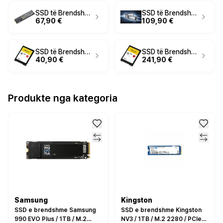
SSD të Brendshme M.2 250GB Intenso Premium NVMe PCIe 3.0 x 4
SSD të Brendshme M.2 500GB Intenso MI500 NVMe PCIe 4.0 x 4
67,90 €
109,90 €
SSD të Brendshme 2.5" 128GB Intenso Top Performance
SSD të Brendshme 2.5" 2TB Intenso Top Performance
40,90 €
241,90 €
Produkte nga kategoria
Samsung
Kingston
SSD e brendshme Samsung
SSD e brendshme Kingston
990 EVO Plus / 1TB / M.2
NV3 / 1TB / M.2 2280 / PCIe