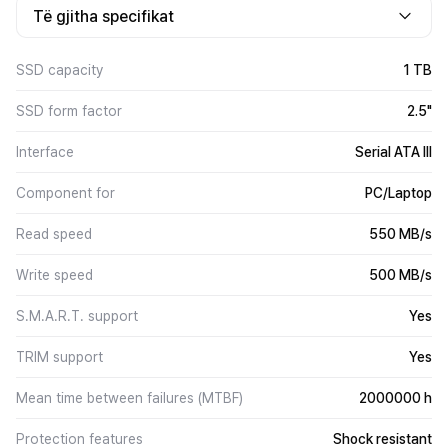
Të gjitha specifikat
SSD capacity
1 TB
SSD form factor
2.5"
Interface
Serial ATA III
Component for
PC/Laptop
Read speed
550 MB/s
Write speed
500 MB/s
S.M.A.R.T. support
Yes
TRIM support
Yes
Mean time between failures (MTBF)
2000000 h
Protection features
Shock resistant