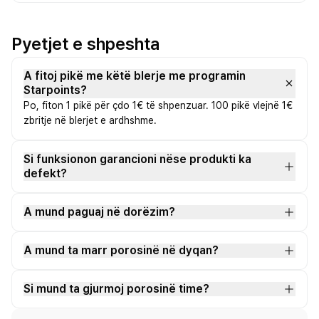
Pyetjet e shpeshta
A fitoj pikë me këtë blerje me programin
Starpoints?
Po, fiton 1 pikë për çdo 1€ të shpenzuar. 100 pikë vlejnë 1€
zbritje në blerjet e ardhshme.
Si funksionon garancioni nëse produkti ka
defekt?
A mund paguaj në dorëzim?
A mund ta marr porosinë në dyqan?
Si mund ta gjurmoj porosinë time?