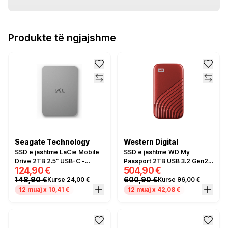
Produkte të ngjajshme
Seagate Technology
Western Digital
SSD e jashtme LaCie Mobile
SSD e jashtme WD My
Drive 2TB 2.5" USB-C -
Passport 2TB USB 3.2 Gen2 -
124,90 €
504,90 €
Argjendi
Kuqe
148,90 €
600,90 €
Kurse 24,00 €
Kurse 96,00 €
12 muaj x 10,41 €
12 muaj x 42,08 €