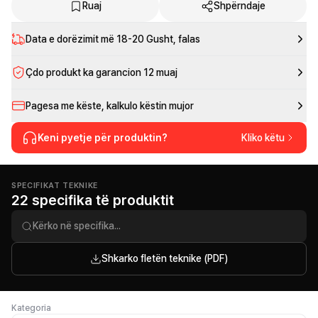
Ruaj
Shpërndaje
Data e dorëzimit më
18-20 Gusht
, falas
Çdo produkt ka garancion 12 muaj
Pagesa me këste, kalkulo këstin mujor
Keni pyetje për produktin?
Kliko këtu
SPECIFIKAT TEKNIKE
22 specifika të produktit
Shkarko fletën teknike (PDF)
Kategoria