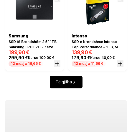
Samsung
Intenso
SSD të Brendshëm 2.5″ 1TB
SSD e brendshme Intenso
Samsung 870 EVO - Zezë
Top Performance – 1TB, M.2
199,90 €
139,90 €
2280, SATA III, 520MB/s
299,90 €
179,90 €
Kurse 100,00 €
Kurse 40,00 €
Read, 420-500MB/s Write -
Gri
12 muaj x 16,66 €
12 muaj x 11,66 €
Të gjitha