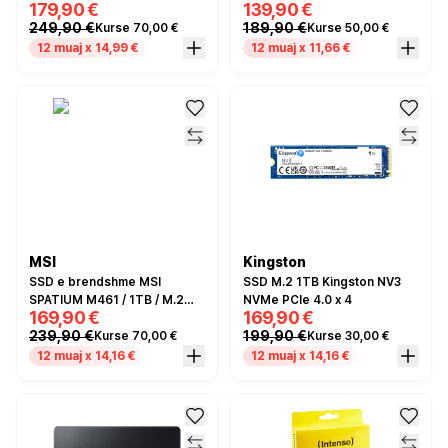
179,90 €
139,90 €
2280 / PCIe 4.0 x4 NVMe
4.0 x4 NVMe
249,90 €
189,90 €
Kurse 70,00 €
Kurse 50,00 €
12 muaj x 14,99 €
12 muaj x 11,66 €
MSI
Kingston
SSD e brendshme MSI
SSD M.2 1TB Kingston NV3
SPATIUM M461 / 1TB / M.2
NVMe PCIe 4.0 x 4
169,90 €
169,90 €
2280 / PCIe 4.0 x4 NVMe 1.4
239,90 €
199,90 €
Kurse 70,00 €
Kurse 30,00 €
12 muaj x 14,16 €
12 muaj x 14,16 €