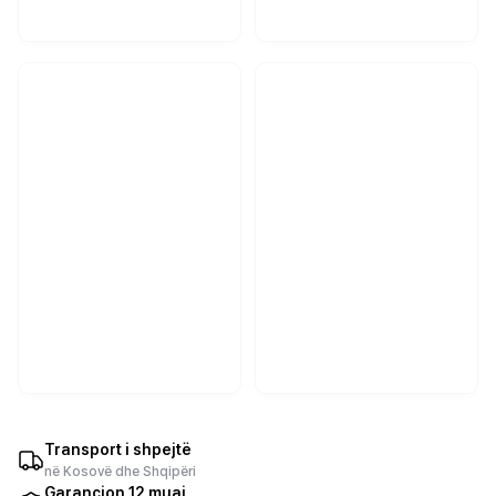
Transport i shpejtë
në Kosovë dhe Shqipëri
Garancion 12 muaj