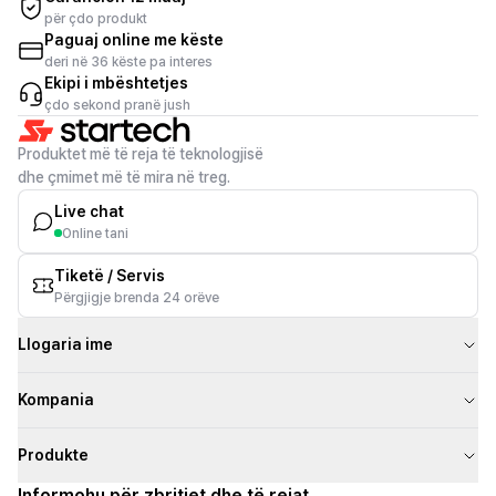
për çdo produkt
Paguaj online me këste
deri në 36 këste pa interes
Ekipi i mbështetjes
çdo sekond pranë jush
Produktet më të reja të teknologjisë
dhe çmimet më të mira në treg.
Live chat
Online tani
Tiketë / Servis
Përgjigje brenda 24 orëve
Llogaria ime
Kompania
Produkte
Informohu për zbritjet dhe të rejat