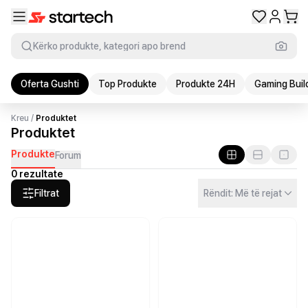
Kërko produkte, kategori apo brend
Oferta Gushti
Top Produkte
Produkte 24H
Gaming Buil
Kreu
/
Produktet
Produktet
Produkte
Forum
0 rezultate
Filtrat
Rëndit: Më të rejat