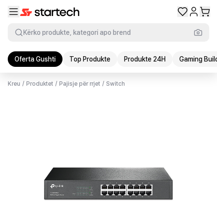
Kërko produkte, kategori apo brend
Oferta Gushti
Top Produkte
Produkte 24H
Gaming Buil
Kreu
/
Produktet
/
Pajisje për rrjet
/
Switch