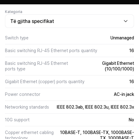
Kategoria
Të gjitha specifikat
Switch type
Unmanaged
Basic switching RJ-45 Ethernet ports quantity
16
Basic switching RJ-45 Ethernet
Gigabit Ethernet
ports type
(10/100/1000)
Gigabit Ethernet (copper) ports quantity
16
Power connector
AC-in jack
Networking standards
IEEE 802.3ab, IEEE 802.3u, IEEE 802.3x
10G support
No
Copper ethernet cabling
10BASE-T, 100BASE-TX, 1000BASE-
technology
TX, 1000BASE-T