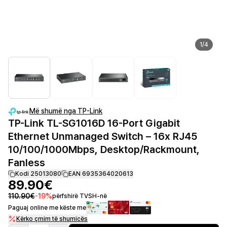
1
/
4
Më shumë nga TP-Link
TP-Link TL-SG1016D 16-Port Gigabit
Ethernet Unmanaged Switch – 16x RJ45
10/100/1000Mbps, Desktop/Rackmount,
Fanless
Kodi 25013080
EAN 6935364020613
89.90€
110.90€
-
19
%
përfshirë TVSH-në
Paguaj online me këste me
Kërko çmim të shumicës