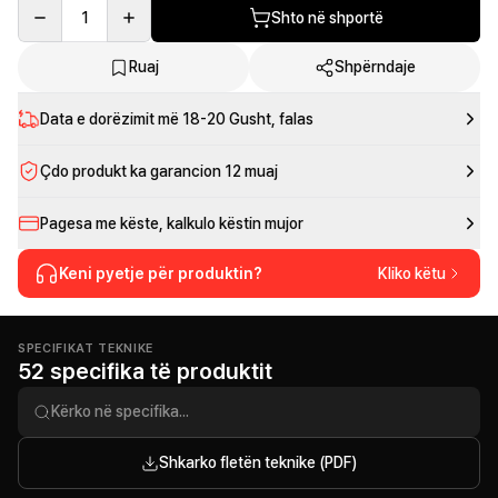
1
Shto në shportë
Ruaj
Shpërndaje
Data e dorëzimit më
18-20 Gusht
, falas
Çdo produkt ka garancion 12 muaj
Pagesa me këste, kalkulo këstin mujor
Keni pyetje për produktin?
Kliko këtu
SPECIFIKAT TEKNIKE
52 specifika të produktit
Shkarko fletën teknike (PDF)