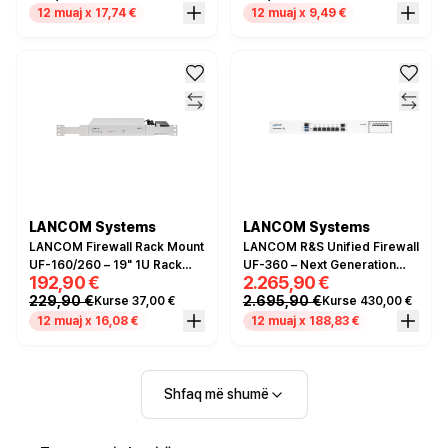
12 muaj x 17,74 €
12 muaj x 9,49 €
LANCOM Systems
LANCOM Systems
LANCOM Firewall Rack Mount
LANCOM R&S Unified Firewall
UF-160/260 – 19" 1U Rack
UF-360 – Next Generation
192,90 €
2.265,90 €
Mount Kit për R&S Unified
Firewall, 6x Gigabit Ethernet,
229,90 €
2.695,90 €
Kurse 37,00 €
Kurse 430,00 €
Firewall UF-160 dhe UF-260
2x SFP+, IPS/IDS, VPN
Gateway, Rackmount
12 muaj x 16,08 €
12 muaj x 188,83 €
Shfaq më shumë