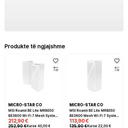
Produkte të ngjajshme
MICRO-STAR CO
MICRO-STAR CO
MSI Roamii BE Lite MRBE50
MSI Roamii BE Lite MRBE50
BE3600 Wi-Fi 7 Mesh System
BE3600 Mesh Wi-Fi 7 System
212,90 €
113,90 €
2-Pack – Dual Band, 2.5GbE,
– Dual Band, 2.5GbE, MLO,
252,90 €
135,90 €
Kurse 40,00 €
Kurse 22,00 €
MLO, MU-MIMO
MU-MIMO