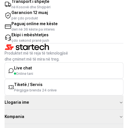
Transport i shpejtë
në Kosovë dhe Shqipëri
Garancion 12 muaj
për çdo produkt
Paguaj online me këste
deri në 36 këste pa interes
Ekipi i mbështetjes
çdo sekond pranë jush
Produktet më të reja të teknologjisë
dhe çmimet më të mira në treg.
Live chat
Online tani
Tiketë / Servis
Përgjigje brenda 24 orëve
Llogaria ime
Kompania