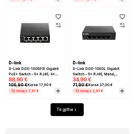
D-link
D-link
D-Link DGS-1005P/E Gigabit
D-Link DGS-105GL Gigabit
PoE+ Switch – 5× RJ45, 4×
Switch – 5× RJ45, Metal,
88,90 €
34,90 €
PoE+, 60W
Fanless
105,90 €
71,90 €
Kurse 17,00 €
Kurse 37,00 €
12 muaj x 7,41 €
12 muaj x 2,91 €
Të gjitha