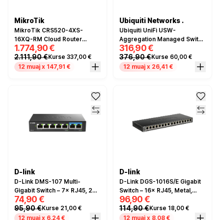
MikroTik
Ubiquiti Networks .
MikroTik CRS520-4XS-
Ubiquiti UniFi USW-
16XQ-RM Cloud Router
Aggregation Managed Switch
1.774,90 €
316,90 €
Switch – 16x 100G QSFP28,
– 8× SFP+ 10G, Layer 2
2.111,90 €
376,90 €
Kurse 337,00 €
Kurse 60,00 €
4x 25G SFP28
12 muaj x 147,91 €
12 muaj x 26,41 €
D-link
D-link
D-Link DMS-107 Multi-
D-Link DGS-1016S/E Gigabit
Gigabit Switch – 7× RJ45, 2×
Switch – 16× RJ45, Metal,
74,90 €
96,90 €
2.5G, 5× Gigabit
Fanless
95,90 €
114,90 €
Kurse 21,00 €
Kurse 18,00 €
12 muaj x 6,24 €
12 muaj x 8,08 €