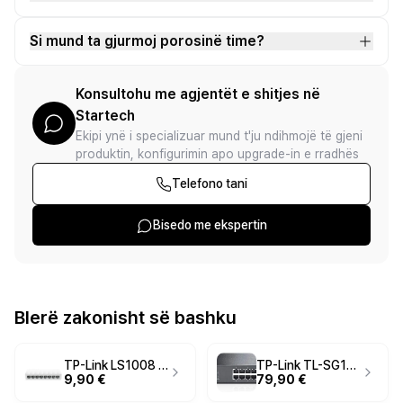
Si mund ta gjurmoj porosinë time?
Konsultohu me agjentët e shitjes në
Startech
Ekipi ynë i specializuar mund t'ju ndihmojë të gjeni
produktin, konfigurimin apo upgrade-in e rradhës
Telefono tani
Bisedo me ekspertin
Blerë zakonisht së bashku
TP-Link LS1008 8-Port 10/100Mbps Desktop Switch – Fast Ethernet, Unmanaged, Plug & Play, Bardhë
TP-Link TL-SG1024D 24-Port Gigabit Ethernet Switch – Unmanaged, 10/100/1000Mbps, Desktop/Rackmount
9,90 €
79,90 €