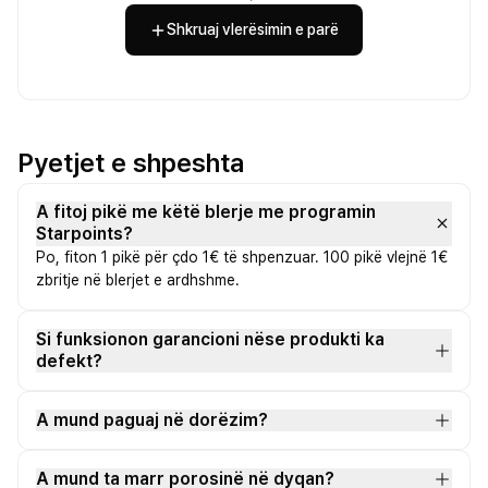
Shkruaj vlerësimin e parë
Pyetjet e shpeshta
A fitoj pikë me këtë blerje me programin
Starpoints?
Po, fiton 1 pikë për çdo 1€ të shpenzuar. 100 pikë vlejnë 1€
zbritje në blerjet e ardhshme.
Si funksionon garancioni nëse produkti ka
defekt?
A mund paguaj në dorëzim?
A mund ta marr porosinë në dyqan?