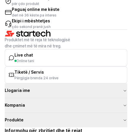
për çdo produkt
Paguaj online me këste
deri në 36 këste pa interes
Ekipi i mbështetjes
çdo sekond pranë jush
Produktet më të reja të teknologjisë
dhe çmimet më të mira në treg.
Live chat
Online tani
Tiketë / Servis
Përgjigje brenda 24 orëve
Llogaria ime
Kompania
Produkte
Informohu për zbritjet dhe të rejat