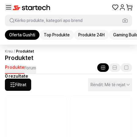
Kërko produkte, kategori apo brend
Oferta Gushti
Top Produkte
Produkte 24H
Gaming Buil
Kreu
/
Produktet
Produktet
Produkte
Forum
0 rezultate
Filtrat
Rëndit: Më të rejat