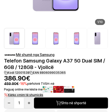
1
/
10
Më shumë nga Samsung
Telefon Samsung Galaxy A37 5G Dual SIM /
6GB / 128GB - Vjollcë
Kodi 12001538
EAN 8806099035365
386.90€
459.90€
-
16
%
përfshirë TVSH-në
Paguaj online me këste me
Kërko çmim të shumicës
1
Shto në shportë