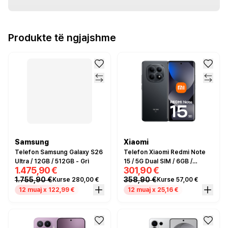
Produkte të ngjajshme
Samsung
Xiaomi
Telefon Samsung Galaxy S26
Telefon Xiaomi Redmi Note
Ultra / 12GB / 512GB - Gri
15 / 5G Dual SIM / 6GB /
1.475,90 €
301,90 €
128GB - Zezë
1.755,90 €
358,90 €
Kurse 280,00 €
Kurse 57,00 €
12 muaj x 122,99 €
12 muaj x 25,16 €