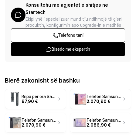
Konsultohu me agjentët e shitjes në
Startech
Ekipi ynë i specializuar mund t'ju ndihmojë të gjeni
produktin, konfigurimin apo upgrade-in e rradhës
Telefono tani
Bisedo me ekspertin
Blerë zakonisht së bashku
Rripa për ora Samsung Sport Band / S/M / Galaxy Watch 8 dhe 9 – Zezë
Telefon Samsung Galaxy Z Fold8 Ultra / 12GB / 256GB / 5G - Vjollcë
87,90 €
2.070,90 €
Telefon Samsung Galaxy Z Fold8 Ultra / 12GB / 256GB / 5G - Grafit
Telefon Samsung Galaxy Z Fold8 / 12GB / 512GB / 5G - Vjollcë e çelët
2.070,90 €
2.086,90 €