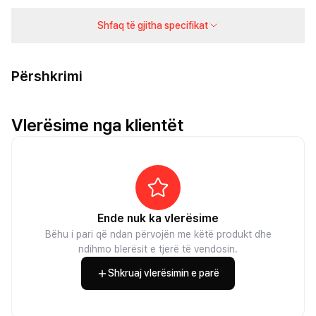
Shfaq të gjitha specifikat
Përshkrimi
Vlerësime nga klientët
Ende nuk ka vlerësime
Bëhu i pari që ndan përvojën me këtë produkt dhe
ndihmo blerësit e tjerë të vendosin.
Shkruaj vlerësimin e parë