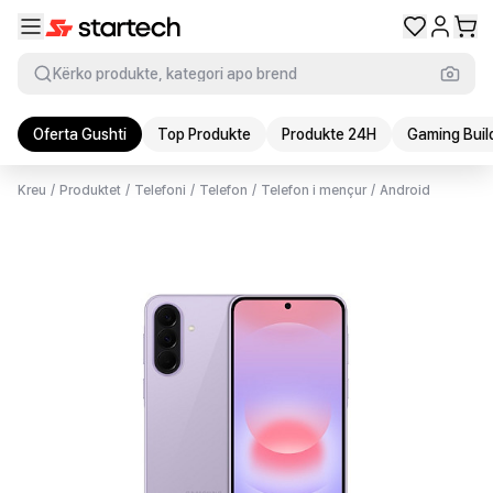
Kërko produkte, kategori apo brend
Oferta Gushti
Top Produkte
Produkte 24H
Gaming Buil
Kreu
/
Produktet
/
Telefoni
/
Telefon
/
Telefon i mençur
/
Android