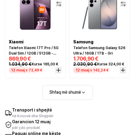
Xiaomi
Samsung
Telefon Xiaomi 17T Pro / 5G
Telefon Samsung Galaxy S26
Dual Sim / 12GB / 512GB -
Ultra / 16GB / 1TB - Gri
869,90 €
1.706,90 €
Vjollcë
1.034,90 €
2.030,90 €
Kurse 165,00 €
Kurse 324,00 €
12 muaj x 72,49 €
12 muaj x 142,24 €
Shfaq më shumë
Transport i shpejtë
në Kosovë dhe Shqipëri
Garancion 12 muaj
për çdo produkt
Paguaj online me këste