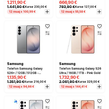
1.211,90 €
666,90 €
Gold
1.441,90 €
793,90 €
Kurse 230,00 €
Kurse 127,00 €
12 muaj x 100,99 €
12 muaj x 55,58 €
Samsung
Samsung
Telefon Samsung Galaxy
Telefon Samsung Galaxy S26
S26+ / 12GB / 512GB -
Ultra / 16GB / 1TB - Pink Gold
1.135,90 €
1.732,90 €
Argjendi
1.351,90 €
2.061,90 €
Kurse 216,00 €
Kurse 329,00 €
12 muaj x 94,66 €
12 muaj x 144,41 €