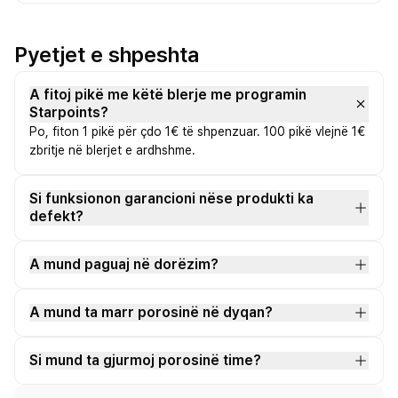
Pyetjet e shpeshta
A fitoj pikë me këtë blerje me programin
Starpoints?
Po, fiton 1 pikë për çdo 1€ të shpenzuar. 100 pikë vlejnë 1€
zbritje në blerjet e ardhshme.
Si funksionon garancioni nëse produkti ka
defekt?
A mund paguaj në dorëzim?
A mund ta marr porosinë në dyqan?
Si mund ta gjurmoj porosinë time?