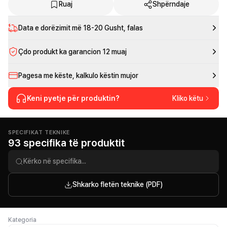
Ruaj
Shpërndaje
Data e dorëzimit më
18-20 Gusht
, falas
Çdo produkt ka garancion 12 muaj
Pagesa me këste, kalkulo këstin mujor
Keni pyetje për produktin?
Kliko këtu
SPECIFIKAT TEKNIKE
93 specifika të produktit
Shkarko fletën teknike (PDF)
Kategoria