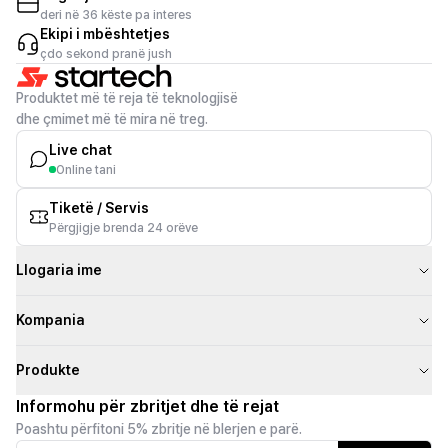
deri në 36 këste pa interes
Ekipi i mbështetjes
çdo sekond pranë jush
Produktet më të reja të teknologjisë
dhe çmimet më të mira në treg.
Live chat
Online tani
Tiketë / Servis
Përgjigje brenda 24 orëve
Llogaria ime
Kompania
Produkte
Informohu për zbritjet dhe të rejat
Poashtu përfitoni 5% zbritje në blerjen e parë.