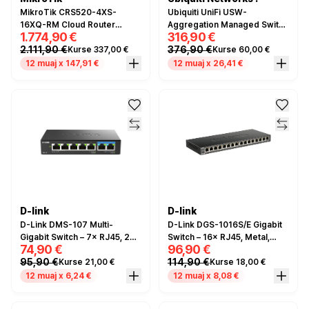
MikroTik CRS520-4XS-
Ubiquiti UniFi USW-
16XQ-RM Cloud Router
Aggregation Managed Switch
1.774,90 €
316,90 €
Switch – 16x 100G QSFP28,
– 8× SFP+ 10G, Layer 2
2.111,90 €
376,90 €
Kurse 337,00 €
Kurse 60,00 €
4x 25G SFP28
12 muaj x 147,91 €
12 muaj x 26,41 €
D-link
D-link
D-Link DMS-107 Multi-
D-Link DGS-1016S/E Gigabit
Gigabit Switch – 7× RJ45, 2×
Switch – 16× RJ45, Metal,
74,90 €
96,90 €
2.5G, 5× Gigabit
Fanless
95,90 €
114,90 €
Kurse 21,00 €
Kurse 18,00 €
12 muaj x 6,24 €
12 muaj x 8,08 €