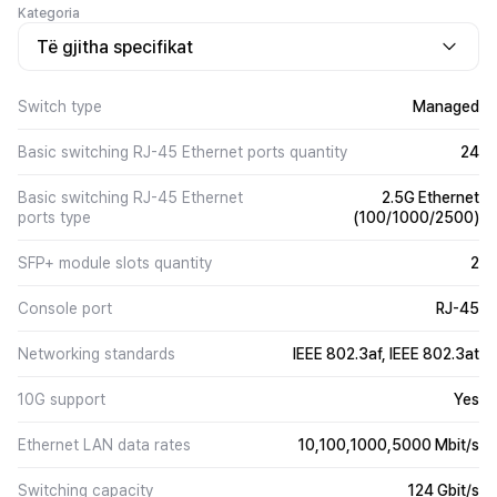
Kategoria
Të gjitha specifikat
Switch type
Managed
Basic switching RJ-45 Ethernet ports quantity
24
Basic switching RJ-45 Ethernet
2.5G Ethernet
ports type
(100/1000/2500)
SFP+ module slots quantity
2
Console port
RJ-45
Networking standards
IEEE 802.3af, IEEE 802.3at
10G support
Yes
Ethernet LAN data rates
10,100,1000,5000 Mbit/s
Switching capacity
124 Gbit/s