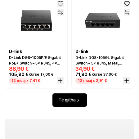
D-link
D-link
D-Link DGS-1005P/E Gigabit
D-Link DGS-105GL Gigabit
PoE+ Switch – 5× RJ45, 4×
Switch – 5× RJ45, Metal,
88,90 €
34,90 €
PoE+, 60W
Fanless
105,90 €
71,90 €
Kurse 17,00 €
Kurse 37,00 €
12 muaj x 7,41 €
12 muaj x 2,91 €
Të gjitha