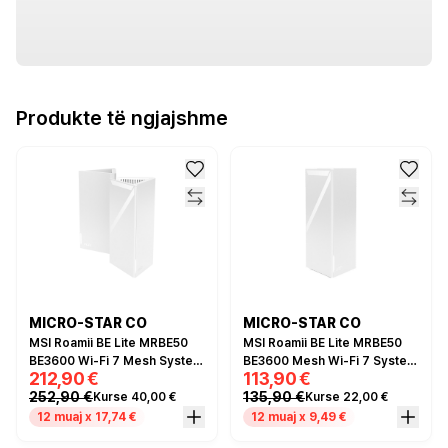
Produkte të ngjajshme
MICRO-STAR CO
MICRO-STAR CO
MSI Roamii BE Lite MRBE50
MSI Roamii BE Lite MRBE50
BE3600 Wi-Fi 7 Mesh System
BE3600 Mesh Wi-Fi 7 System
212,90 €
113,90 €
2-Pack – Dual Band, 2.5GbE,
– Dual Band, 2.5GbE, MLO,
252,90 €
135,90 €
Kurse 40,00 €
Kurse 22,00 €
MLO, MU-MIMO
MU-MIMO
12 muaj x 17,74 €
12 muaj x 9,49 €