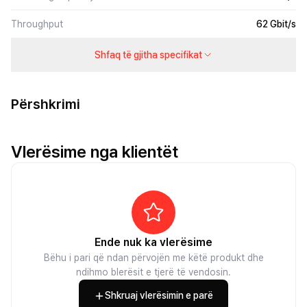
Throughput
62 Gbit/s
Shfaq të gjitha specifikat
Përshkrimi
Vlerësime nga klientët
Ende nuk ka vlerësime
Bëhu i pari që ndan përvojën me këtë produkt dhe
ndihmo blerësit e tjerë të vendosin.
Shkruaj vlerësimin e parë