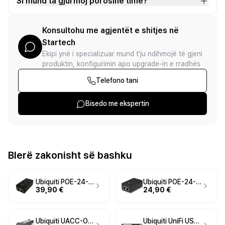
Si mund ta gjurmoj porosinë time?
Konsultohu me agjentët e shitjes në
Startech
Ekipi ynë i specializuar mund t'ju ndihmojë të gjeni
produktin, konfigurimin apo upgrade-in e rradhës
Telefono tani
Bisedo me ekspertin
Blerë zakonisht së bashku
Ubiquiti POE-24-12W-G Gigabit Passive PoE Injector – 24V DC, 12W, RJ45, Remote Reset
Ubiquiti POE-24-24W-G Gigabit PoE Injector – 24V DC, 1A, 24W, Passive PoE
39,90 €
24,90 €
Ubiquiti UACC-OM-SFP28-LR 25G Single-Mode Optical Module – SFP28, LC UPC, 10km
Ubiquiti UniFi USW-Pro-24-PoE Managed Switch – 24× Gigabit, 400W PoE++, 2× SFP+ 10G