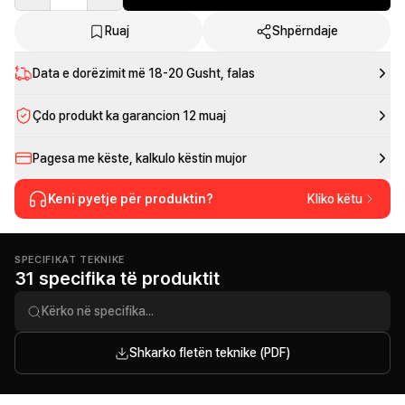
Ruaj
Shpërndaje
Data e dorëzimit më
18-20 Gusht
, falas
Çdo produkt ka garancion 12 muaj
Pagesa me këste, kalkulo këstin mujor
Keni pyetje për produktin?
Kliko këtu
SPECIFIKAT TEKNIKE
31 specifika të produktit
Shkarko fletën teknike (PDF)