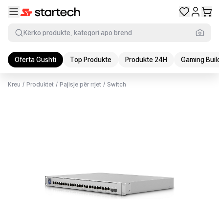
Kërko produkte, kategori apo brend
Oferta Gushti
Top Produkte
Produkte 24H
Gaming Buil
Kreu
/
Produktet
/
Pajisje për rrjet
/
Switch