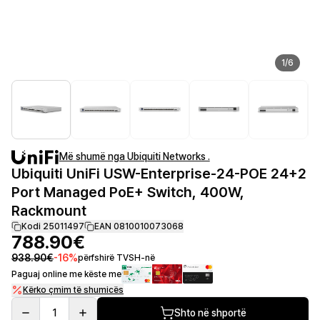
1
/
6
Më shumë nga Ubiquiti Networks .
Ubiquiti UniFi USW-Enterprise-24-POE 24+2
Port Managed PoE+ Switch, 400W,
Rackmount
Kodi 25011497
EAN 0810010073068
788.90€
938.90€
-
16
%
përfshirë TVSH-në
Paguaj online me këste me
Kërko çmim të shumicës
1
Shto në shportë