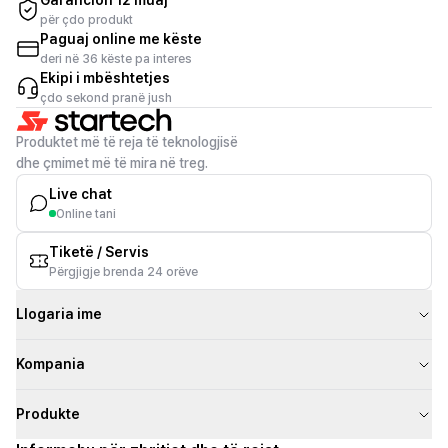
Garancion 12 muaj
për çdo produkt
Paguaj online me këste
deri në 36 këste pa interes
Ekipi i mbështetjes
çdo sekond pranë jush
Produktet më të reja të teknologjisë
dhe çmimet më të mira në treg.
Live chat
Online tani
Tiketë / Servis
Përgjigje brenda 24 orëve
Llogaria ime
Kompania
Produkte