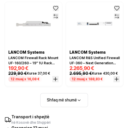
LANCOM Systems
LANCOM Systems
LANCOM Firewall Rack Mount
LANCOM R&S Unified Firewall
UF-160/260 – 19" 1U Rack
UF-360 – Next Generation
192,90 €
2.265,90 €
Mount Kit për R&S Unified
Firewall, 6x Gigabit Ethernet,
229,90 €
2.695,90 €
Kurse 37,00 €
Kurse 430,00 €
Firewall UF-160 dhe UF-260
2x SFP+, IPS/IDS, VPN
Gateway, Rackmount
12 muaj x 16,08 €
12 muaj x 188,83 €
Shfaq më shumë
Transport i shpejtë
në Kosovë dhe Shqipëri