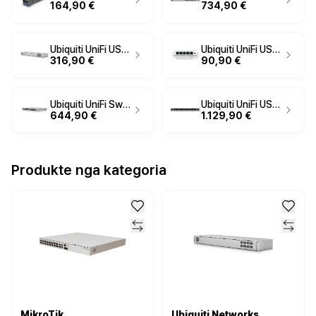
164,90 €
734,90 €
Ubiquiti UniFi USW-Aggregation Managed Switch – 8× SFP+ 10G, Layer 2
Ubiquiti UniFi USW-Flex-2.5G-5 Managed Switch – 5× RJ45 2.5GbE, Layer 2, UniFi Network
316,90 €
90,90 €
Ubiquiti UniFi Switch 48 PoE+ USW-48-PoE Managed Gigabit Rackmount Switch
Ubiquiti UniFi USW-Pro-48-PoE 48-Port PoE++ 600W Managed Switch
644,90 €
1.129,90 €
Produkte nga kategoria
MikroTik
Ubiquiti Networks .