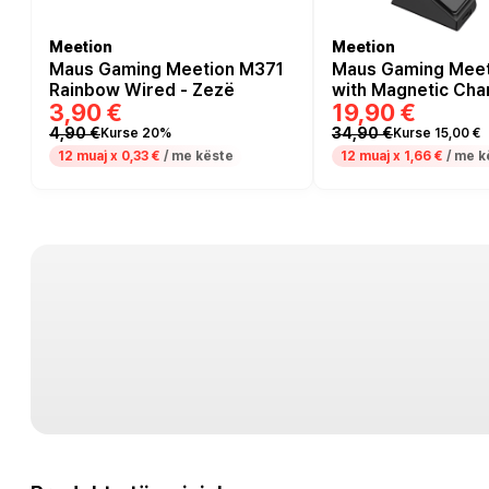
Meetion
Meetion
Maus Gaming Meetion M371
Maus Gaming Mee
Rainbow Wired - Zezë
with Magnetic Cha
3,90 €
19,90 €
- Zezë
4,90 €
34,90 €
Kurse 20%
Kurse 15,00 €
12 muaj x
0,33 €
/ me këste
12 muaj x
1,66 €
/ me k