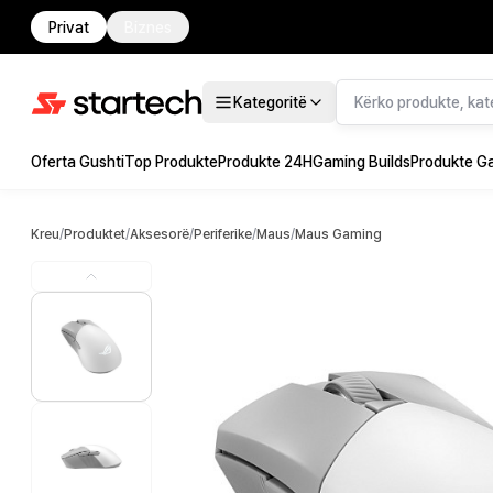
Privat
Biznes
Kategoritë
Oferta Gushti
Top Produkte
Produkte 24H
Gaming Builds
Produkte G
Kreu
/
Produktet
/
Aksesorë
/
Periferike
/
Maus
/
Maus Gaming