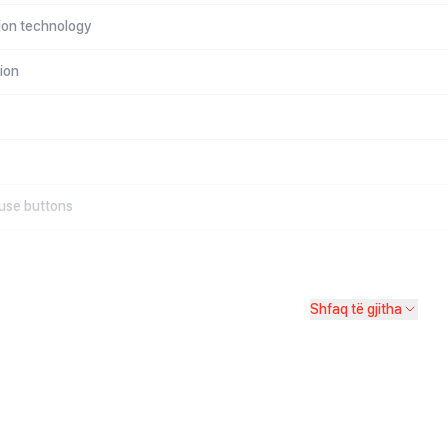
on technology
ion
use buttons
Shfaq të gjitha