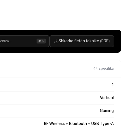
Shkarko fletën teknike (PDF)
⌘K
44 specifika
1
Vertical
Gaming
RF Wireless + Bluetooth + USB Type-A