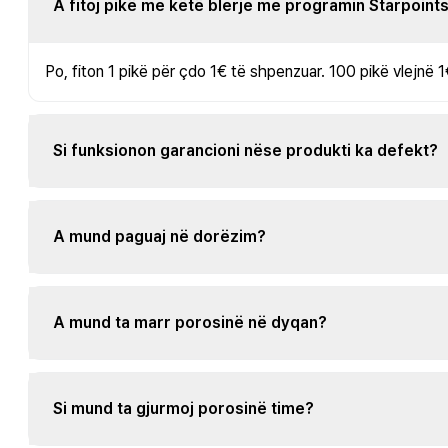
A fitoj pikë me këtë blerje me programin Starpoint
Po, fiton 1 pikë për çdo 1€ të shpenzuar. 100 pikë vlejnë 1
Si funksionon garancioni nëse produkti ka defekt?
A mund paguaj në dorëzim?
A mund ta marr porosinë në dyqan?
Si mund ta gjurmoj porosinë time?