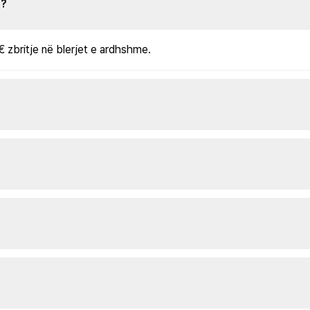
s?
€ zbritje në blerjet e ardhshme.