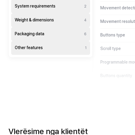
System requirements
2
Movement detecti
Weight & dimensions
4
Movement resolut
Packaging data
6
Buttons type
Other features
1
Scroll type
Programmable mo
Buttons quantity
Vlerësime nga klientët