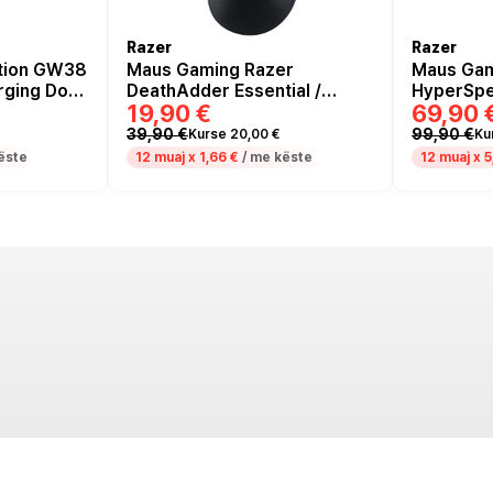
Razer
Razer
tion GW38
Maus Gaming Razer
Maus Gam
rging Dock
DeathAdder Essential /
HyperSpe
19,90 €
69,90 
RZ01-03850100-R3M1 –
Zezë
39,90 €
99,90 €
Kurse 20,00 €
Ku
ëste
12 muaj x
1,66 €
/ me këste
12 muaj x
5