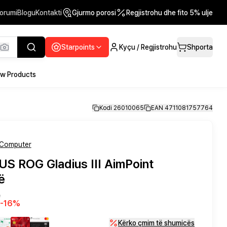
orumi
Blogu
Kontakti
Gjurmo porosi
Regjistrohu dhe fito 5% ulje
Starpoints
Kyçu / Regjistrohu
Shporta
w Products
Kodi 26010065
EAN 4711081757764
Computer
S ROG Gladius III AimPoint
ë
ë
-
16
%
Kërko çmim të shumicës