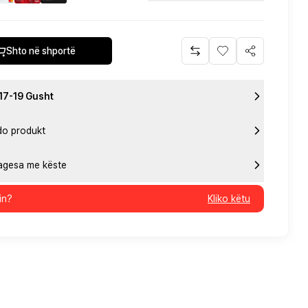
Shto në shportë
 17-19 Gusht
do produkt
pagesa me këste
in?
Kliko këtu