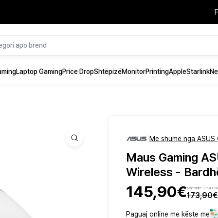
F
aming
Laptop Gaming
Price Drop
Shtëpizë
Monitor
Printing
Apple
Starlink
Ne
|
Më shumë nga ASUS 
Maus Gaming ASU
Wireless - Bardh
145,90€
përfshirë TVSH-n
173,90€
Paguaj online me këste me