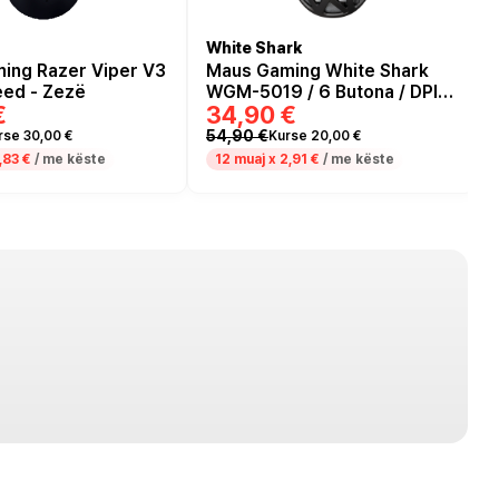
White Shark
ing Razer Viper V3
Maus Gaming White Shark
ed - Zezë
WGM-5019 / 6 Butona / DPI
€
34,90 €
12000 - 24000 SW /
Wireless - e zezë
54,90 €
rse 30,00 €
Kurse 20,00 €
,83 €
/ me këste
12 muaj x
2,91 €
/ me këste