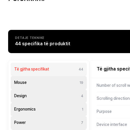
DETAJE TEKNIKE
44 specifika të produktit
Të gjitha speci
Të gjitha specifikat
44
Mouse
19
Number of scroll 
Design
4
Scrolling direction
Ergonomics
1
Purpose
Power
7
Device interface