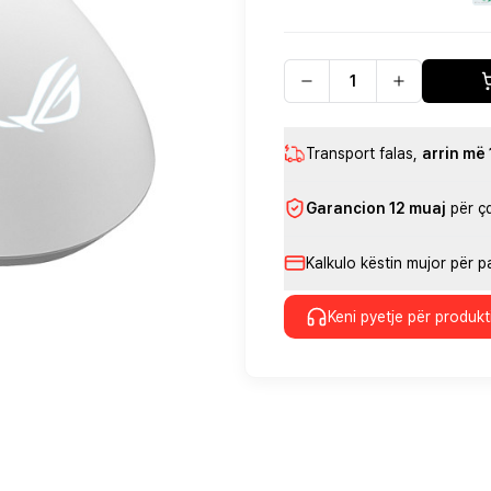
Transport falas
,
arrin më
Garancion 12 muaj
për ç
Kalkulo këstin mujor për 
Keni pyetje për produkt