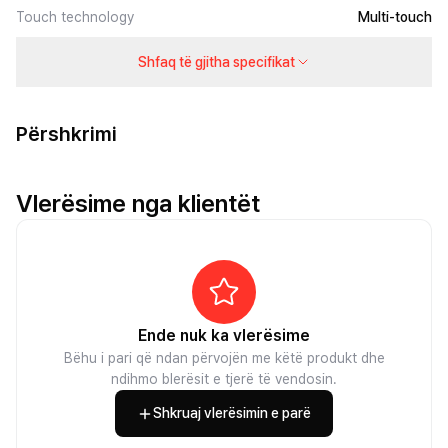
Touch technology
Multi-touch
Shfaq të gjitha specifikat
Përshkrimi
Vlerësime nga klientët
Ende nuk ka vlerësime
Bëhu i pari që ndan përvojën me këtë produkt dhe
ndihmo blerësit e tjerë të vendosin.
Shkruaj vlerësimin e parë