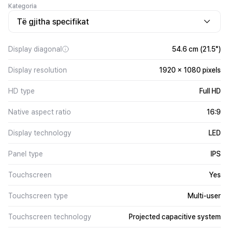
Kategoria
Të gjitha specifikat
Display diagonal
54.6 cm (21.5")
Display resolution
1920 x 1080 pixels
HD type
Full HD
Native aspect ratio
16:9
Display technology
LED
Panel type
IPS
Touchscreen
Yes
Touchscreen type
Multi-user
Touchscreen technology
Projected capacitive system