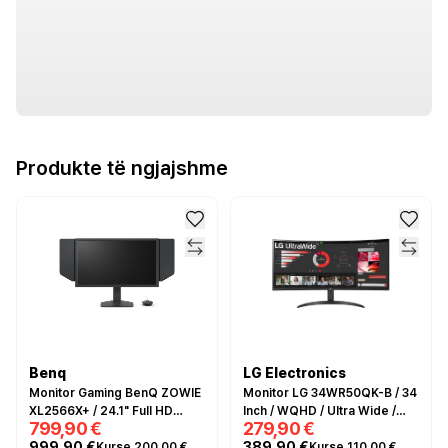
Produkte të ngjajshme
Benq
LG Electronics
Monitor Gaming BenQ ZOWIE
Monitor LG 34WR50QK-B / 34
XL2566X+ / 24.1" Full HD
Inch / WQHD / Ultra Wide /
799,90 €
279,90 €
400Hz 0.3ms / HDMI, DP, USB
100Hz / 5ms / I zi
999,90 €
389,90 €
Kurse 200,00 €
Kurse 110,00 €
/ e zezë