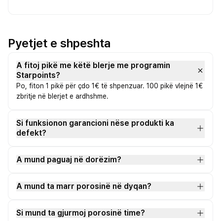
Pyetjet e shpeshta
A fitoj pikë me këtë blerje me programin
Starpoints?
Po, fiton 1 pikë për çdo 1€ të shpenzuar. 100 pikë vlejnë 1€
zbritje në blerjet e ardhshme.
Si funksionon garancioni nëse produkti ka
defekt?
A mund paguaj në dorëzim?
A mund ta marr porosinë në dyqan?
Si mund ta gjurmoj porosinë time?