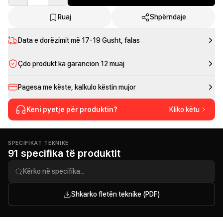
Ruaj
Shpërndaje
Data e dorëzimit më
17-19 Gusht
, falas
Çdo produkt ka garancion 12 muaj
Pagesa me këste, kalkulo këstin mujor
Keni pyetje për produktin?
Kliko këtu
SPECIFIKAT TEKNIKE
91 specifika të produktit
Shkarko fletën teknike (PDF)