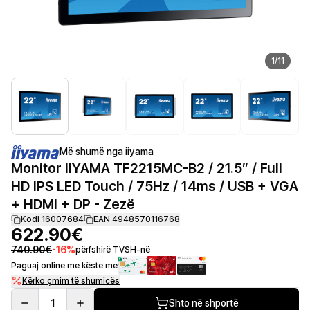
1
/
11
Më shumë nga iiyama
Monitor IIYAMA TF2215MC-B2 / 21.5″ / Full
HD IPS LED Touch / 75Hz / 14ms / USB + VGA
+ HDMI + DP - Zezë
Kodi 16007684
EAN 4948570116768
622.90€
740.90€
-
16
%
përfshirë TVSH-në
Paguaj online me këste me
Kërko çmim të shumicës
1
Shto në shportë