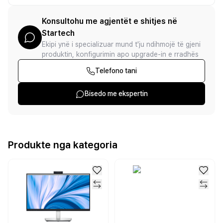
Konsultohu me agjentët e shitjes në
Startech
Ekipi ynë i specializuar mund t'ju ndihmojë të gjeni
produktin, konfigurimin apo upgrade-in e rradhës
Telefono tani
Bisedo me ekspertin
Produkte nga kategoria