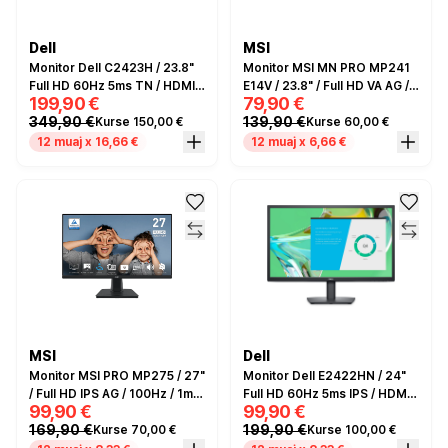
Dell
MSI
Monitor Dell C2423H / 23.8"
Monitor MSI MN PRO MP241
Full HD 60Hz 5ms TN / HDMI,
E14V / 23.8" / Full HD VA AG /
199,90 €
79,90 €
DP / Video Conferencing /
144Hz / 1ms / HDMI+DP -
349,90 €
139,90 €
Kurse 150,00 €
Kurse 60,00 €
Microphone/camera - e zezë
Zezë
/ Hiri
12 muaj x 16,66 €
12 muaj x 6,66 €
MSI
Dell
Monitor MSI PRO MP275 / 27"
Monitor Dell E2422HN / 24"
/ Full HD IPS AG / 100Hz / 1ms
Full HD 60Hz 5ms IPS / HDMI,
99,90 €
99,90 €
/ HDMI+VGA - Zezë
VGA - e zezë
169,90 €
199,90 €
Kurse 70,00 €
Kurse 100,00 €