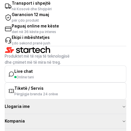
Transport i shpejtë
në Kosovë dhe Shqipëri
Garancion 12 muaj
për çdo produkt
Paguaj online me këste
deri në 36 këste pa interes
Ekipi i mbështetjes
çdo sekond pranë jush
Produktet më të reja të teknologjisë
dhe çmimet më të mira në treg.
Live chat
Online tani
Tiketë / Servis
Përgjigje brenda 24 orëve
Llogaria ime
Kompania