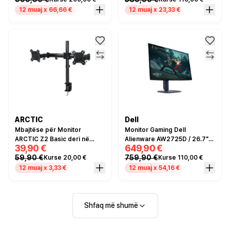
12 muaj x 66,66 €
12 muaj x 23,33 €
ARCTIC
Dell
Mbajtëse për Monitor
Monitor Gaming Dell
ARCTIC Z2 Basic deri në
Alienware AW2725D / 26.7"/
39,90 €
649,90 €
2x27" 8KG
Quad HD 2K QD OLED /
59,90 €
759,90 €
Kurse 20,00 €
Kurse 110,00 €
280Hz / 0.03ms /
HDMI+DP+USB- Blu e errët
12 muaj x 3,33 €
12 muaj x 54,16 €
Shfaq më shumë