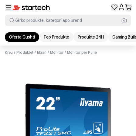
Kërko produkte, kategori apo brend
Oferta Gushti
Top Produkte
Produkte 24H
Gaming Buil
Kreu
/
Produktet
/
Ekran
/
Monitor
/
Monitor për Punë