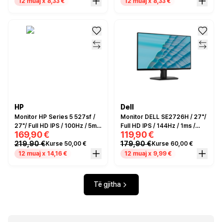
12 muaj x 8,33 €
12 muaj x 8,33 €
HP
Dell
Monitor HP Series 5 527sf /
Monitor DELL SE2726H / 27"/
27"/ Full HD IPS / 100Hz / 5ms
Full HD IPS / 144Hz / 1ms /
169,90 €
119,90 €
/ HDMI+VGA - Zezë/Argjendi
2xHDMI - Zezë
219,90 €
179,90 €
Kurse 50,00 €
Kurse 60,00 €
12 muaj x 14,16 €
12 muaj x 9,99 €
Të gjitha