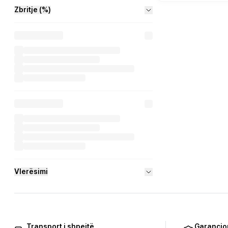
Zbritje (%)
Vlerësimi
Transport i shpejtë
Garancio