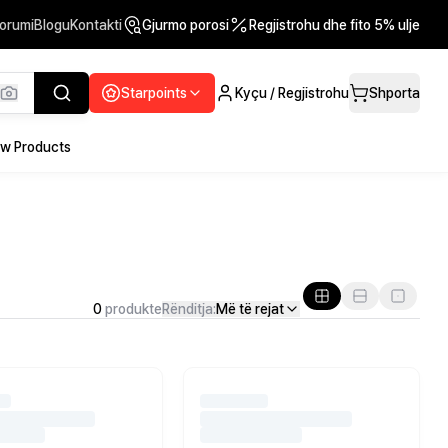
orumi
Blogu
Kontakti
Gjurmo porosi
Regjistrohu dhe fito 5% ulje
Starpoints
Kyçu / Regjistrohu
Shporta
w Products
0
produkte
Rënditja:
Më të rejat