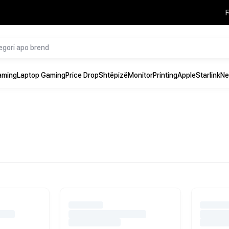
F
aming
Laptop Gaming
Price Drop
Shtëpizë
Monitor
Printing
Apple
Starlink
Ne