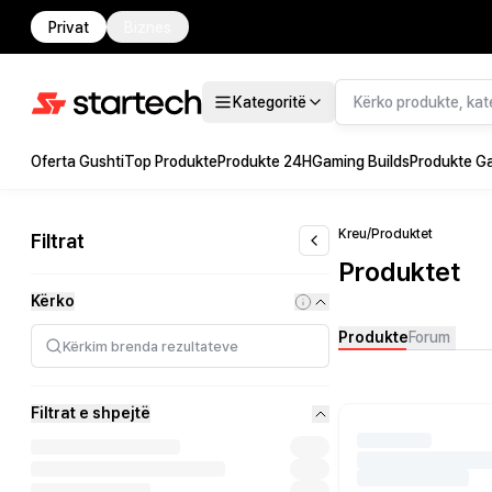
Privat
Biznes
Kategoritë
Oferta Gushti
Top Produkte
Produkte 24H
Gaming Builds
Produkte G
Kreu
/
Produktet
Filtrat
Produktet
Kërko
Produkte
Forum
Filtrat e shpejtë